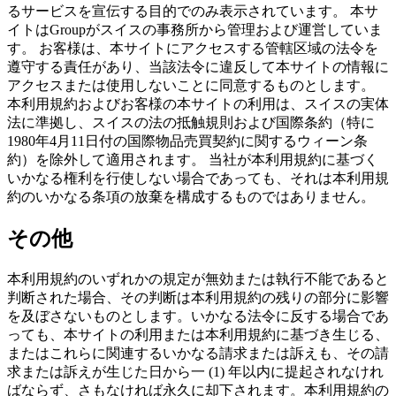
るサービスを宣伝する目的でのみ表示されています。 本サ
イトはGroupがスイスの事務所から管理および運営していま
す。 お客様は、本サイトにアクセスする管轄区域の法令を
遵守する責任があり、当該法令に違反して本サイトの情報に
アクセスまたは使用しないことに同意するものとします。
本利用規約およびお客様の本サイトの利用は、スイスの実体
法に準拠し、スイスの法の抵触規則および国際条約（特に
1980年4月11日付の国際物品売買契約に関するウィーン条
約）を除外して適用されます。 当社が本利用規約に基づく
いかなる権利を行使しない場合であっても、それは本利用規
約のいかなる条項の放棄を構成するものではありません。
その他
本利用規約のいずれかの規定が無効または執行不能であると
判断された場合、その判断は本利用規約の残りの部分に影響
を及ぼさないものとします。いかなる法令に反する場合であ
っても、本サイトの利用または本利用規約に基づき生じる、
またはこれらに関連するいかなる請求または訴えも、その請
求または訴えが生じた日から一 (1) 年以内に提起されなけれ
ばならず、さもなければ永久に却下されます。本利用規約の