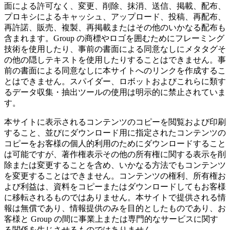
面による許可なく、変更、削除、抹消、送信、掲載、配布、
プロキシによるキャッシュ、アップロード、投稿、再配布、
再許諾、販売、複製、再掲載またはその他のいかなる配布も
含まれます。Group の商標やロゴを囲むためにフレーミング
技術を使用したり、事前の書面による同意なしにメタタグそ
の他の隠しテキストを使用したりすることはできません。事
前の書面による同意なしに本サイトへのリンクを作成するこ
とはできません。スパイダー、ロボットおよびこれらに類す
るデータ収集・抽出ツールの使用は明示的に禁止されていま
す。
本サイトに表示されるコンテンツのコピーを閲覧および印刷
すること、並びにダウンロード用に指定されたコンテンツの
コピーをお客様の個人的利用のためにダウンロードすること
は可能ですが、著作権表示その他の所有権に関する表示を削
除または変更することを含め、いかなる方法でもコンテンツ
を変更することはできません。コンテンツの権利、所有権お
よび利益は、資料をコピーまたはダウンロードしてもお客様
に移転されるものではありません。本サイトで提供される情
報は無償であり、情報提供のみを目的としたものであり、お
客様と Group の間に事業上または専門的なサービスに関す
る関係を生じさせるものではありません。