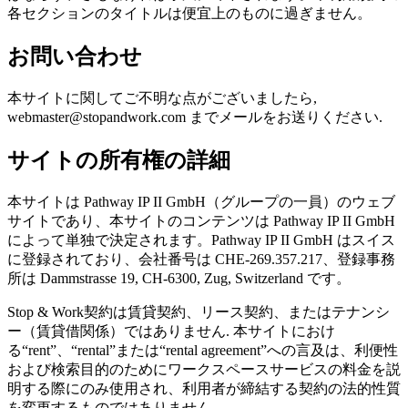
各セクションのタイトルは便宜上のものに過ぎません。
お問い合わせ
本サイトに関してご不明な点がございましたら,
webmaster@stopandwork.com までメールをお送りください.
サイトの所有権の詳細
本サイトは Pathway IP II GmbH（グループの一員）のウェブ
サイトであり、本サイトのコンテンツは Pathway IP II GmbH
によって単独で決定されます。Pathway IP II GmbH はスイス
に登録されており、会社番号は CHE-269.357.217、登録事務
所は Dammstrasse 19, CH-6300, Zug, Switzerland です。
Stop & Work契約は賃貸契約、リース契約、またはテナンシ
ー（賃貸借関係）ではありません. 本サイトにおけ
る“rent”、“rental”または“rental agreement”への言及は、利便性
および検索目的のためにワークスペースサービスの料金を説
明する際にのみ使用され、利用者が締結する契約の法的性質
を変更するものではありません.