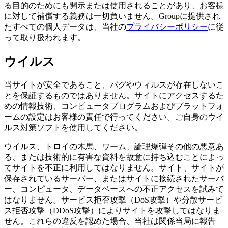
る目的のためにも開示または使用されることがあり、お客様
に対して補償する義務は一切負いません。Groupに提供され
たすべての個人データは、当社の
プライバシーポリシー
に従
って取り扱われます。
ウイルス
当サイトが安全であること、バグやウィルスが存在しないこ
とを保証するものではありません。サイトにアクセスするた
めの情報技術、コンピュータプログラムおよびプラットフォ
ームの設定はお客様の責任で行ってください。ご自身のウイ
ルス対策ソフトを使用してください。
ウイルス、トロイの木馬、ワーム、論理爆弾その他の悪意あ
る、または技術的に有害な資料を故意に持ち込むことによっ
てサイトを不正に利用してはなりません。サイト、サイトが
保存されているサーバー、またはサイトに接続されたサーバ
ー、コンピュータ、データベースへの不正アクセスを試みて
はなりません。サービス拒否攻撃（DoS攻撃）や分散サービ
ス拒否攻撃（DDoS攻撃）によりサイトを攻撃してはなりま
せん。これらの違反を認めた場合、当社は関係当局に報告