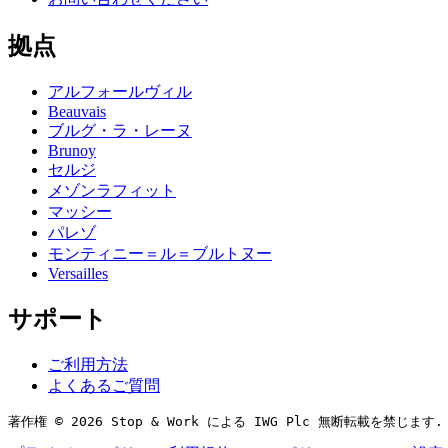
拠点
アルフォールヴィル
Beauvais
ブルグ・ラ・レーヌ
Brunoy
セルジ
メゾンラフィット
マッシー
パレゾ
モンティニー＝ル＝ブルトヌー
Versailles
サポート
ご利用方法
よくあるご質問
著作権 © 2026 Stop & Work による IWG Plc 無断転載を禁じます.