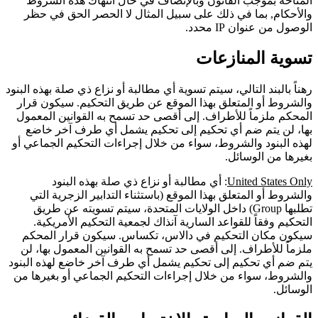
المتاحة بموجب القانون وبالإنصاف في حال انتهاك هذه الشروط
والأحكام, بما في ذلك على سبيل المثال لا الحصر الحق في حظر
الوصول من عنوان IP محدد.
تسوية المنازعات
رهناً بالبند التالي، سيتم تسوية أي مطالبة أو نزاع ذي صلة بهذه البنود
والشروط أو المتعلق بهذا الموقع عن طريق التحكيم. سيكون قرار
المحكم ملزماً للأطراف. إلى أقصى حد تسمح به القوانين المعمول
بها، لن يتم ضم أي تحكيم إلى تحكيم يشمل أي طرف آخر خاضع
لهذه البنود والشروط، سواء من خلال إجراءات التحكيم الجماعي أو
بغيرها من الوسائل.
United States Only
: أي مطالبة أو نزاع ذي صلة بهذه البنود
والشروط أو المتعلق بهذا الموقع (باستثناء التدابير الزجرية التي
تطلبها Group) داخل الولايات المتحدة، سيتم تسويته عن طريق
التحكيم وفقاً للقواعد السارية آنذاك لجمعية التحكيم الأمريكية.
سيكون مكان التحكيم في دالاس، تكساس. سيكون قرار المحكم
ملزماً للأطراف. إلى أقصى حد تسمح به القوانين المعمول بها، لن
يتم ضم أي تحكيم إلى تحكيم يشمل أي طرف آخر خاضع لهذه البنود
والشروط، سواء من خلال إجراءات التحكيم الجماعي أو بغيرها من
الوسائل.