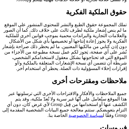
حقوق الملكية الفكرية
تملك المجموعة حقوق الطبع والنشر للمحتوى المنشور على الموقع
ما لم ينص إشعار ملكية لطرف ثالث على خلاف ذلك. كما أن الصور
والعلامات التجارية والبراندات محمية بموجب قوانين أخرى للملكية
الفكرية ولا يجوز إعادة إنتاجها أو تخصيصها بأي شكل من الأشكال
دون إذن كتابي من مالكيها المعنيين. ما لم يحظر ذلك صراحة بإشعار
نُشر على أي صفحة، يَجوز لكم عمل نسخة مطبوعة من الأجزاء من
الموقع التي قد تحتاجونها بشكل معقول لاستخدامكم الشخصي،
شريطة أن تتضمن أي نسخة الإشعارات المتعلقة بالملكية و/أو
إقرارات إخلاء المسؤولية ذات الصلة. يحظر أي استخدام آخر.
ملاحظات ومقترحات أخرى
جميع الملاحظات والأفكار والاقتراحات الأخرى التي ترسلونها عبر
هذا الموقع ستُعامل على أنّها غير سرية ولا تُعدّ ملكية، وقد يتم
الكشف عنها أو استخدامها من قِبل Group لأي غرض كان، دون أي
التزام بتعويضكم. ستتم معالجة جميع البيانات الشخصية المقدمة إلى
Group وفقًا ل
سياسة الخصوصية
الخاصة بنا.
فيروسات