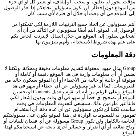
مؤقت. يجوز لنا تعليق، أو سحب، أو إيقاف، أو تغيير كل أو أي جزء
من الموقع دون إخطار. لن نكون مسؤولين تجاهكم إذا تعذر الوصول
إلى الموقع في أي وقت أو خلال أي فترة لأي سبب كان.
أنتم مسؤولون عن اتخاذ جميع الترتيبات اللازمة لكي تتمكنوا من
الوصول إلى الموقع. أنتم أيضًا مسؤولون عن التأكد من أن أي
أشخاص يصلون إلى الموقع من خلال اتصال الإنترنت الخاص بكم
على علم بهذه شروط الاستخدام، وأنهم يلتزمون بها.
دقة المعلومات
Group يبذل جهودا معقولة لتقديم معلومات دقيقة ومحدّثة، ولكننا لا
نضمن أن أي معلومات واردة في هذا الموقع دقيقة أو كاملة أو
موثوقة أو حالية أو خالية من الأخطاء أو أن الموقع سيكون خاليا من
الفيروسات. كما أننا غير مسؤولين عن أي أخطاء أو سهو في هذا
الموقع. وعلى الرغم من أنه قد نقوم بتعديل Contents أو تحسين
الموقع أو تصحيح أي خطأ أو سهو في أي وقت وبدون إشعار لكم،
فإننا غير ملزمين بذلك. سنسعى لتحديث المعلومات في وقت
مناسب لكننا لن نكون مسؤولين عن أي عدم دقة. أي استخدام
تقومون به للمعلومات الواردة في هذا الموقع يكون على مسؤوليتكم
الخاصة بالكامل ولن تكون Group مسؤولة عن أي فقدان للبيانات أو
أرباح ضائعة أو أي أضرار أو خسائر أخرى ناتجة عن استخدامكم لهذا
الموقع.