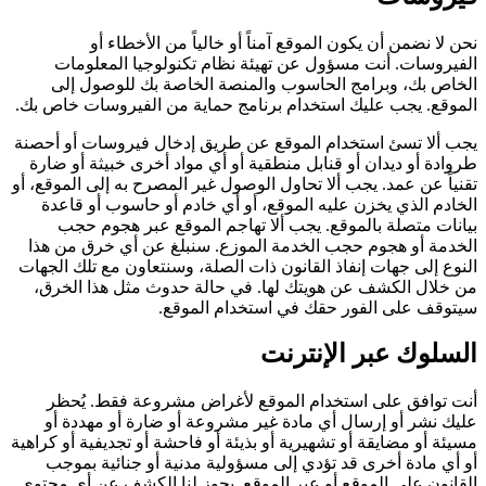
نحن لا نضمن أن يكون الموقع آمناً أو خالياً من الأخطاء أو
الفيروسات. أنت مسؤول عن تهيئة نظام تكنولوجيا المعلومات
الخاص بك، وبرامج الحاسوب والمنصة الخاصة بك للوصول إلى
الموقع. يجب عليك استخدام برنامج حماية من الفيروسات خاص بك.
يجب ألا تسئ استخدام الموقع عن طريق إدخال فيروسات أو أحصنة
طروادة أو ديدان أو قنابل منطقية أو أي مواد أخرى خبيثة أو ضارة
تقنياً عن عمد. يجب ألا تحاول الوصول غير المصرح به إلى الموقع، أو
الخادم الذي يخزن عليه الموقع، أو أي خادم أو حاسوب أو قاعدة
بيانات متصلة بالموقع. يجب ألا تهاجم الموقع عبر هجوم حجب
الخدمة أو هجوم حجب الخدمة الموزع. سنبلغ عن أي خرق من هذا
النوع إلى جهات إنفاذ القانون ذات الصلة، وسنتعاون مع تلك الجهات
من خلال الكشف عن هويتك لها. في حالة حدوث مثل هذا الخرق،
سيتوقف على الفور حقك في استخدام الموقع.
السلوك عبر الإنترنت
أنت توافق على استخدام الموقع لأغراض مشروعة فقط. يُحظر
عليك نشر أو إرسال أي مادة غير مشروعة أو ضارة أو مهددة أو
مسيئة أو مضايقة أو تشهيرية أو بذيئة أو فاحشة أو تجديفية أو كراهية
أو أي مادة أخرى قد تؤدي إلى مسؤولية مدنية أو جنائية بموجب
القانون على الموقع أو عبر الموقع. يجوز لنا الكشف عن أي محتوى