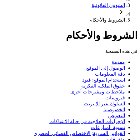
الشؤون القانونية
الشروط والأحكام
الشروط والأحكام
في هذه الصفحة
مقدمة
الوصول إلى الموقع
دقة المعلومات
استخدام الموقع; قيود
حقوق الملكية الفكرية
ملاحظات ومقترحات أخرى
فيروسات
السلوك عبر الإنترنت
الخصوصية
التعويض
الإجراءات العلاجية في حالة الانتهاكات
تسوية المنازعات
القوانين السارية; الاختصاص القضائي الحصري
متفرقات