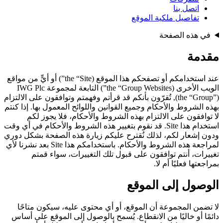
اتصل بنا
تفاصيل ملكية الموقع
في هذه الصفحة
مقدمة
عند استخدامكم أو تصفحكم هذا الموقع (the “Site”) أو أيٍّ من مواقع
الويب الأخرى (the “Group Websites”) التابعة لمجموعة IWG Plc
(the “Group”), تُقرّون بأنكم قد قرأتم وفهمتم وتوافقون على الالتزام
بهذه الشروط والأحكام وجميع القوانين واللوائح المعمول بها. إذا كنتم
لا توافقون على الالتزام بهذه الشروط والأحكام، فلا يجوز لكم
استخدام هذا Site. قد نقوم بتغيير هذه الشروط والأحكام في أي وقت
ودون إشعار لكم، لذلك نُقترح عليكم زيارة هذه الصفحة بشكل دوري
لمراجعة هذه الشروط والأحكام. باستخدامكم هذا Site بعد نشرنا لأي
تغييرات، أنتم توافقون على قبول تلك التغييرات، سواء قمتم
بمراجعتها فعليًا أم لا.
الوصول إلى الموقع
لا تضمن المجموعة أن الموقع، أو أي محتوى عليه، سيكون متاحًا
دائمًا أو خاليًا من الانقطاع. يُسمح بالوصول إلى الموقع على أساس