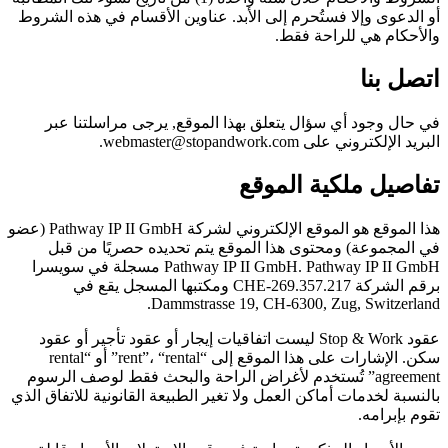
أو الدعوى وإلا فستُحرم إلى الأبد. عناوين الأقسام في هذه الشروط
والأحكام هي للراحة فقط.
اتصل بنا
في حال وجود أي سؤال يتعلق بهذا الموقع, يرجى مراسلتنا عبر
البريد الإلكتروني على webmaster@stopandwork.com.
تفاصيل ملكية الموقع
هذا الموقع هو الموقع الإلكتروني لشركة Pathway IP II GmbH (عضو
في المجموعة) ومحتوى هذا الموقع يتم تحديده حصريًا من قبل
Pathway IP II GmbH. Pathway IP II GmbH مسجلة في سويسرا
برقم الشركة CHE-269.357.217 ومكتبها المسجل يقع في
Dammstrasse 19, CH-6300, Zug, Switzerland.
عقود Stop & Work ليست اتفاقيات إيجار أو عقود تأجير أو عقود
سكن. الإشارات على هذا الموقع إلى “rent”، “rental” أو “rental
agreement” تُستخدم لأغراض الراحة والبحث فقط لوصف الرسوم
بالنسبة لخدمات أماكن العمل ولا تغير الطبيعة القانونية للاتفاق الذي
تقوم بإبرامه.