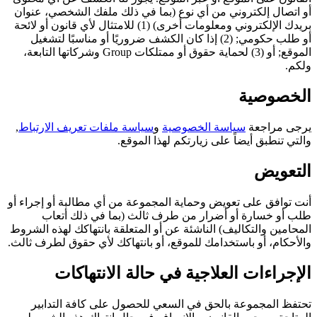
أو اتصال إلكتروني من أي نوع (بما في ذلك ملفك الشخصي، عنوان
بريدك الإلكتروني ومعلومات أخرى) (1) للامتثال لأي قانون أو لائحة
أو طلب حكومي; (2) إذا كان الكشف ضروريًا أو مناسبًا لتشغيل
الموقع; أو (3) لحماية حقوق أو ممتلكات Group وشركاتها التابعة،
ولكم.
الخصوصية
يرجى مراجعة
سياسة الخصوصية
و
سياسة ملفات تعريف الارتباط
,
والتي تنطبق أيضاً على زيارتكم لهذا الموقع.
التعويض
أنت توافق على تعويض وحماية المجموعة من أي مطالبة أو إجراء أو
طلب أو خسارة أو أضرار من طرف ثالث (بما في ذلك أتعاب
المحامين والتكاليف) الناشئة عن أو المتعلقة بانتهاكك لهذه الشروط
والأحكام، أو باستخدامك للموقع، أو بانتهاكك لأي حقوق لطرف ثالث.
الإجراءات العلاجية في حالة الانتهاكات
تحتفظ المجموعة بالحق في السعي للحصول على كافة التدابير