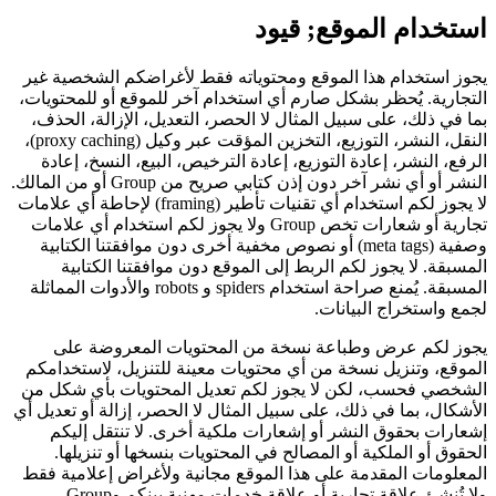
استخدام الموقع; قيود
يجوز استخدام هذا الموقع ومحتوياته فقط لأغراضكم الشخصية غير
التجارية. يُحظر بشكل صارم أي استخدام آخر للموقع أو للمحتويات،
بما في ذلك، على سبيل المثال لا الحصر، التعديل، الإزالة، الحذف،
النقل، النشر، التوزيع، التخزين المؤقت عبر وكيل (proxy caching)،
الرفع، النشر، إعادة التوزيع، إعادة الترخيص، البيع، النسخ، إعادة
النشر أو أي نشر آخر دون إذن كتابي صريح من Group أو من المالك.
لا يجوز لكم استخدام أي تقنيات تأطير (framing) لإحاطة أي علامات
تجارية أو شعارات تخص Group ولا يجوز لكم استخدام أي علامات
وصفية (meta tags) أو نصوص مخفية أخرى دون موافقتنا الكتابية
المسبقة. لا يجوز لكم الربط إلى الموقع دون موافقتنا الكتابية
المسبقة. يُمنع صراحة استخدام spiders و robots والأدوات المماثلة
لجمع واستخراج البيانات.
يجوز لكم عرض وطباعة نسخة من المحتويات المعروضة على
الموقع، وتنزيل نسخة من أي محتويات معينة للتنزيل، لاستخدامكم
الشخصي فحسب، لكن لا يجوز لكم تعديل المحتويات بأي شكل من
الأشكال، بما في ذلك، على سبيل المثال لا الحصر، إزالة أو تعديل أي
إشعارات بحقوق النشر أو إشعارات ملكية أخرى. لا تنتقل إليكم
الحقوق أو الملكية أو المصالح في المحتويات بنسخها أو تنزيلها.
المعلومات المقدمة على هذا الموقع مجانية ولأغراض إعلامية فقط
ولا تُنشئ علاقة تجارية أو علاقة خدمات مهنية بينكم وGroup.