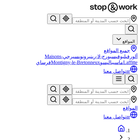
المواقع
جميع المواقع
ألورفيل
بوفيس
بورج-لا-رين
برونوي
سيرجي
Maisons-
Laffitte
ماسي
باليسو
Montigny-le-Bretonneux
فرساي
ar
تواصل معنا
المواقع
ar
تواصل معنا