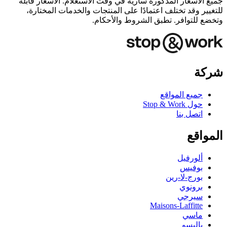
جميع الأسعار المذكورة سارية في وقت الاستعلام. الأسعار قابلة
للتغيير وقد تختلف اعتمادًا على المنتجات والخدمات المختارة،
وتخضع للتوافر. تطبق الشروط والأحكام.
شركة
جميع المواقع
حول Stop & Work
اتصل بنا
المواقع
ألورفيل
بوفيس
بورج-لا-رين
برونوي
سيرجي
Maisons-Laffitte
ماسي
باليسو