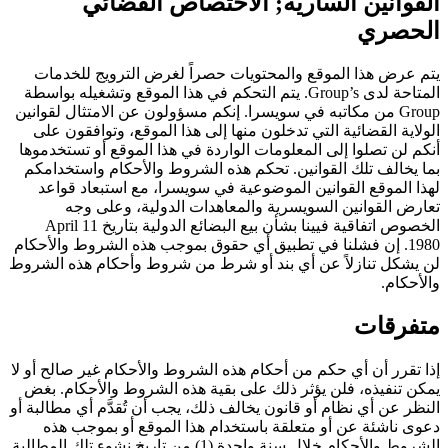
القوانين السارية; الاختصاص القضائي
الحصري
يتم عرض هذا الموقع والمحتويات حصراً لغرض الترويج للخدمات
المتاحة لدى Group’s. يتم التحكم في هذا الموقع وتشغيله بواسطة
Group من مكاتبه في سويسرا. إنكم مسؤولون عن الامتثال لقوانين
الولاية القضائية التي تدخلون منها إلى هذا الموقع، وتوافقون على
أنكم لن تصلوا إلى المعلومات الواردة في هذا الموقع أو تستخدموها
بما يخالف تلك القوانين. تحكم هذه الشروط والأحكام واستخدامكم
لهذا الموقع القوانين الموضوعية في سويسرا، مع استبعاد قواعد
تعارض القوانين السويسرية والمعاهدات الدولية، وعلى وجه
الخصوص اتفاقية فيينا بشأن بيع البضائع الدولية بتاريخ 11 April
1980. إن فشلنا في تطبيق أي حقوق بموجب هذه الشروط والأحكام
لن يشكل تنازلاً عن أي بند أو شرط من شروط وأحكام هذه الشروط
والأحكام.
متفرقات
إذا تقرر أن أي حكم من أحكام هذه الشروط والأحكام غير صالح أو لا
يمكن تنفيذه، فلن يؤثر ذلك على بقية هذه الشروط والأحكام. بغض
النظر عن أي نظام أو قانون يخالف ذلك، يجب أن تُقدَّم أي مطالبة أو
دعوى ناشئة عن أو متعلقة باستخدام هذا الموقع أو بموجب هذه
الشروط والأحكام خلال سنة واحدة (1) من تاريخ نشوء تلك المطالبة