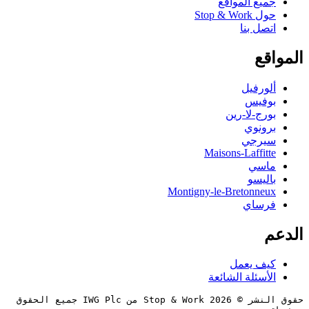
جميع المواقع
حول Stop & Work
اتصل بنا
المواقع
ألورفيل
بوفيس
بورج-لا-رين
برونوي
سيرجي
Maisons-Laffitte
ماسي
باليسو
Montigny-le-Bretonneux
فرساي
الدعم
كيف يعمل
الأسئلة الشائعة
حقوق النشر © 2026 Stop & Work من IWG Plc جميع الحقوق