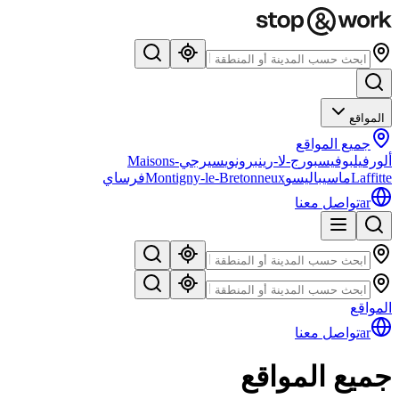
المواقع
جميع المواقع
ألورفيل
بوفيس
بورج-لا-رين
برونوي
سيرجي
Maisons-
Laffitte
ماسي
باليسو
Montigny-le-Bretonneux
فرساي
ar
تواصل معنا
المواقع
ar
تواصل معنا
جميع المواقع