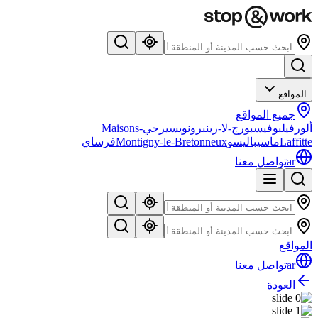
المواقع
جميع المواقع
ألورفيل
بوفيس
بورج-لا-رين
برونوي
سيرجي
Maisons-
Laffitte
ماسي
باليسو
Montigny-le-Bretonneux
فرساي
ar
تواصل معنا
المواقع
ar
تواصل معنا
العودة