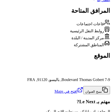
المرافق المتاحة
قاعات اجتماعات
روابط النقل الرئيسية
مركز المدينة / البلدة
المناطق المشتركة
الموقع
7-9 Boulevard Thomas Gobert, باليسو, 91120, FRA
افتح في Maps
نسخ العنوان
مهتم بـ Le Next?
الرجاء ترك بياناتكم وسنعاود الاتصال بكم.