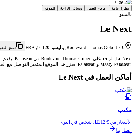
نظرة عامة
أماكن العمل
وسائل الراحة
الموقع
باليسو
Le Next
7-9 Boulevard Thomas Gobert, باليسو, 91120, FRA
نسخ العنو
Massy‑Palaiseau و Palaiseau، يعزز هذا الموقع المتميز التواصل مع العملاء، والرؤية المهنية، والتعاون داخل محور رائد للعلوم والتكنولوجيا.
أماكن العمل في Le Next
مكتب
الأسعار من € 12
لكل شخص في اليوم
اتصل بنا