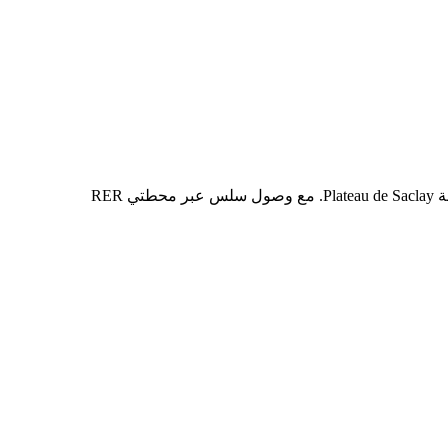
Le Next, الواقع على Boulevard Thomas Gobert في Palaiseau، يقدم مكاتب ومساحات مكاتب مشتركة بالقرب من مجموعة الابتكار المعروفة Plateau de Saclay. مع وصول سلس عبر محطتي RER