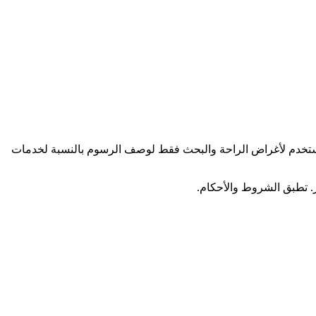
Stop & ليست اتفاقيات إيجار أو عقود تأجير أو عقود سكن. الإشارات على هذا الموقع إلى “rent”، “rental” أو “rental agreement” تُستخدم لأغراض الراحة والبحث فقط لوصف الرسوم بالنسبة لخدمات
ر. تطبق الشروط والأحكام.