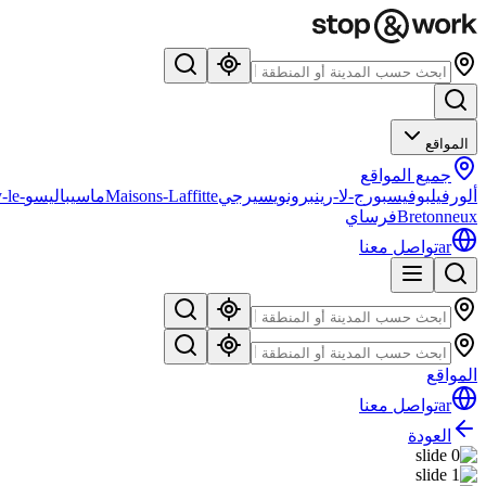
المواقع
جميع المواقع
ألورفيل
بوفيس
بورج-لا-رين
برونوي
سيرجي
Maisons-Laffitte
ماسي
باليسو
-le-
Bretonneux
فرساي
ar
تواصل معنا
المواقع
ar
تواصل معنا
العودة