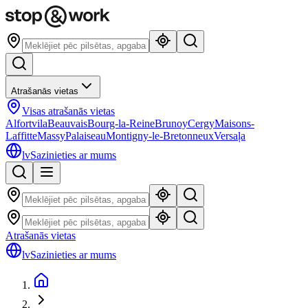
Atrašanās vietas
Visas atrašanās vietas
Alfortvila
Beauvais
Bourg-la-Reine
Brunoy
Cergy
Maisons-
Laffitte
Massy
Palaiseau
Montigny-le-Bretonneux
Versaļa
lv
Sazinieties ar mums
Atrašanās vietas
lv
Sazinieties ar mums