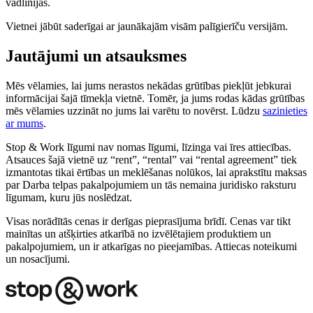
vadlīnijās.
Vietnei jābūt saderīgai ar jaunākajām visām palīgierīču versijām.
Jautājumi un atsauksmes
Mēs vēlamies, lai jums nerastos nekādas grūtības piekļūt jebkurai
informācijai šajā tīmekļa vietnē. Tomēr, ja jums rodas kādas grūtības
mēs vēlamies uzzināt no jums lai varētu to novērst. Lūdzu
sazinieties
ar mums
.
Stop & Work līgumi nav nomas līgumi, līzinga vai īres attiecības.
Atsauces šajā vietnē uz “rent”, “rental” vai “rental agreement” tiek
izmantotas tikai ērtības un meklēšanas nolūkos, lai aprakstītu maksas
par Darba telpas pakalpojumiem un tās nemaina juridisko raksturu
līgumam, kuru jūs noslēdzat.
Visas norādītās cenas ir derīgas pieprasījuma brīdī. Cenas var tikt
mainītas un atšķirties atkarībā no izvēlētajiem produktiem un
pakalpojumiem, un ir atkarīgas no pieejamības. Attiecas noteikumi
un nosacījumi.