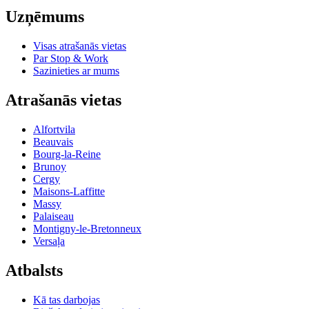
Uzņēmums
Visas atrašanās vietas
Par Stop & Work
Sazinieties ar mums
Atrašanās vietas
Alfortvila
Beauvais
Bourg-la-Reine
Brunoy
Cergy
Maisons-Laffitte
Massy
Palaiseau
Montigny-le-Bretonneux
Versaļa
Atbalsts
Kā tas darbojas