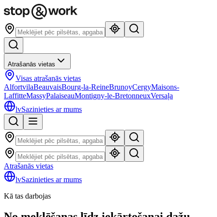
Atrašanās vietas
Visas atrašanās vietas
Alfortvila
Beauvais
Bourg-la-Reine
Brunoy
Cergy
Maisons-
Laffitte
Massy
Palaiseau
Montigny-le-Bretonneux
Versaļa
lv
Sazinieties ar mums
Atrašanās vietas
lv
Sazinieties ar mums
Kā tas darbojas
No meklēšanas līdz iekārtošanai dažu