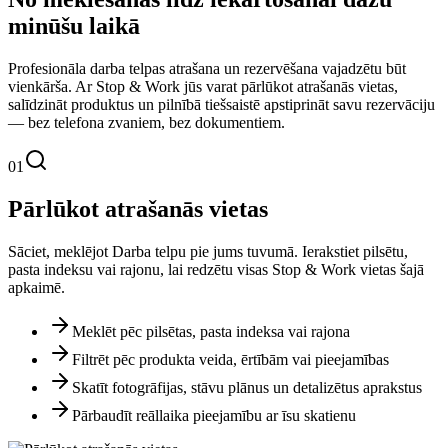
minūšu laikā
Profesionāla darba telpas atrašana un rezervēšana vajadzētu būt
vienkārša. Ar Stop & Work jūs varat pārlūkot atrašanās vietas,
salīdzināt produktus un pilnībā tiešsaistē apstiprināt savu rezervāciju
— bez telefona zvaniem, bez dokumentiem.
01
Pārlūkot atrašanās vietas
Sāciet, meklējot Darba telpu pie jums tuvumā. Ierakstiet pilsētu,
pasta indeksu vai rajonu, lai redzētu visas Stop & Work vietas šajā
apkaimē.
Meklēt pēc pilsētas, pasta indeksa vai rajona
Filtrēt pēc produkta veida, ērtībām vai pieejamības
Skatīt fotogrāfijas, stāvu plānus un detalizētus aprakstus
Pārbaudīt reāllaika pieejamību ar īsu skatienu