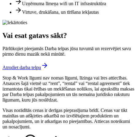
Uzņēmuma līmeņa wifi un IT infrastruktūra
Virtuve, drukāšana, un tīrīšana iekļautas
Vai esat gatavs sākt?
Pārlūkojiet pieejamās Darba telpas jūsu tuvumā un rezervējiet savu
pirmo dienu mazāk nekā minūtē.
Atrodiet darba telpu
Stop & Work līgumi nav nomas līgumi, līzinga vai īres attiecības.
Atsauces šajā vietnē uz “rent”, “rental” vai “rental agreement” tiek
izmantotas tikai ērtības un meklēšanas nolūkos, lai aprakstītu maksas
par Darba telpas pakalpojumiem un tās nemaina juridisko raksturu
līgumam, kuru jūs noslēdzat.
Visas norādītās cenas ir derīgas pieprasījuma brīdī. Cenas var tikt
mainītas un atšķirties atkarībā no izvēlētajiem produktiem un
pakalpojumiem, un ir atkarīgas no pieejamības. Attiecas noteikumi
un nosacījumi.