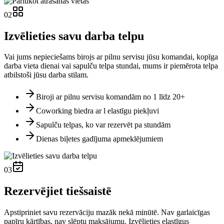
02
Izvēlieties savu darba telpu
Vai jums nepieciešams birojs ar pilnu servisu jūsu komandai, kopīga
darba vieta dienai vai sapulču telpa stundai, mums ir piemērota telpa
atbilstoši jūsu darba stilam.
Biroji ar pilnu servisu komandām no 1 līdz 20+
Coworking biedra ar l elastīgu piekļuvi
Sapulču telpas, ko var rezervēt pa stundām
Dienas biļetes gadījuma apmeklējumiem
03
Rezervējiet tiešsaistē
Apstipriniet savu rezervāciju mazāk nekā minūtē. Nav garlaicīgas
papīru kārtības, nav slēptu maksājumu. Izvēlieties elastīgus