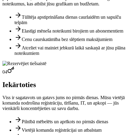
noteikumus, kas atbilst jūsu grafikam un budžetam.
Tūlītēja apstiprināšana dienas caurlaidēm un sapulču
telpām
Elastīgi mēneša noteikumi birojiem un abonementiem
Cenu caurskatāmība bez slēptiem maksājumiem
Atceliet vai mainiet jebkurā laikā saskaņā ar jūsu plāna
noteikumiem
04
Iekārtoties
Viss ir sagatavots un gatavs jums no pirmās dienas. Mūsu vietējā
komanda nodrošina reģistrāciju, tīrīšanu, IT, un apkopi — jūs
vienkārši koncentrējieties uz savu darbu.
Pilnībā mēbelēts un aprīkots no pirmās dienas
Vietējā komanda reģistrācijai un atbalstam