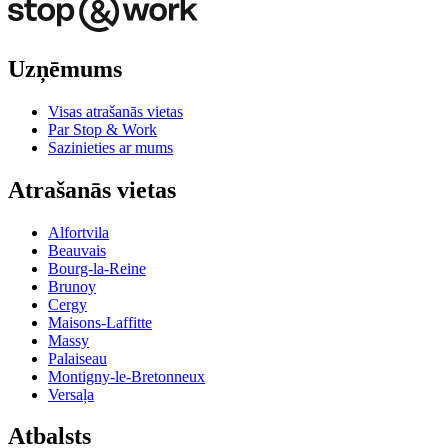
Uzņēmums
Visas atrašanās vietas
Par Stop & Work
Sazinieties ar mums
Atrašanās vietas
Alfortvila
Beauvais
Bourg-la-Reine
Brunoy
Cergy
Maisons-Laffitte
Massy
Palaiseau
Montigny-le-Bretonneux
Versaļa
Atbalsts