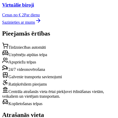
Virtuālie biroji
Cenas no € 2
Par dienu
Sazinieties ar mums
Pieejamās ērtības
Tirdzniecības automāti
Uzņēmēju atpūtas telpa
Apspriežu telpas
24/7 videonovērošana
Galvenie transporta savienojumi
Ratiņkrēsliem pieejams
Centrāla atrašanās vieta ērtai piekļuvei ēdināšanas vietām,
veikaliem un vietējam transportam.
Koplietošanas telpas
Atrašanās vieta