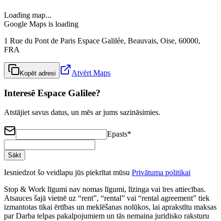
Loading map...
Google Maps is loading
1 Rue du Pont de Paris Espace Galilée, Beauvais, Oise, 60000,
FRA
Atvērt Maps
Kopēt adresi
Interesē Espace Galilee?
Atstājiet savus datus, un mēs ar jums sazināsimies.
Epasts
*
Sākt
Iesniedzot šo veidlapu jūs piekrītat mūsu
Privātuma politikai
Stop & Work līgumi nav nomas līgumi, līzinga vai īres attiecības.
Atsauces šajā vietnē uz “rent”, “rental” vai “rental agreement” tiek
izmantotas tikai ērtības un meklēšanas nolūkos, lai aprakstītu maksas
par Darba telpas pakalpojumiem un tās nemaina juridisko raksturu