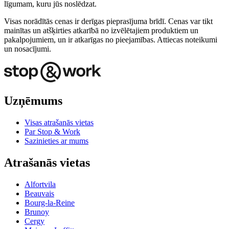
līgumam, kuru jūs noslēdzat.
Visas norādītās cenas ir derīgas pieprasījuma brīdī. Cenas var tikt
mainītas un atšķirties atkarībā no izvēlētajiem produktiem un
pakalpojumiem, un ir atkarīgas no pieejamības. Attiecas noteikumi
un nosacījumi.
Uzņēmums
Visas atrašanās vietas
Par Stop & Work
Sazinieties ar mums
Atrašanās vietas
Alfortvila
Beauvais
Bourg-la-Reine
Brunoy
Cergy