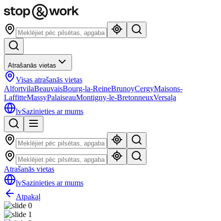
Atrašanās vietas
Visas atrašanās vietas
Alfortvila
Beauvais
Bourg-la-Reine
Brunoy
Cergy
Maisons-
Laffitte
Massy
Palaiseau
Montigny-le-Bretonneux
Versaļa
lv
Sazinieties ar mums
Atrašanās vietas
lv
Sazinieties ar mums
Atpakaļ