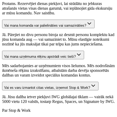
Protams. Rezervējiet dienas piekļuvi, lai strādātu no jebkuras
atrašanās vietas visas dienas garumā, vai ieplānojiet gida ekskursiju
ar mūsu komandu. Nav saistību.
Vai mana komanda var palielināties vai samazināties?
Jā. Pārejiet no divu personu biroja uz desmit personu komplektu kad
jūsu komanda aug — vai samaziniet to. Mūsu elastīgie noteikumi
nozīmē ka jūs maksājat tikai par telpu kas jums nepieciešama.
Vai mana uzņēmuma rēķinu apstrādi veic tieši?
Mēs sadarbojamies ar uzņēmumiem visos lielumos. Mēs nodrošinām
ikmēneša rēķinu izrakstīšanu, atbalstām darba devēja sponsorētās
dalības un varam izveidot speciālus komandas kontus.
Vai es varu izmantot citas vietas, izņemot Stop & Work?
Jā. Jūsu dalība ietver piekļuvi IWG globālajai tīklam — vairāk nekā
5000 vietu 120 valstīs, tostarp Regus, Spaces, un Signature by IWG.
Par Stop & Work