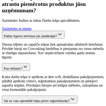
atrastu piemērotus produktus jūsu
uzņēmumam?
Sazinieties šodien ar mūsu Darba telpa speciālistiem.
Sazinieties ar mums
Kādas līgumu termiņus jūs piedāvājat?
Dienas biļetes un sapulču telpas tiek apmaksātas atbilstoši lietošanai.
Privātie biroji un Coworking biedrības ir pieejamas no viena mēneša
ar elastīgu atjaunošanu. Nav nepieciešami vairāku gadu nomas
līgumi.
Kas iekļauts?
Katra darba telpa ir aprīkota ar ātru wifi, drukāšanas pakalpojumiem,
pilnībā aprīkotu virtuvi, reģistratūras pakalpojumiem un piekļuvi
sapulču telpām. Privātajos birojos arī ietilpst mēbeles, uzkopšana un
visas komunālās pakalpojumi.
Vai es varu apmeklēt telpu pirms reģistrēšanās?