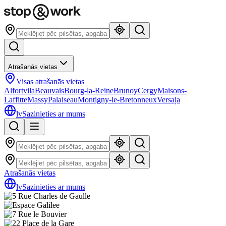
Atrašanās vietas
Visas atrašanās vietas
Alfortvila
Beauvais
Bourg-la-Reine
Brunoy
Cergy
Maisons-
Laffitte
Massy
Palaiseau
Montigny-le-Bretonneux
Versaļa
lv
Sazinieties ar mums
Atrašanās vietas
lv
Sazinieties ar mums