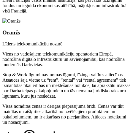
Liela Francijas valsts finanšu institūcija, kas pārvalda uzkrājumu
fondus un iegulda ekonomikas attīstībā, mājokļos un infrastruktūrā
visā Francijā.
Oranžs
Līderis telekomunikāciju nozarē
Viens no vadošajiem telekomunikāciju operatoriem Eiropā,
nodrošina digitālo infrastruktūru un savienojamību, kas nodrošina
modernās Darbvietas.
Stop & Work līgumi nav nomas līgumi, līzinga vai īres attiecības.
Atsauces šajā vietnē uz “rent”, “rental” vai “rental agreement” tiek
izmantotas tikai ērtības un meklēšanas nolūkos, lai aprakstītu maksas
par Darba telpas pakalpojumiem un tās nemaina juridisko raksturu
līgumam, kuru jūs noslēdzat.
Visas norādītās cenas ir derīgas pieprasījuma brīdī. Cenas var tikt
mainītas un atšķirties atkarībā no izvēlētajiem produktiem un
pakalpojumiem, un ir atkarīgas no pieejamības. Attiecas noteikumi
un nosacījumi.