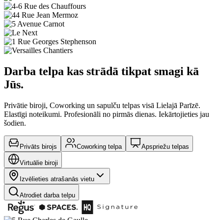
Darba telpa kas strādā tikpat smagi kā
Jūs.
Privātie biroji, Coworking un sapulču telpas visā Lielajā Parīzē.
Elastīgi noteikumi. Profesionāli no pirmās dienas. Iekārtojieties jau
šodien.
Privāts birojs
Coworking telpa
Apspriežu telpas
Virtuālie biroji
Izvēlieties atrašanās vietu
Atrodiet darba telpu