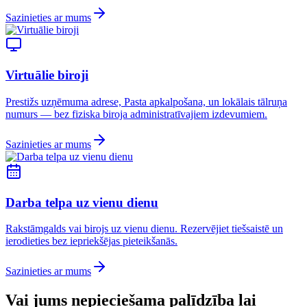
Sazinieties ar mums
Virtuālie biroji
Prestižs uzņēmuma adrese, Pasta apkalpošana, un lokālais tālruņa
numurs — bez fiziska biroja administratīvajiem izdevumiem.
Sazinieties ar mums
Darba telpa uz vienu dienu
Rakstāmgalds vai birojs uz vienu dienu. Rezervējiet tiešsaistē un
ierodieties bez iepriekšējas pieteikšanās.
Sazinieties ar mums
Vai jums nepieciešama palīdzība lai