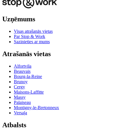
Uzņēmums
Visas atrašanās vietas
Par Stop & Work
Sazinieties ar mums
Atrašanās vietas
Alfortvila
Beauvais
Bourg-la-Reine
Brunoy
Cergy
Maisons-Laffitte
Massy
Palaiseau
Montigny-le-Bretonneux
Versaļa
Atbalsts