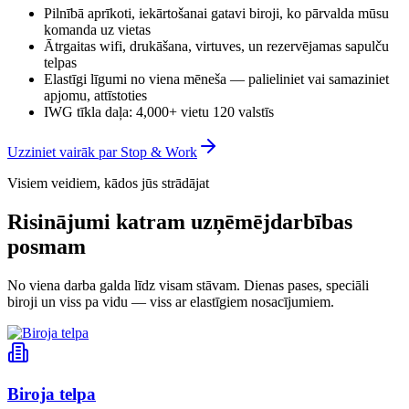
Pilnībā aprīkoti, iekārtošanai gatavi biroji, ko pārvalda mūsu
komanda uz vietas
Ātrgaitas wifi, drukāšana, virtuves, un rezervējamas sapulču
telpas
Elastīgi līgumi no viena mēneša — palieliniet vai samaziniet
apjomu, attīstoties
IWG tīkla daļa: 4,000+ vietu 120 valstīs
Uzziniet vairāk par Stop & Work
Visiem veidiem, kādos jūs strādājat
Risinājumi katram uzņēmējdarbības
posmam
No viena darba galda līdz visam stāvam. Dienas pases, speciāli
biroji un viss pa vidu — viss ar elastīgiem nosacījumiem.
Biroja telpa