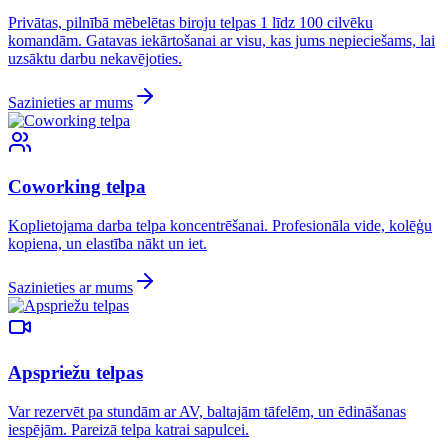
Privātas, pilnībā mēbelētas biroju telpas 1 līdz 100 cilvēku
komandām. Gatavas iekārtošanai ar visu, kas jums nepieciešams, lai
uzsāktu darbu nekavējoties.
Sazinieties ar mums
Coworking telpa
Koplietojama darba telpa koncentrēšanai. Profesionāla vide, kolēģu
kopiena, un elastība nākt un iet.
Sazinieties ar mums
Apspriežu telpas
Var rezervēt pa stundām ar AV, baltajām tāfelēm, un ēdināšanas
iespējām. Pareizā telpa katrai sapulcei.