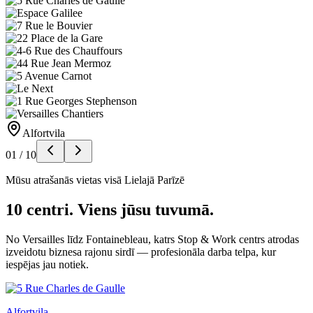
Alfortvila
01
/
10
Mūsu atrašanās vietas visā Lielajā Parīzē
10 centri. Viens jūsu tuvumā.
No Versailles līdz Fontainebleau, katrs Stop & Work centrs atrodas
izveidotu biznesa rajonu sirdī — profesionāla darba telpa, kur
iespējas jau notiek.
Alfortvila