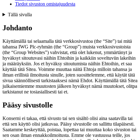
Tiedot sivuston omistajuudesta
Tällä sivulla
Johdanto
Käyttämällä tai selaamalla tätä verkkosivustoa (the “Site”) tai mitä
tahansa IWG Plc‑ryhmän (the “Group”) muista verkkosivustoista
(the “Group Websites”) vahvistat, että olet lukenut, ymmärtänyt ja
hyväksyt sitoutuvasi näihin Ehtoihin ja kaikkiin soveltuviin lakeihin
ja määräyksiin. Jos et hyväksy sitoutumista näihin Ehtoihin, et saa
käyttää tätä Sitea. Voimme muuttaa näitä Ehtoja milloin tahansa ja
ilman erillistä ilmoitusta sinulle, joten suosittelemme, että käytät tätä
sivua säännöllisesti tarkistaaksesi nämä Ehdot. Käyttämällä tätä Sitea
julkaisemiemme muutosten jälkeen hyväksyt nämä muutokset, olitpa
tarkistanut ne tosiasiallisesti tai et.
Pääsy sivustolle
Konserni ei takaa, että sivusto tai sen sisältö olisi aina saatavilla tai
että sen käyttö olisi jatkuvaa. Pääsy sivustolle on sallittu tilapäisesti.
Saatamme keskeyttää, poistaa, lopettaa tai muuttaa koko sivuston tai
sen osan ilman ennakkoilmoitusta. Emme ole vastuussa teille, jos