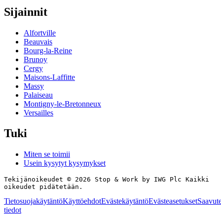
Sijainnit
Alfortville
Beauvais
Bourg-la-Reine
Brunoy
Cergy
Maisons-Laffitte
Massy
Palaiseau
Montigny-le-Bretonneux
Versailles
Tuki
Miten se toimii
Usein kysytyt kysymykset
Tekijänoikeudet © 2026 Stop & Work by IWG Plc Kaikki
oikeudet pidätetään.
Tietosuojakäytäntö
Käyttöehdot
Evästekäytäntö
Evästeasetukset
Saavute
tiedot