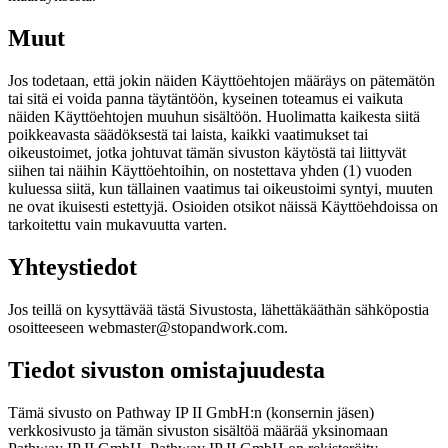
Muut
Jos todetaan, että jokin näiden Käyttöehtojen määräys on pätemätön
tai sitä ei voida panna täytäntöön, kyseinen toteamus ei vaikuta
näiden Käyttöehtojen muuhun sisältöön. Huolimatta kaikesta siitä
poikkeavasta säädöksestä tai laista, kaikki vaatimukset tai
oikeustoimet, jotka johtuvat tämän sivuston käytöstä tai liittyvät
siihen tai näihin Käyttöehtoihin, on nostettava yhden (1) vuoden
kuluessa siitä, kun tällainen vaatimus tai oikeustoimi syntyi, muuten
ne ovat ikuisesti estettyjä. Osioiden otsikot näissä Käyttöehdoissa on
tarkoitettu vain mukavuutta varten.
Yhteystiedot
Jos teillä on kysyttävää tästä Sivustosta, lähettäkääthän sähköpostia
osoitteeseen webmaster@stopandwork.com.
Tiedot sivuston omistajuudesta
Tämä sivusto on Pathway IP II GmbH:n (konsernin jäsen)
verkkosivusto ja tämän sivuston sisältöä määrää yksinomaan