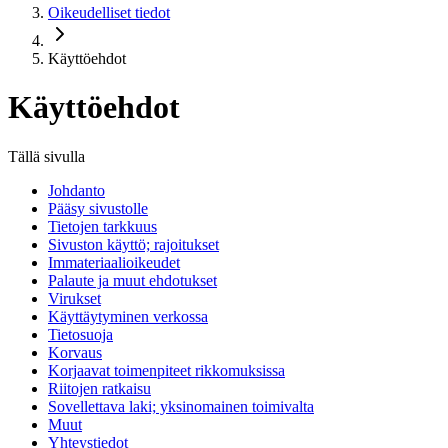
Oikeudelliset tiedot
Käyttöehdot
Käyttöehdot
Tällä sivulla
Johdanto
Pääsy sivustolle
Tietojen tarkkuus
Sivuston käyttö; rajoitukset
Immateriaalioikeudet
Palaute ja muut ehdotukset
Virukset
Käyttäytyminen verkossa
Tietosuoja
Korvaus
Korjaavat toimenpiteet rikkomuksissa
Riitojen ratkaisu
Sovellettava laki; yksinomainen toimivalta
Muut
Yhteystiedot