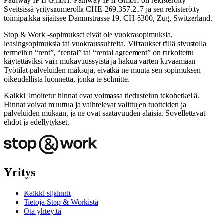
Pathway IP II GmbH. Pathway IP II GmbH on rekisteröity
Sveitsissä yritysnumerolla CHE-269.357.217 ja sen rekisteröity
toimipaikka sijaitsee Dammstrasse 19, CH-6300, Zug, Switzerland.
Stop & Work -sopimukset eivät ole vuokrasopimuksia,
leasingsopimuksia tai vuokraussuhteita. Viittaukset tällä sivustolla
termeihin “rent”, “rental” tai “rental agreement” on tarkoitettu
käytettäviksi vain mukavuussyistä ja hakua varten kuvaamaan
Työtilat‑palveluiden maksuja, eivätkä ne muuta sen sopimuksen
oikeudellista luonnetta, jonka te solmitte.
Kaikki ilmoitetut hinnat ovat voimassa tiedustelun tekohetkellä.
Hinnat voivat muuttua ja vaihtelevat valittujen tuotteiden ja
palveluiden mukaan, ja ne ovat saatavuuden alaisia. Sovellettavat
ehdot ja edellytykset.
Yritys
Kaikki sijainnit
Tietoja Stop & Workistä
Ota yhteyttä