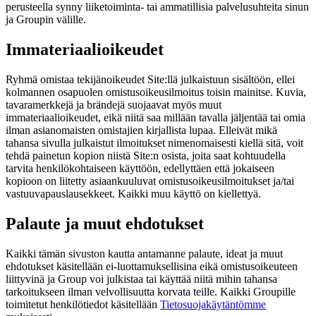
perusteella synny liiketoiminta- tai ammatillisia palvelusuhteita sinun
ja Groupin välille.
Immateriaalioikeudet
Ryhmä omistaa tekijänoikeudet Site:llä julkaistuun sisältöön, ellei
kolmannen osapuolen omistusoikeusilmoitus toisin mainitse. Kuvia,
tavaramerkkejä ja brändejä suojaavat myös muut
immateriaalioikeudet, eikä niitä saa millään tavalla jäljentää tai omia
ilman asianomaisten omistajien kirjallista lupaa. Elleivät mikä
tahansa sivulla julkaistut ilmoitukset nimenomaisesti kiellä sitä, voit
tehdä painetun kopion niistä Site:n osista, joita saat kohtuudella
tarvita henkilökohtaiseen käyttöön, edellyttäen että jokaiseen
kopioon on liitetty asiaankuuluvat omistusoikeusilmoitukset ja/tai
vastuuvapauslausekkeet. Kaikki muu käyttö on kiellettyä.
Palaute ja muut ehdotukset
Kaikki tämän sivuston kautta antamanne palaute, ideat ja muut
ehdotukset käsitellään ei‑luottamuksellisina eikä omistusoikeuteen
liittyvinä ja Group voi julkistaa tai käyttää niitä mihin tahansa
tarkoitukseen ilman velvollisuutta korvata teille. Kaikki Groupille
toimitetut henkilötiedot käsitellään
Tietosuojakäytäntömme