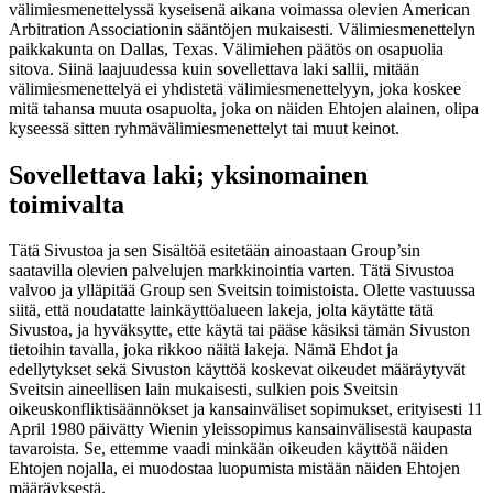
välimiesmenettelyssä kyseisenä aikana voimassa olevien American
Arbitration Associationin sääntöjen mukaisesti. Välimiesmenettelyn
paikkakunta on Dallas, Texas. Välimiehen päätös on osapuolia
sitova. Siinä laajuudessa kuin sovellettava laki sallii, mitään
välimiesmenettelyä ei yhdistetä välimiesmenettelyyn, joka koskee
mitä tahansa muuta osapuolta, joka on näiden Ehtojen alainen, olipa
kyseessä sitten ryhmävälimiesmenettelyt tai muut keinot.
Sovellettava laki; yksinomainen
toimivalta
Tätä Sivustoa ja sen Sisältöä esitetään ainoastaan Group’sin
saatavilla olevien palvelujen markkinointia varten. Tätä Sivustoa
valvoo ja ylläpitää Group sen Sveitsin toimistoista. Olette vastuussa
siitä, että noudatatte lainkäyttöalueen lakeja, jolta käytätte tätä
Sivustoa, ja hyväksytte, ette käytä tai pääse käsiksi tämän Sivuston
tietoihin tavalla, joka rikkoo näitä lakeja. Nämä Ehdot ja
edellytykset sekä Sivuston käyttöä koskevat oikeudet määräytyvät
Sveitsin aineellisen lain mukaisesti, sulkien pois Sveitsin
oikeuskonfliktisäännökset ja kansainväliset sopimukset, erityisesti 11
April 1980 päivätty Wienin yleissopimus kansainvälisestä kaupasta
tavaroista. Se, ettemme vaadi minkään oikeuden käyttöä näiden
Ehtojen nojalla, ei muodostaa luopumista mistään näiden Ehtojen
määräyksestä.