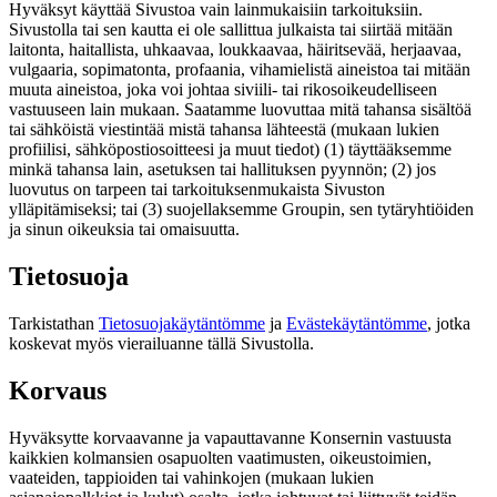
Hyväksyt käyttää Sivustoa vain lainmukaisiin tarkoituksiin.
Sivustolla tai sen kautta ei ole sallittua julkaista tai siirtää mitään
laitonta, haitallista, uhkaavaa, loukkaavaa, häiritsevää, herjaavaa,
vulgaaria, sopimatonta, profaania, vihamielistä aineistoa tai mitään
muuta aineistoa, joka voi johtaa siviili- tai rikosoikeudelliseen
vastuuseen lain mukaan. Saatamme luovuttaa mitä tahansa sisältöä
tai sähköistä viestintää mistä tahansa lähteestä (mukaan lukien
profiilisi, sähköpostiosoitteesi ja muut tiedot) (1) täyttääksemme
minkä tahansa lain, asetuksen tai hallituksen pyynnön; (2) jos
luovutus on tarpeen tai tarkoituksenmukaista Sivuston
ylläpitämiseksi; tai (3) suojellaksemme Groupin, sen tytäryhtiöiden
ja sinun oikeuksia tai omaisuutta.
Tietosuoja
Tarkistathan
Tietosuojakäytäntömme
ja
Evästekäytäntömme
, jotka
koskevat myös vierailuanne tällä Sivustolla.
Korvaus
Hyväksytte korvaavanne ja vapauttavanne Konsernin vastuusta
kaikkien kolmansien osapuolten vaatimusten, oikeustoimien,
vaateiden, tappioiden tai vahinkojen (mukaan lukien