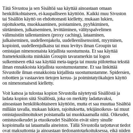
Tätä Sivustoa ja sen Sisältöä saa käyttää ainoastaan omaan
henkilökohtaiseen, ei-kaupalliseen käyttöön. Kaikki muu Sivuston
tai Sisällön käyttö on ehdottomasti kielletty, mukaan lukien,
rajoituksetta, muokkaaminen, poistaminen, pyyhkiminen,
siirtäminen, julkaiseminen, levittäminen, välityspalvelimen
välimuistiin tallentaminen (proxy caching), lataaminen,
julkaiseminen, uudelleenjakelu, uudelleenlisensointi, myyminen,
kopiointi, uudelleenjulkaisu tai muu levitys ilman Groupin tai
omistajan nimenomaista kirjallista suostumusta. Et saa käyttää
frametekniikoita minkään Groupin tavaramerkin tai logon
sulkemiseen etkä saa käyttää meta‑tageja tai muuta piilotettua tekstiä
ilman ennakkoista kirjallista suostumustamme. Et saa linkittää
Sivustolle ilman ennakkoista kirjallista suostumustamme. Spidersien,
robottien ja vastaavien tietojen keruu‑ ja poimintatyökalujen käyttö
on nimenomaisesti kielletty.
Voit katsoa ja tulostaa kopion Sivustolla näytetystä Sisällöstä ja
ladata kopion siitä Sisällöstä, joka on merkitty ladattavaksi,
ainoastaan henkilökohtaiseen käyttöön, mutta et saa muuttaa Sisältöä
millään tavalla, mukaan lukien, rajoituksetta, tekijänoikeus- tai muut
omistajuusilmoitukset poistamalla tai muokkaamalla niitä. Oikeudet,
omistusoikeudet ja etuoikeudet Sisältöön eivät siirry sinulle
kopioimalla tai lataamalla aineiston. Tällä Sivustolla tarjottavat tiedot
ovat maksuttomia ja ainoastaan tiedonantotarkoituksessa, eikä niiden