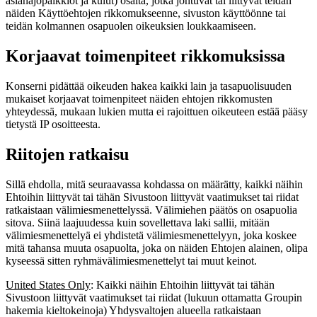
asianajopalkkiot ja kulut) osalta, jotka johtuvat tai liittyvät teidän
näiden Käyttöehtojen rikkomukseenne, sivuston käyttöönne tai
teidän kolmannen osapuolen oikeuksien loukkaamiseen.
Korjaavat toimenpiteet rikkomuksissa
Konserni pidättää oikeuden hakea kaikki lain ja tasapuolisuuden
mukaiset korjaavat toimenpiteet näiden ehtojen rikkomusten
yhteydessä, mukaan lukien mutta ei rajoittuen oikeuteen estää pääsy
tietystä IP osoitteesta.
Riitojen ratkaisu
Sillä ehdolla, mitä seuraavassa kohdassa on määrätty, kaikki näihin
Ehtoihin liittyvät tai tähän Sivustoon liittyvät vaatimukset tai riidat
ratkaistaan välimiesmenettelyssä. Välimiehen päätös on osapuolia
sitova. Siinä laajuudessa kuin sovellettava laki sallii, mitään
välimiesmenettelyä ei yhdistetä välimiesmenettelyyn, joka koskee
mitä tahansa muuta osapuolta, joka on näiden Ehtojen alainen, olipa
kyseessä sitten ryhmävälimiesmenettelyt tai muut keinot.
United States Only
: Kaikki näihin Ehtoihin liittyvät tai tähän
Sivustoon liittyvät vaatimukset tai riidat (lukuun ottamatta Groupin
hakemia kieltokeinoja) Yhdysvaltojen alueella ratkaistaan