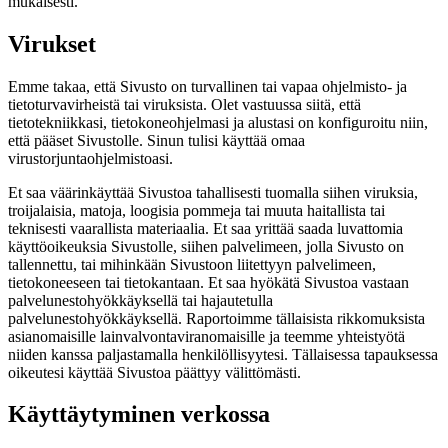
mukaisesti.
Virukset
Emme takaa, että Sivusto on turvallinen tai vapaa ohjelmisto- ja
tietoturvavirheistä tai viruksista. Olet vastuussa siitä, että
tietotekniikkasi, tietokoneohjelmasi ja alustasi on konfiguroitu niin,
että pääset Sivustolle. Sinun tulisi käyttää omaa
virustorjuntaohjelmistoasi.
Et saa väärinkäyttää Sivustoa tahallisesti tuomalla siihen viruksia,
troijalaisia, matoja, loogisia pommeja tai muuta haitallista tai
teknisesti vaarallista materiaalia. Et saa yrittää saada luvattomia
käyttöoikeuksia Sivustolle, siihen palvelimeen, jolla Sivusto on
tallennettu, tai mihinkään Sivustoon liitettyyn palvelimeen,
tietokoneeseen tai tietokantaan. Et saa hyökätä Sivustoa vastaan
palvelunestohyökkäyksellä tai hajautetulla
palvelunestohyökkäyksellä. Raportoimme tällaisista rikkomuksista
asianomaisille lainvalvontaviranomaisille ja teemme yhteistyötä
niiden kanssa paljastamalla henkilöllisyytesi. Tällaisessa tapauksessa
oikeutesi käyttää Sivustoa päättyy välittömästi.
Käyttäytyminen verkossa