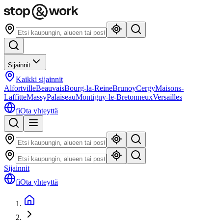
Sijainnit
Kaikki sijainnit
Alfortville
Beauvais
Bourg-la-Reine
Brunoy
Cergy
Maisons-
Laffitte
Massy
Palaiseau
Montigny-le-Bretonneux
Versailles
fi
Ota yhteyttä
Sijainnit
fi
Ota yhteyttä