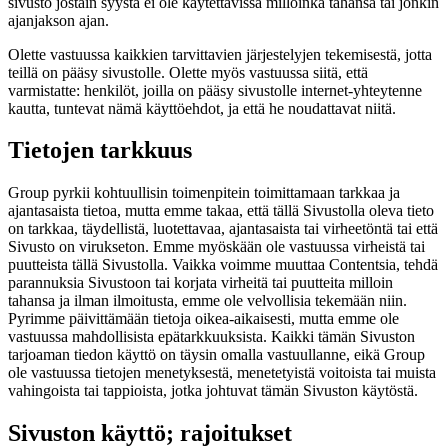
sivusto jostain syystä ei ole käytettävissä milloinka tahansa tai jonkin
ajanjakson ajan.
Olette vastuussa kaikkien tarvittavien järjestelyjen tekemisestä, jotta
teillä on pääsy sivustolle. Olette myös vastuussa siitä, että
varmistatte: henkilöt, joilla on pääsy sivustolle internet-yhteytenne
kautta, tuntevat nämä käyttöehdot, ja että he noudattavat niitä.
Tietojen tarkkuus
Group pyrkii kohtuullisin toimenpitein toimittamaan tarkkaa ja
ajantasaista tietoa, mutta emme takaa, että tällä Sivustolla oleva tieto
on tarkkaa, täydellistä, luotettavaa, ajantasaista tai virheetöntä tai että
Sivusto on virukseton. Emme myöskään ole vastuussa virheistä tai
puutteista tällä Sivustolla. Vaikka voimme muuttaa Contentsia, tehdä
parannuksia Sivustoon tai korjata virheitä tai puutteita milloin
tahansa ja ilman ilmoitusta, emme ole velvollisia tekemään niin.
Pyrimme päivittämään tietoja oikea-aikaisesti, mutta emme ole
vastuussa mahdollisista epätarkkuuksista. Kaikki tämän Sivuston
tarjoaman tiedon käyttö on täysin omalla vastuullanne, eikä Group
ole vastuussa tietojen menetyksestä, menetetyistä voitoista tai muista
vahingoista tai tappioista, jotka johtuvat tämän Sivuston käytöstä.
Sivuston käyttö; rajoitukset