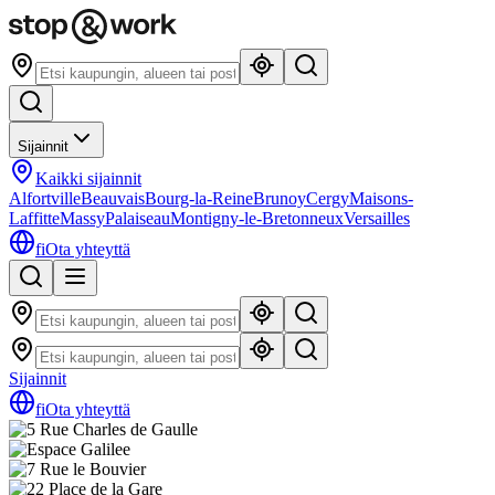
Sijainnit
Kaikki sijainnit
Alfortville
Beauvais
Bourg-la-Reine
Brunoy
Cergy
Maisons-
Laffitte
Massy
Palaiseau
Montigny-le-Bretonneux
Versailles
fi
Ota yhteyttä
Sijainnit
fi
Ota yhteyttä