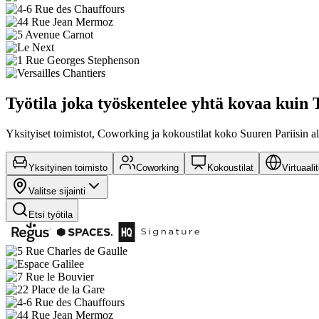
Työtila joka työskentelee yhtä kovaa kuin 
Yksityiset toimistot, Coworking ja kokoustilat koko Suuren Pariisin a
Yksityinen toimisto
Coworking
Kokoustilat
Virtuaali
Valitse sijainti
Etsi työtila