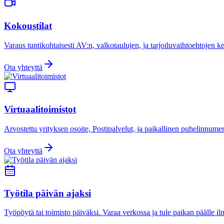
Kokoustilat
Varaus tuntikohtaisesti AV:n, valkotaulujen, ja tarjoiluvaihtoehtojen ke
Ota yhteyttä
Virtuaalitoimistot
Arvostettu yrityksen osoite, Postipalvelut, ja paikallinen puhelinnume
Ota yhteyttä
Työtila päivän ajaksi
Työpöytä tai toimisto päiväksi. Varaa verkossa ja tule paikan päälle i