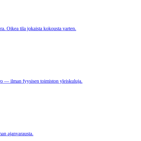
ra. Oikea tila jokaista kokousta varten.
ro — ilman fyysisen toimiston yleiskuluja.
lman ajanvarausta.