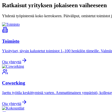
Ratkaisut yrityksen jokaiseen vaiheeseen
Yhdestä työpisteestä koko kerrokseen. Päiväliput, omistetut toimistot ja
Toimisto
Yksityiset, täysin kalustetut toimistot 1–100 henkilön tiimeille. Valmiina
Ota yhteyttä
Coworking
Jaettu työtila keskittymistä varten. Ammattimainen ympäristö, kollegay
Ota yhteyttä