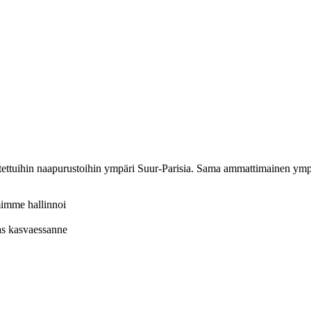
ettuihin naapurustoihin ympäri Suur-Parisia. Sama ammattimainen ympä
imimme hallinnoi
as kasvaessanne