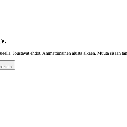
Te.
lueella. Joustavat ehdot. Ammattimainen alusta alkaen. Muuta sisään tä
toimistot