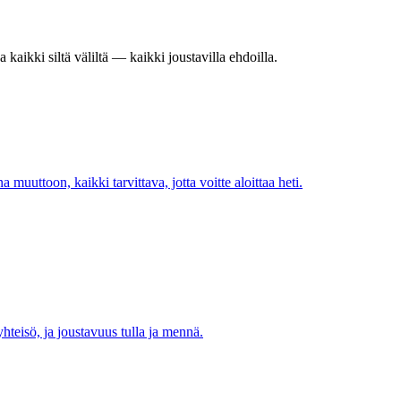
 kaikki siltä väliltä — kaikki joustavilla ehdoilla.
 muuttoon, kaikki tarvittava, jotta voitte aloittaa heti.
hteisö, ja joustavuus tulla ja mennä.