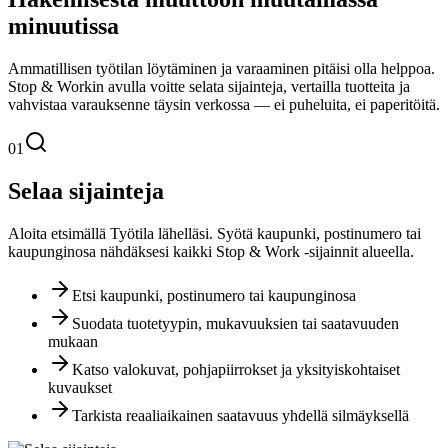
minuutissa
Ammatillisen työtilan löytäminen ja varaaminen pitäisi olla helppoa.
Stop & Workin avulla voitte selata sijainteja, vertailla tuotteita ja
vahvistaa varauksenne täysin verkossa — ei puheluita, ei paperitöitä.
01
Selaa sijainteja
Aloita etsimällä Työtila lähelläsi. Syötä kaupunki, postinumero tai
kaupunginosa nähdäksesi kaikki Stop & Work -sijainnit alueella.
Etsi kaupunki, postinumero tai kaupunginosa
Suodata tuotetyypin, mukavuuksien tai saatavuuden
mukaan
Katso valokuvat, pohjapiirrokset ja yksityiskohtaiset
kuvaukset
Tarkista reaaliaikainen saatavuus yhdellä silmäyksellä