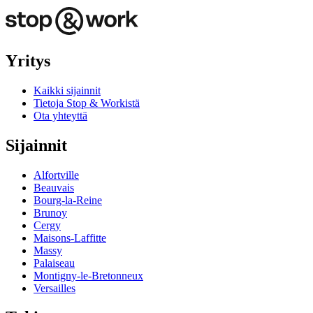
Yritys
Kaikki sijainnit
Tietoja Stop & Workistä
Ota yhteyttä
Sijainnit
Alfortville
Beauvais
Bourg-la-Reine
Brunoy
Cergy
Maisons-Laffitte
Massy
Palaiseau
Montigny-le-Bretonneux
Versailles