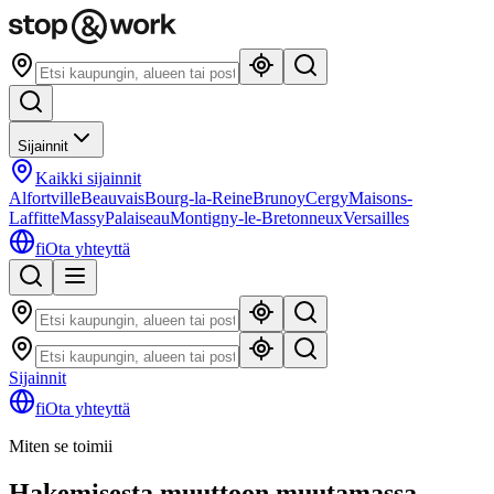
Sijainnit
Kaikki sijainnit
Alfortville
Beauvais
Bourg-la-Reine
Brunoy
Cergy
Maisons-
Laffitte
Massy
Palaiseau
Montigny-le-Bretonneux
Versailles
fi
Ota yhteyttä
Sijainnit
fi
Ota yhteyttä
Miten se toimii
Hakemisesta muuttoon muutamassa