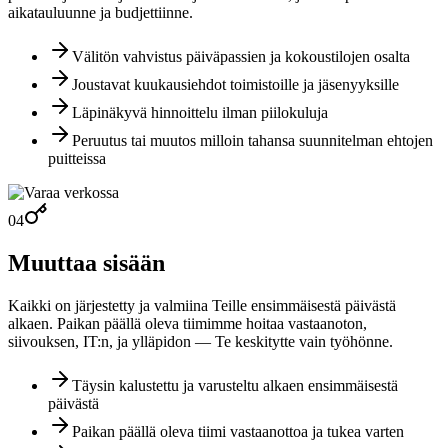
aikatauluunne ja budjettiinne.
Välitön vahvistus päiväpassien ja kokoustilojen osalta
Joustavat kuukausiehdot toimistoille ja jäsenyyksille
Läpinäkyvä hinnoittelu ilman piilokuluja
Peruutus tai muutos milloin tahansa suunnitelman ehtojen
puitteissa
04
Muuttaa sisään
Kaikki on järjestetty ja valmiina Teille ensimmäisestä päivästä
alkaen. Paikan päällä oleva tiimimme hoitaa vastaanoton,
siivouksen, IT:n, ja ylläpidon — Te keskitytte vain työhönne.
Täysin kalustettu ja varusteltu alkaen ensimmäisestä
päivästä
Paikan päällä oleva tiimi vastaanottoa ja tukea varten