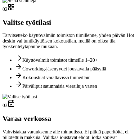
02
Valitse työtilasi
Tarvitsetteko käyttövalmiin toimiston tiimillenne, yhden päivän Hot
deskin vai tuntikäyttöisen kokoustilan, meillä on oikea tila
työskentelytapanne mukaan.
Käyttövalmiit toimistot tiimeille 1–20+
Coworking-jäsenyydet joustavalla pääsyllä
Kokoustilat varattavissa tunneittain
Päiväliput satunnaisia vierailuja varten
03
Varaa verkossa
Vahvistakaa varauksenne alle minuutissa. Ei pitkiä paperitöitä, ei
piilotettuja maksuja. Valitkaa joustavat ehdot, jotka sopivat