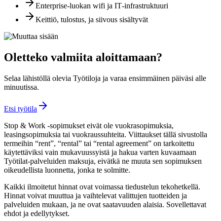
Enterprise‑luokan wifi ja IT‑infrastruktuuri
Keittiö, tulostus, ja siivous sisältyvät
Oletteko valmiita aloittamaan?
Selaa lähistöllä olevia Työtiloja ja varaa ensimmäinen päiväsi alle
minuutissa.
Etsi työtila
Stop & Work -sopimukset eivät ole vuokrasopimuksia,
leasingsopimuksia tai vuokraussuhteita. Viittaukset tällä sivustolla
termeihin “rent”, “rental” tai “rental agreement” on tarkoitettu
käytettäviksi vain mukavuussyistä ja hakua varten kuvaamaan
Työtilat‑palveluiden maksuja, eivätkä ne muuta sen sopimuksen
oikeudellista luonnetta, jonka te solmitte.
Kaikki ilmoitetut hinnat ovat voimassa tiedustelun tekohetkellä.
Hinnat voivat muuttua ja vaihtelevat valittujen tuotteiden ja
palveluiden mukaan, ja ne ovat saatavuuden alaisia. Sovellettavat
ehdot ja edellytykset.