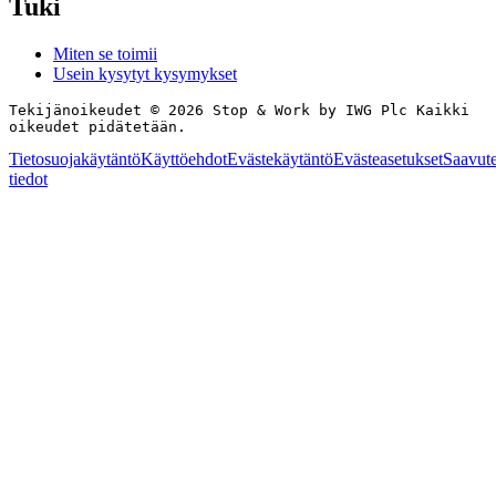
Tuki
Miten se toimii
Usein kysytyt kysymykset
Tekijänoikeudet © 2026 Stop & Work by IWG Plc Kaikki
oikeudet pidätetään.
Tietosuojakäytäntö
Käyttöehdot
Evästekäytäntö
Evästeasetukset
Saavute
tiedot