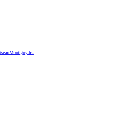
iseau
Montigny-le-