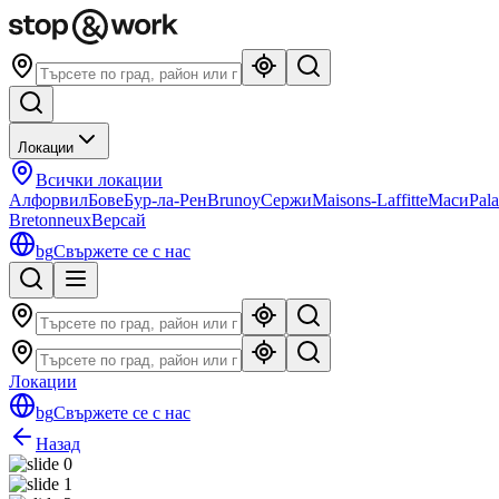
Локации
Всички локации
Алфорвил
Бове
Бур-ла-Рен
Brunoy
Сержи
Maisons-Laffitte
Маси
Pala
Bretonneux
Версай
bg
Свържете се с нас
Локации
bg
Свържете се с нас
Назад