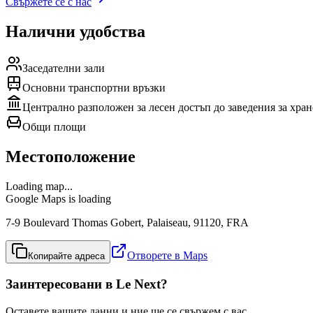
Свържете се с нас
Налични удобства
Заседателни зали
Основни транспортни връзки
Централно разположен за лесен достъп до заведения за хран
Общи площи
Местоположение
Loading map...
Google Maps is loading
7-9 Boulevard Thomas Gobert, Palaiseau, 91120, FRA
Отворете в Maps
Копирайте адреса
Заинтересовани в Le Next?
Оставете вашите данни и ние ще се свържем с вас.