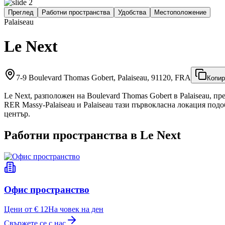
Преглед
Работни пространства
Удобства
Местоположение
Palaiseau
Le Next
7-9 Boulevard Thomas Gobert, Palaiseau, 91120, FRA
Копир
Le Next, разположен на Boulevard Thomas Gobert в Palaiseau, п
RER Massy‑Palaiseau и Palaiseau тази първокласна локация по
център.
Работни пространства в Le Next
Офис пространство
Цени от € 12
На човек на ден
Свържете се с нас