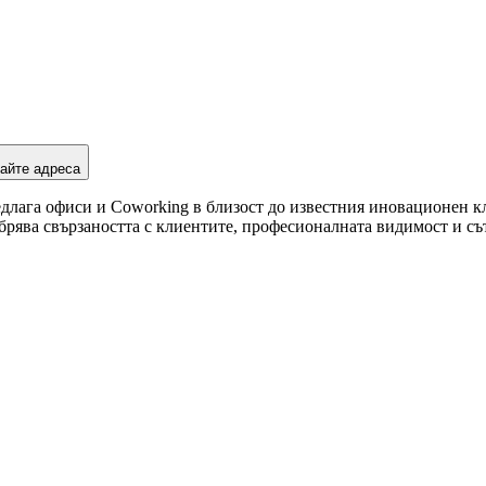
айте адреса
редлага офиси и Coworking в близост до известния иновационен кл
добрява свързаността с клиентите, професионалната видимост и с