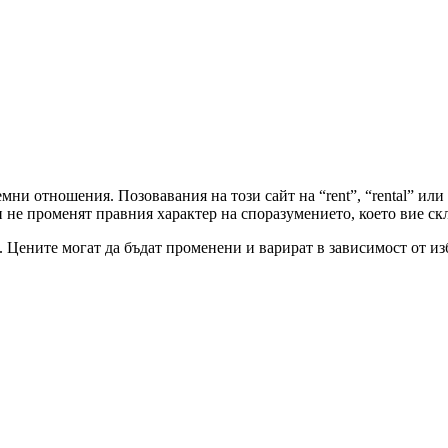
ни отношения. Позовавания на този сайт на “rent”, “rental” или “
и не променят правния характер на споразумението, което вие ск
Цените могат да бъдат променени и варират в зависимост от изб