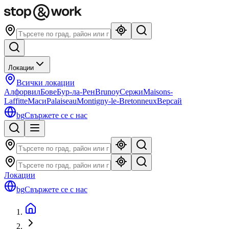
Локации
Всички локации
Алфорвил
Бове
Бур-ла-Рен
Brunoy
Сержи
Maisons-
Laffitte
Маси
Palaiseau
Montigny-le-Bretonneux
Версай
bg
Свържете се с нас
Локации
bg
Свържете се с нас