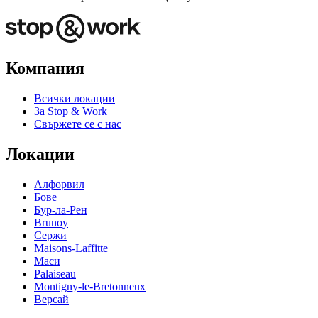
Компания
Всички локации
За Stop & Work
Свържете се с нас
Локации
Алфорвил
Бове
Бур-ла-Рен
Brunoy
Сержи
Maisons-Laffitte
Маси
Palaiseau
Montigny-le-Bretonneux
Версай