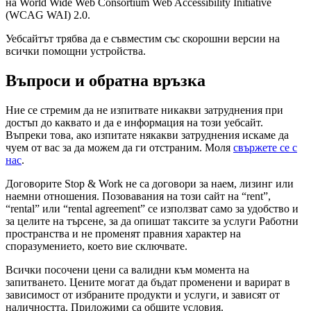
на World Wide Web Consortium Web Accessibility Initiative
(WCAG WAI) 2.0.
Уебсайтът трябва да е съвместим със скорошни версии на
всички помощни устройства.
Въпроси и обратна връзка
Ние се стремим да не изпитвате никакви затруднения при
достъп до каквато и да е информация на този уебсайт.
Въпреки това, ако изпитате някакви затруднения искаме да
чуем от вас за да можем да ги отстраним. Моля
свържете се с
нас
.
Договорите Stop & Work не са договори за наем, лизинг или
наемни отношения. Позовавания на този сайт на “rent”,
“rental” или “rental agreement” се използват само за удобство и
за целите на търсене, за да опишат таксите за услуги Работни
пространства и не променят правния характер на
споразумението, което вие сключвате.
Всички посочени цени са валидни към момента на
запитването. Цените могат да бъдат променени и варират в
зависимост от избраните продукти и услуги, и зависят от
наличността. Приложими са общите условия.