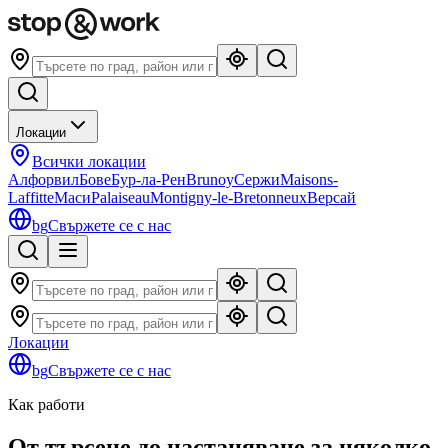
Локации
Всички локации
Алфорвил
Бове
Бур-ла-Рен
Brunoy
Сержи
Maisons-
Laffitte
Маси
Palaiseau
Montigny-le-Bretonneux
Версай
bg
Свържете се с нас
Локации
bg
Свържете се с нас
Как работи
От търсене до настаняване за няколко