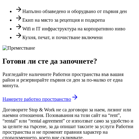
Напълно обзаведено и оборудвано от първия ден
Екип на място за рецепция и подкрепа
Wifi и IT инфраструктура на корпоративно ниво
Кухня, печат, и почистване включени
Готови ли сте да започнете?
Разгледайте наличните Работни пространства във вашия
район и резервирайте първия си ден за по-малко от една
минута.
Намерете работно пространство
Договорите Stop & Work не са договори за наем, лизинг или
наемни отношения. Позовавания на този сайт на “rent”,
“rental” или “rental agreement” се използват само за удобство и
за целите на търсене, за да опишат таксите за услуги Работни
пространства и не променят правния характер на
споразумението, което вие сключвате.