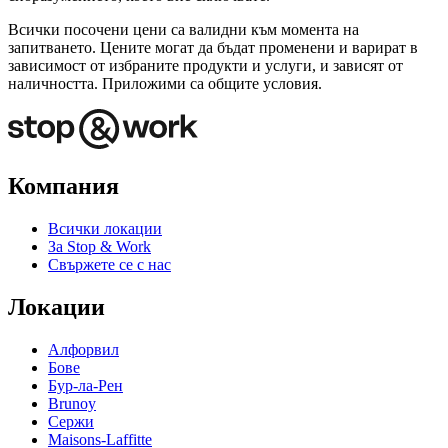
Всички посочени цени са валидни към момента на
запитването. Цените могат да бъдат променени и варират в
зависимост от избраните продукти и услуги, и зависят от
наличността. Приложими са общите условия.
Компания
Всички локации
За Stop & Work
Свържете се с нас
Локации
Алфорвил
Бове
Бур-ла-Рен
Brunoy
Сержи
Maisons-Laffitte