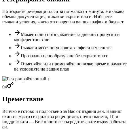
Потвърдете резервацията си за по-малко от минута. Никакава
обемна документация, никакви скрити такси. Изберете
гъвкави условия, които отговарят на вашия график и бюджет.
Моментално потвърждение за дневни пропуски и
конферентни зали
Гъвкави месечни условия за офиси и членства
Прозрачно ценообразуване без скрити такси
Отменяйте или променяйте по всяко време в рамките
на условията на вашия план
04
Преместване
Всичко е готово и подготвено за Вас от първия ден. Нашият
екип на място се грижи за рецепцията, почистването, IT, и
поддръжката — Вие просто се съсредоточавате върху работата
си.