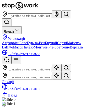
Локації
Усі локації
Алфорвіль
Бове
Бур-ла-Рен
Бруной
Сержі
Maisons-
Laffitte
Массі
Пале́зо
Монтіньї-ле-Бретонне
Версаль
uk
Зв'яжіться з нами
Локації
uk
Зв'яжіться з нами
Назад