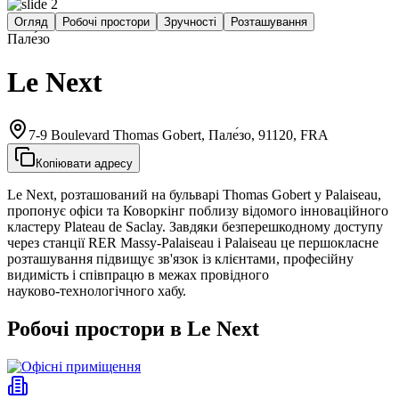
Огляд
Робочі простори
Зручності
Розташування
Пале́зо
Le Next
7-9 Boulevard Thomas Gobert, Пале́зо, 91120, FRA
Копіювати адресу
Le Next, розташований на бульварі Thomas Gobert у Palaiseau,
пропонує офіси та Коворкінг поблизу відомого інноваційного
кластеру Plateau de Saclay. Завдяки безперешкодному доступу
через станції RER Massy‑Palaiseau і Palaiseau це першокласне
розташування підвищує зв'язок із клієнтами, професійну
видимість і співпрацю в межах провідного
науково‑технологічного хабу.
Робочі простори в Le Next