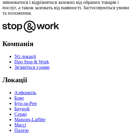
змінюватися і відрізнятися залежно від обраних товарів і
послуг, а також залежать від наявності. Застосовуються умови
та положення.
Компанія
Усі локації
Про Stop & Work
Зв'яжіться з нами
Локації
Алфорвіль
Бове
Бур-ла-Рен
Бруной
Сержі
Maisons-Laffitte
Массі
Пале́зо