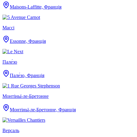
Maisons-Laffitte, Франція
Массі
Essonne, Франція
Пале́зо
Пале́зо, Франція
Монтіньї-ле-Бретонне
Монтіньї-ле-Бретонне, Франція
Версаль