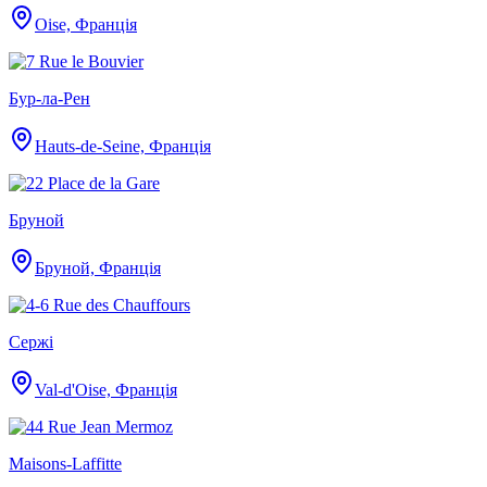
Oise, Франція
Бур-ла-Рен
Hauts-de-Seine, Франція
Бруной
Бруной, Франція
Сержі
Val-d'Oise, Франція
Maisons-Laffitte