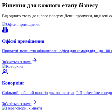
Рішення для кожного етапу бізнесу
Від одного столу до цілого поверху. Денні пропуски, виділені 
Офісні приміщення
Приватні, повністю облаштовані офіси для команд від 1 до 100 о
Зв'яжіться з нами
Коворкінг
Спільний робочий простір для концентрації. Професійне середов
Зв'яжіться з нами