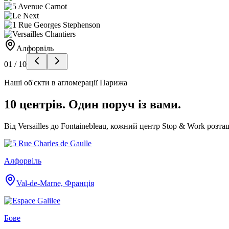
Алфорвіль
01
/
10
Наші об'єкти в агломерації Парижа
10 центрів. Один поруч із вами.
Від Versailles до Fontainebleau, кожний центр Stop & Work роз
Алфорвіль
Val-de-Marne, Франція
Бове