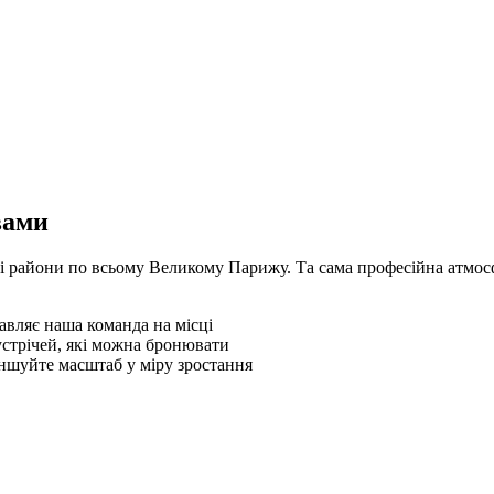
вами
і райони по всьому Великому Парижу. Та сама професійна атмосфе
равляє наша команда на місці
устрічей, які можна бронювати
еншуйте масштаб у міру зростання