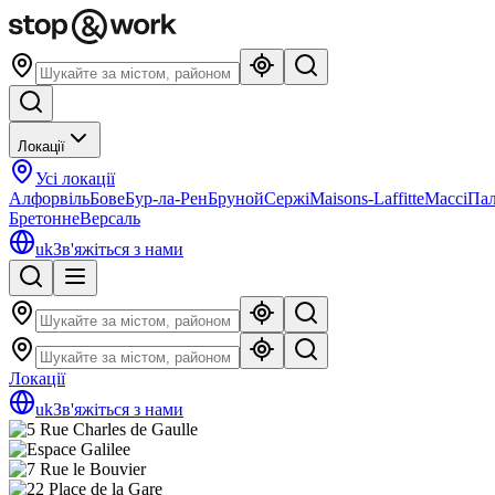
Локації
Усі локації
Алфорвіль
Бове
Бур-ла-Рен
Бруной
Сержі
Maisons-Laffitte
Массі
Пал
Бретонне
Версаль
uk
Зв'яжіться з нами
Локації
uk
Зв'яжіться з нами