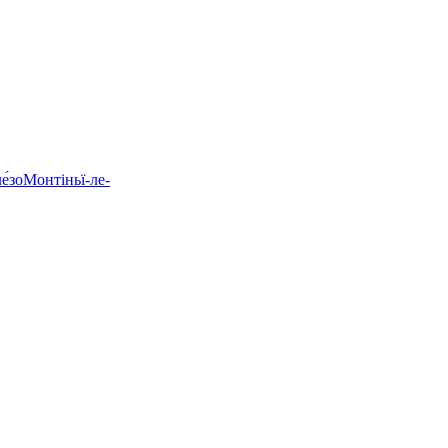
е́зо
Монтіньї-ле-