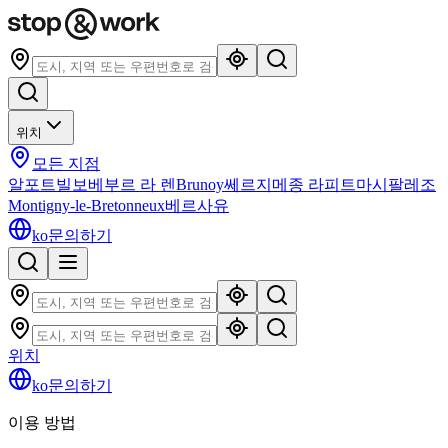
위치
모든 지점
알포트빌
보베
부르 라 렌
Brunoy
쎄르지
메종 라피트
마시
팔레조
Montigny-le-Bretonneux
베르사유
ko
문의하기
위치
ko
문의하기
이용 방법