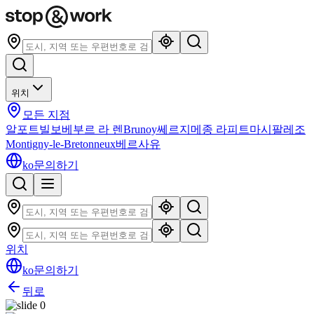
위치
모든 지점
알포트빌
보베
부르 라 렌
Brunoy
쎄르지
메종 라피트
마시
팔레조
Montigny-le-Bretonneux
베르사유
ko
문의하기
위치
ko
문의하기
뒤로