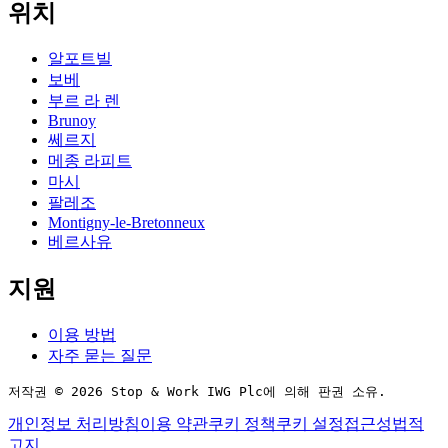
위치
알포트빌
보베
부르 라 렌
Brunoy
쎄르지
메종 라피트
마시
팔레조
Montigny-le-Bretonneux
베르사유
지원
이용 방법
자주 묻는 질문
저작권 © 2026 Stop & Work IWG Plc에 의해 판권 소유.
개인정보 처리방침
이용 약관
쿠키 정책
쿠키 설정
접근성
법적
고지