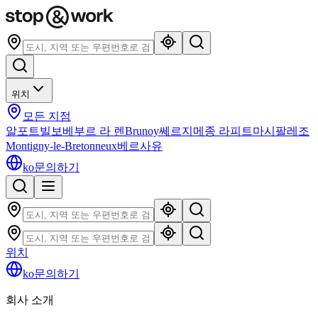
위치
모든 지점
알포트빌
보베
부르 라 렌
Brunoy
쎄르지
메종 라피트
마시
팔레조
Montigny-le-Bretonneux
베르사유
ko
문의하기
위치
ko
문의하기
회사 소개