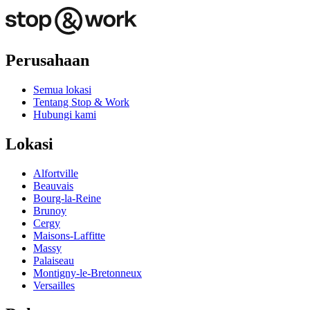
Perusahaan
Semua lokasi
Tentang Stop & Work
Hubungi kami
Lokasi
Alfortville
Beauvais
Bourg-la-Reine
Brunoy
Cergy
Maisons-Laffitte
Massy
Palaiseau
Montigny-le-Bretonneux
Versailles