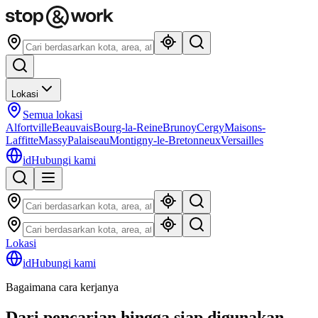
Lokasi
Semua lokasi
Alfortville
Beauvais
Bourg-la-Reine
Brunoy
Cergy
Maisons-
Laffitte
Massy
Palaiseau
Montigny-le-Bretonneux
Versailles
id
Hubungi kami
Lokasi
id
Hubungi kami
Bagaimana cara kerjanya
Dari pencarian hingga siap digunakan