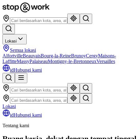
Lokasi
Semua lokasi
Alfortville
Beauvais
Bourg-la-Reine
Brunoy
Cergy
Maisons-
Laffitte
Massy
Palaiseau
Montigny-le-Bretonneux
Versailles
id
Hubungi kami
Lokasi
id
Hubungi kami
Tentang kami
Ruang kerja, dekat dengan tempat tinggal