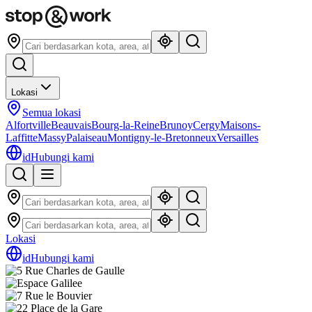
Lokasi
Semua lokasi
Alfortville
Beauvais
Bourg-la-Reine
Brunoy
Cergy
Maisons-
Laffitte
Massy
Palaiseau
Montigny-le-Bretonneux
Versailles
id
Hubungi kami
Lokasi
id
Hubungi kami