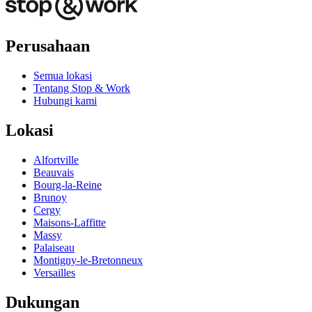
Perusahaan
Semua lokasi
Tentang Stop & Work
Hubungi kami
Lokasi
Alfortville
Beauvais
Bourg-la-Reine
Brunoy
Cergy
Maisons-Laffitte
Massy
Palaiseau
Montigny-le-Bretonneux
Versailles
Dukungan