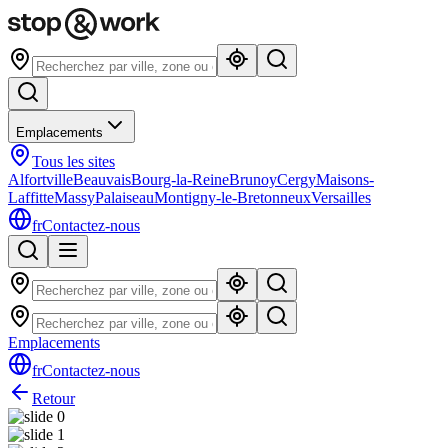
Emplacements
Tous les sites
Alfortville
Beauvais
Bourg-la-Reine
Brunoy
Cergy
Maisons-
Laffitte
Massy
Palaiseau
Montigny-le-Bretonneux
Versailles
fr
Contactez-nous
Emplacements
fr
Contactez-nous
Retour