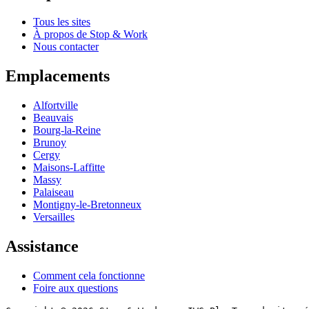
Tous les sites
À propos de Stop & Work
Nous contacter
Emplacements
Alfortville
Beauvais
Bourg-la-Reine
Brunoy
Cergy
Maisons-Laffitte
Massy
Palaiseau
Montigny-le-Bretonneux
Versailles
Assistance
Comment cela fonctionne
Foire aux questions