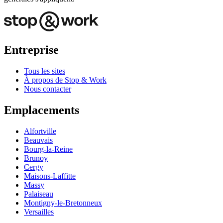
Entreprise
Tous les sites
À propos de Stop & Work
Nous contacter
Emplacements
Alfortville
Beauvais
Bourg-la-Reine
Brunoy
Cergy
Maisons-Laffitte
Massy
Palaiseau
Montigny-le-Bretonneux
Versailles