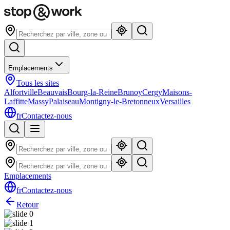
Emplacements
Tous les sites
Alfortville
Beauvais
Bourg-la-Reine
Brunoy
Cergy
Maisons-
Laffitte
Massy
Palaiseau
Montigny-le-Bretonneux
Versailles
fr
Contactez-nous
Emplacements
fr
Contactez-nous
Retour