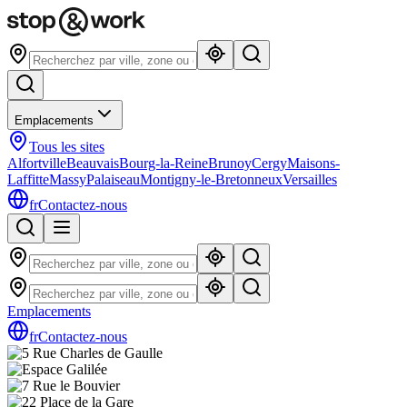
Emplacements
Tous les sites
Alfortville
Beauvais
Bourg-la-Reine
Brunoy
Cergy
Maisons-
Laffitte
Massy
Palaiseau
Montigny-le-Bretonneux
Versailles
fr
Contactez-nous
Emplacements
fr
Contactez-nous