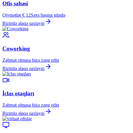
Ofis sahəsi
Qiymətlər € 12
Şəxs başına gündə
Bizimlə əlaqə saxlayın
Coworking
Zəhmət olmasa bizə zəng edin
Bizimlə əlaqə saxlayın
İclas otaqları
Zəhmət olmasa bizə zəng edin
Bizimlə əlaqə saxlayın