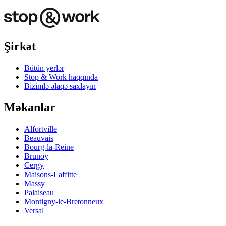
Şirkət
Bütün yerlər
Stop & Work haqqında
Bizimlə əlaqə saxlayın
Məkanlar
Alfortville
Beauvais
Bourg-la-Reine
Brunoy
Cergy
Maisons-Laffitte
Massy
Palaiseau
Montigny-le-Bretonneux
Versal