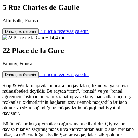
5 Rue Charles de Gaulle
Alfortville, Fransa
Tur üçün rezervasiya edin
Daha çox öyrənin
+ 14,4 mi
22 Place de la Gare
Brunoy, Fransa
Tur üçün rezervasiya edin
Daha çox öyrənin
Stop & Work müqavilələri icarə müqavilələri, lizinq və ya kirayə
münasibətləri deyildir. Bu saytda “rent”, “rental” və ya “rental
agreement” istinadları yalnız rahatlıq və axtarış məqsədləri üçün İş
məkanları xidmətlərinin haqlarını təsvir etmək məqsədilə istifadə
olunur və sizin bağladığınız müqavilənin hüquqi mahiyyətini
dəyişmir.
Bütün göstərilmiş qiymətlər sorğu zamanı etibarlıdır. Qiymətlər
dəyişə bilər və seçilmiş məhsul və xidmətlərdən asılı olaraq fərqlənə
bilər, və mövcudluğa tabedir. Şərtlər və qaydalar tətbiq olunur.