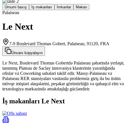
Ümumi baxış
İş məkanları
İmkanlar
Məkan
Palaiseau
Le Next
7-9 Boulevard Thomas Gobert, Palaiseau, 91120, FRA
Ünvanı kopyalayın
Le Next, Boulevard Thomas Gobertdə Palaiseau şəhərində yerləşir,
tanınmış Plateau de Saclay innovasiya klasterinin yaxınlığında
ofislər və Coworking sahələri təklif edir. Massy‑Palaiseau və
Palaiseau RER stansiyaları vasitəsilə problemsiz giriş ilə bu üstün
mövqe müştəri əlaqələrini, peşəkar görünürlüğü və qabaqcıl elm və
texnologiya mərkəzində əməkdaşlığı gücləndirir.
İş məkanları Le Next