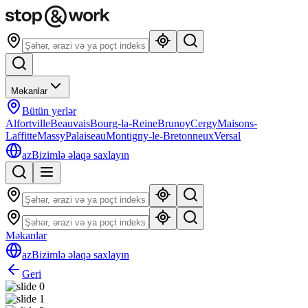
Məkanlar
Bütün yerlər
Alfortville
Beauvais
Bourg-la-Reine
Brunoy
Cergy
Maisons-
Laffitte
Massy
Palaiseau
Montigny-le-Bretonneux
Versal
az
Bizimlə əlaqə saxlayın
Məkanlar
az
Bizimlə əlaqə saxlayın
Geri