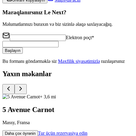
Ünvanı kopyalayın
Maraqlanırsınız Le Next?
Məlumatlarınızı buraxın və biz sizinlə əlaqə saxlayacağıq.
Elektron poçt
*
Başlayın
Bu formanı göndərməklə siz
Məxfilik siyasətimizlə
razılaşırsınız
Yaxın məkanlar
+ 3,6 mi
5 Avenue Carnot
Massy, Fransa
Tur üçün rezervasiya edin
Daha çox öyrənin