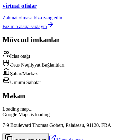
virtual ofislər
Zəhmət olmasa bizə zəng edin
Bizimlə əlaqə saxlayın
Mövcud imkanlar
İclas otağı
Əsas Nəqliyyat Bağlantıları
Şəhər/Mərkəz
Ümumi Sahələr
Məkan
Loading map...
Google Maps is loading
7-9 Boulevard Thomas Gobert, Palaiseau, 91120, FRA
Maps-də açın