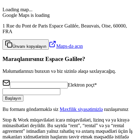
Loading map...
Google Maps is loading
1 Rue du Pont de Paris Espace Galilée, Beauvais, Oise, 60000,
FRA
Maps-də açın
Ünvanı kopyalayın
Maraqlanırsınız Espace Galilee?
Məlumatlarınızı buraxın və biz sizinlə əlaqə saxlayacağıq.
Elektron poçt
*
Başlayın
Bu formanı göndərməklə siz
Məxfilik siyasətimizlə
razılaşırsınız
Stop & Work müqavilələri icarə müqavilələri, lizinq və ya kirayə
münasibətləri deyildir. Bu saytda “rent”, “rental” və ya “rental
agreement” istinadları yalnız rahatlıq və axtarış məqsədləri üçün İş
məkanları xidmətlərinin haqlarını təsvir etmək məqsədilə istifadə