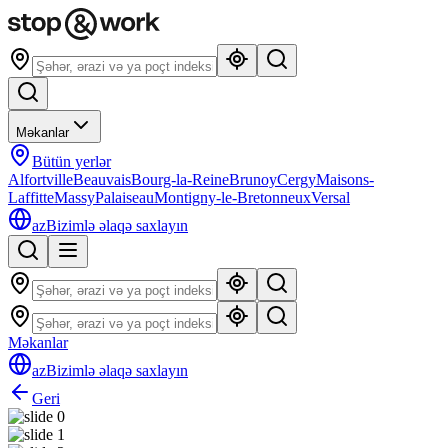
Məkanlar
Bütün yerlər
Alfortville
Beauvais
Bourg-la-Reine
Brunoy
Cergy
Maisons-
Laffitte
Massy
Palaiseau
Montigny-le-Bretonneux
Versal
az
Bizimlə əlaqə saxlayın
Məkanlar
az
Bizimlə əlaqə saxlayın
Geri