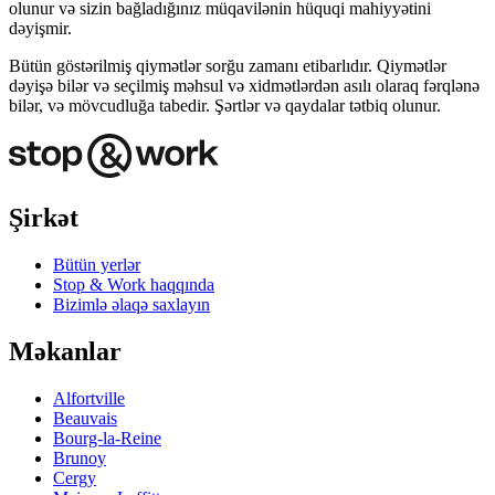
olunur və sizin bağladığınız müqavilənin hüquqi mahiyyətini
dəyişmir.
Bütün göstərilmiş qiymətlər sorğu zamanı etibarlıdır. Qiymətlər
dəyişə bilər və seçilmiş məhsul və xidmətlərdən asılı olaraq fərqlənə
bilər, və mövcudluğa tabedir. Şərtlər və qaydalar tətbiq olunur.
Şirkət
Bütün yerlər
Stop & Work haqqında
Bizimlə əlaqə saxlayın
Məkanlar
Alfortville
Beauvais
Bourg-la-Reine
Brunoy
Cergy