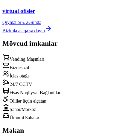
virtual ofislər
Qiymətlər € 2
Gündə
Bizimlə əlaqə saxlayın
Mövcud imkanlar
Vending Maşınları
Biznes zal
İclas otağı
24/7 CCTV
Əsas Nəqliyyat Bağlantıları
Əlillər üçün əlçatan
Şəhər/Mərkəz
Ümumi Sahələr
Məkan