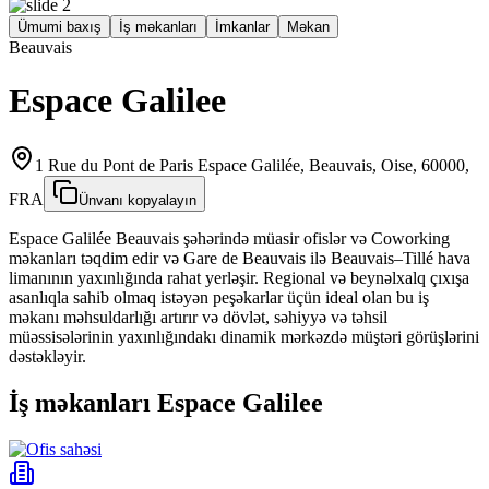
Ümumi baxış
İş məkanları
İmkanlar
Məkan
Beauvais
Espace Galilee
1 Rue du Pont de Paris Espace Galilée, Beauvais, Oise, 60000,
FRA
Ünvanı kopyalayın
Espace Galilée Beauvais şəhərində müasir ofislər və Coworking
məkanları təqdim edir və Gare de Beauvais ilə Beauvais–Tillé hava
limanının yaxınlığında rahat yerləşir. Regional və beynəlxalq çıxışa
asanlıqla sahib olmaq istəyən peşəkarlar üçün ideal olan bu iş
məkanı məhsuldarlığı artırır və dövlət, səhiyyə və təhsil
müəssisələrinin yaxınlığındakı dinamik mərkəzdə müştəri görüşlərini
dəstəkləyir.
İş məkanları Espace Galilee