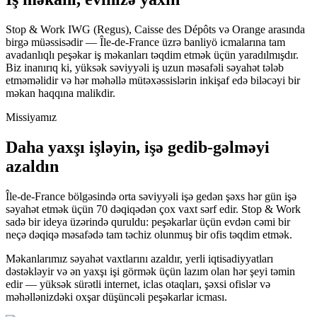
Stop & Work IWG (Regus), Caisse des Dépôts və Orange arasında
birgə müəssisədir — Île-de-France üzrə banliyö icmalarına tam
avadanlıqlı peşəkar iş məkanları təqdim etmək üçün yaradılmışdır.
Biz inanırıq ki, yüksək səviyyəli iş uzun məsafəli səyahət tələb
etməməlidir və hər məhəllə mütəxəssislərin inkişaf edə biləcəyi bir
məkan haqqına malikdir.
Missiyamız
Daha yaxşı işləyin, işə gedib-gəlməyi
azaldın
Île-de-France bölgəsində orta səviyyəli işə gedən şəxs hər gün işə
səyahət etmək üçün 70 dəqiqədən çox vaxt sərf edir. Stop & Work
sadə bir ideya üzərində quruldu: peşəkarlar üçün evdən cəmi bir
neçə dəqiqə məsafədə tam təchiz olunmuş bir ofis təqdim etmək.
Məkanlarımız səyahət vaxtlarını azaldır, yerli iqtisadiyyatları
dəstəkləyir və ən yaxşı işi görmək üçün lazım olan hər şeyi təmin
edir — yüksək sürətli internet, iclas otaqları, şəxsi ofislər və
məhəllənizdəki oxşar düşüncəli peşəkarlar icması.