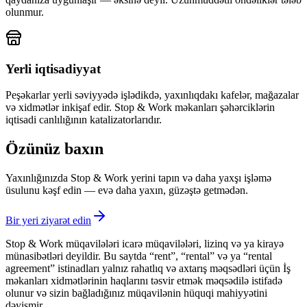
olunmur.
Yerli iqtisadiyyat
Peşəkarlar yerli səviyyədə işlədikdə, yaxınlıqdakı kafelər, mağazalar
və xidmətlər inkişaf edir. Stop & Work məkanları şəhərciklərin
iqtisadi canlılığının katalizatorlarıdır.
Özünüz baxın
Yaxınlığınızda Stop & Work yerini tapın və daha yaxşı işləmə
üsulunu kəşf edin — evə daha yaxın, güzəştə getmədən.
Bir yeri ziyarət edin
Stop & Work müqavilələri icarə müqavilələri, lizinq və ya kirayə
münasibətləri deyildir. Bu saytda “rent”, “rental” və ya “rental
agreement” istinadları yalnız rahatlıq və axtarış məqsədləri üçün İş
məkanları xidmətlərinin haqlarını təsvir etmək məqsədilə istifadə
olunur və sizin bağladığınız müqavilənin hüquqi mahiyyətini
dəyişmir.