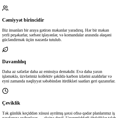
Cəmiyyət birincidir
Biz insanları bir araya gətirən məkanlar yaradırıq. Hər bir məkan
yerli peşəkarlar, sərbəst işləyənlər, və komandalar arasında əlaqəni
gücləndirmək üçün nəzərdə tutulub.
Davamlılıq
Daha az səfərlər daha az emissiya deməkdir. Evə daha yaxın
işləməklə, üzvlərimiz kollektiv şəkildə karbon izlərini azaldırlar və
eyni zamanda nəqliyyat səbəbindən itirdikləri saatları geri qazanırlar.
Çeviklik
Tək günlük keçiddən xüsusi ayrılmış şəxsi ofisə qədər planlarımız iş
qaydanıza uyğunlaşır — əksinə deyil. Uzunmüddətli öhdəliklər tələb