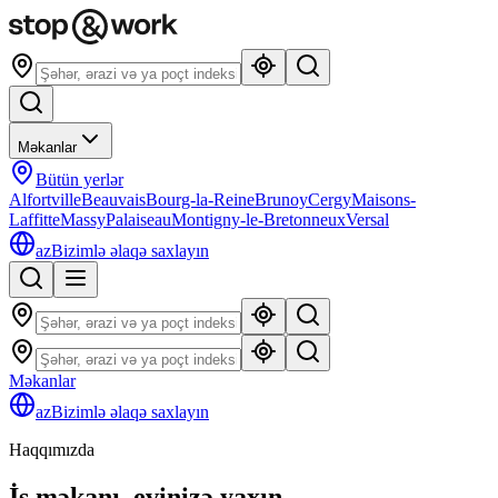
Məkanlar
Bütün yerlər
Alfortville
Beauvais
Bourg-la-Reine
Brunoy
Cergy
Maisons-
Laffitte
Massy
Palaiseau
Montigny-le-Bretonneux
Versal
az
Bizimlə əlaqə saxlayın
Məkanlar
az
Bizimlə əlaqə saxlayın
Haqqımızda
İş məkanı, evinizə yaxın