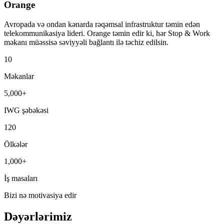
Orange
Avropada və ondan kənarda rəqəmsal infrastruktur təmin edən
telekommunikasiya lideri. Orange təmin edir ki, hər Stop & Work
məkanı müəssisə səviyyəli bağlantı ilə təchiz edilsin.
10
Məkanlar
5,000+
IWG şəbəkəsi
120
Ölkələr
1,000+
İş masaları
Bizi nə motivasiya edir
Dəyərlərimiz