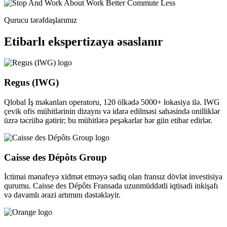
Qurucu tərəfdaşlarımız
Etibarlı ekspertizaya əsaslanır
Regus (IWG)
Qlobal İş məkanları operatoru, 120 ölkədə 5000+ lokasiya ilə. IWG
çevik ofis mühitlərinin dizaynı və idarə edilməsi sahəsində onilliklər
üzrə təcrübə gətirir; bu mühitlərə peşəkarlar hər gün etibar edirlər.
Caisse des Dépôts Group
İctimai mənafeyə xidmət etməyə sadiq olan fransız dövlət investisiya
qurumu. Caisse des Dépôts Fransada uzunmüddətli iqtisadi inkişafı
və davamlı ərazi artımını dəstəkləyir.