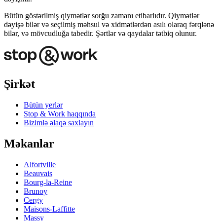
Bütün göstərilmiş qiymətlər sorğu zamanı etibarlıdır. Qiymətlər
dəyişə bilər və seçilmiş məhsul və xidmətlərdən asılı olaraq fərqlənə
bilər, və mövcudluğa tabedir. Şərtlər və qaydalar tətbiq olunur.
Şirkət
Bütün yerlər
Stop & Work haqqında
Bizimlə əlaqə saxlayın
Məkanlar
Alfortville
Beauvais
Bourg-la-Reine
Brunoy
Cergy
Maisons-Laffitte
Massy