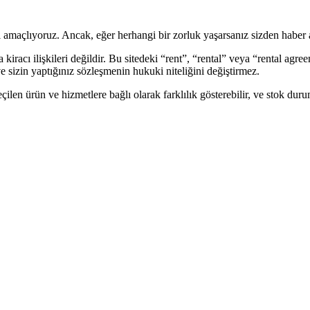
 amaçlıyoruz. Ancak, eğer herhangi bir zorluk yaşarsanız sizden haber 
iracı ilişkileri değildir. Bu sitedeki “rent”, “rental” veya “rental agr
ve sizin yaptığınız sözleşmenin hukuki niteliğini değiştirmez.
seçilen ürün ve hizmetlere bağlı olarak farklılık gösterebilir, ve stok dur