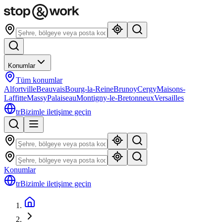
Konumlar
Tüm konumlar
Alfortville
Beauvais
Bourg-la-Reine
Brunoy
Cergy
Maisons-
Laffitte
Massy
Palaiseau
Montigny-le-Bretonneux
Versailles
tr
Bizimle iletişime geçin
Konumlar
tr
Bizimle iletişime geçin