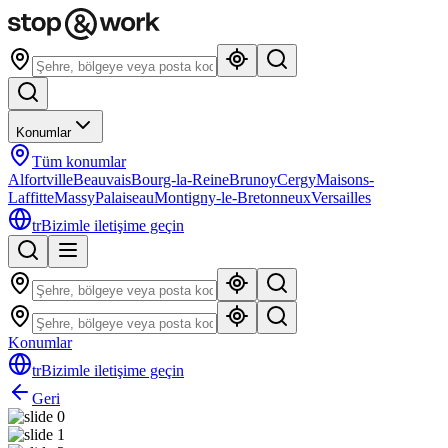
Konumlar
Tüm konumlar
Alfortville
Beauvais
Bourg-la-Reine
Brunoy
Cergy
Maisons-
Laffitte
Massy
Palaiseau
Montigny-le-Bretonneux
Versailles
tr
Bizimle iletişime geçin
Konumlar
tr
Bizimle iletişime geçin
Geri