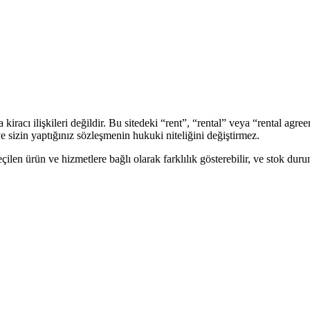
iracı ilişkileri değildir. Bu sitedeki “rent”, “rental” veya “rental agr
ve sizin yaptığınız sözleşmenin hukuki niteliğini değiştirmez.
seçilen ürün ve hizmetlere bağlı olarak farklılık gösterebilir, ve stok dur