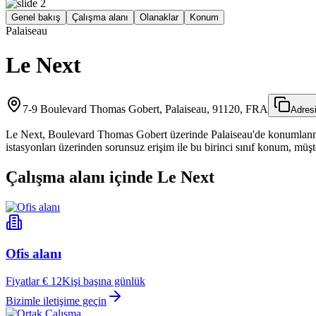
Genel bakış
Çalışma alanı
Olanaklar
Konum
Palaiseau
Le Next
7-9 Boulevard Thomas Gobert, Palaiseau, 91120, FRA
Adres
Le Next, Boulevard Thomas Gobert üzerinde Palaiseau'de konumlanmış
istasyonları üzerinden sorunsuz erişim ile bu birinci sınıf konum, müşte
Çalışma alanı içinde Le Next
Ofis alanı
Fiyatlar € 12
Kişi başına günlük
Bizimle iletişime geçin