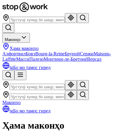
Маконҳо
Ҳама маконҳо
Алфортвил
Бовэ
Bourg-la-Reine
Бруной
Сержи
Maisons-
Laffitte
Масси
Палезо
Монтини-ле-Бретонё
Версал
tg
Бо мо тамос гиред
Маконҳо
tg
Бо мо тамос гиред
Ҳама маконҳо