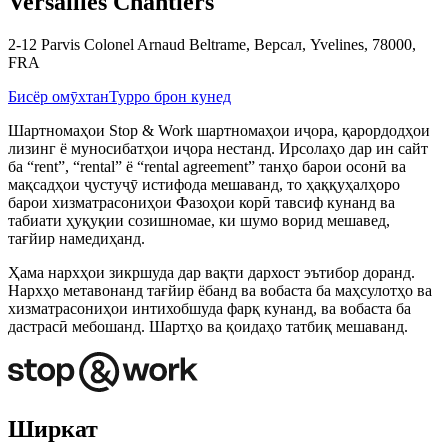
Versailles Chantiers
2-12 Parvis Colonel Arnaud Beltrame, Версал, Yvelines, 78000,
FRA
Бисёр омӯхтан
Турро брон кунед
Шартномаҳои Stop & Work шартномаҳои иҷора, қарордодҳои
лизинг ё муносибатҳои иҷора нестанд. Ирсолаҳо дар ин сайт
ба “rent”, “rental” ё “rental agreement” танҳо барои осонӣ ва
мақсадҳои ҷустуҷӯ истифода мешаванд, то ҳаққуҳалҳоро
барои хизматрасониҳои Фазоҳои корӣ тавсиф кунанд ва
табиати ҳуқуқии созишномае, ки шумо ворид мешавед,
тағйир намедиҳанд.
Ҳама нархҳои зикршуда дар вақти дархост эътибор доранд.
Нархҳо метавонанд тағйир ёбанд ва вобаста ба маҳсулотҳо ва
хизматрасониҳои интихобшуда фарқ кунанд, ва вобаста ба
дастрасӣ мебошанд. Шартҳо ва қоидаҳо татбиқ мешаванд.
Ширкат