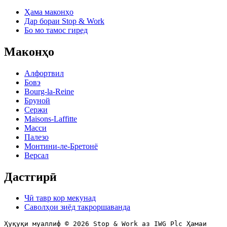
Ҳама маконҳо
Дар бораи Stop & Work
Бо мо тамос гиред
Маконҳо
Алфортвил
Бовэ
Bourg-la-Reine
Бруной
Сержи
Maisons-Laffitte
Масси
Палезо
Монтини-ле-Бретонё
Версал
Дастгирӣ
Чӣ тавр кор мекунад
Саволҳои зиёд такроршаванда
Ҳуқуқи муаллиф © 2026 Stop & Work аз IWG Plc Ҳамаи