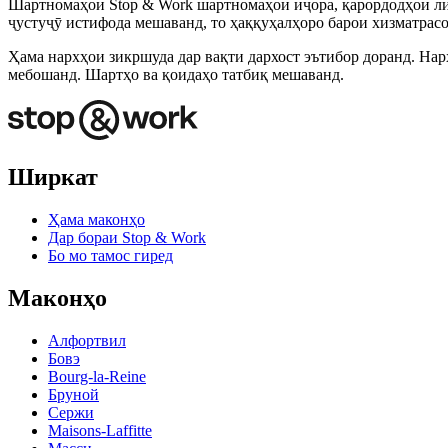
Шартномаҳои Stop & Work шартномаҳои иҷора, қарордодҳои лизинг
ҷустуҷӯ истифода мешаванд, то ҳаққуҳалҳоро барои хизматрас
Ҳама нархҳои зикршуда дар вақти дархост эътибор доранд. Нар
мебошанд. Шартҳо ва қоидаҳо татбиқ мешаванд.
Ширкат
Ҳама маконҳо
Дар бораи Stop & Work
Бо мо тамос гиред
Маконҳо
Алфортвил
Бовэ
Bourg-la-Reine
Бруной
Сержи
Maisons-Laffitte