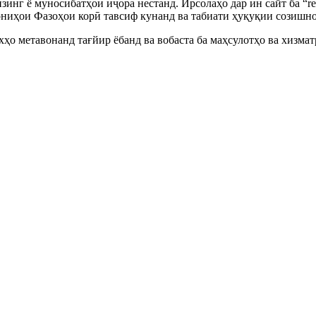
 ё муносибатҳои иҷора нестанд. Ирсолаҳо дар ин сайт ба “rent”,
ониҳои Фазоҳои корӣ тавсиф кунанд ва табиати ҳуқуқии созишно
хҳо метавонанд тағйир ёбанд ва вобаста ба маҳсулотҳо ва хизмат