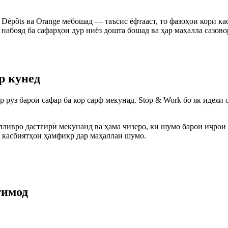
 Dépôts ва Orange мебошад — таъсис ёфтааст, то фазоҳои кори к
ат набояд ба сафарҳои дур ниёз дошта бошад ва ҳар маҳалла сазо
р кунед
р рӯз барои сафар ба кор сарф мекунад. Stop & Work бо як идеяи 
ливро дастгирӣ мекунанд ва ҳама чизеро, ки шумо барои иҷрои
и касбиятҳои ҳамфикр дар маҳаллаи шумо.
тимод