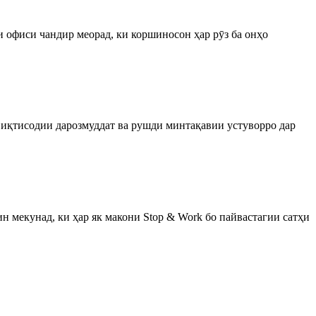
 офиси чандир меорад, ки коршиносон ҳар рӯз ба онҳо
и иқтисодии дарозмуддат ва рушди минтақавии устуворро дар
 мекунад, ки ҳар як макони Stop & Work бо пайвастагии сатҳи