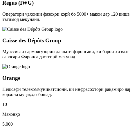
Regus (IWG)
Оператори ҷаҳонии фазоҳои корӣ бо 5000+ макон дар 120 кишв
эътимод мекунанд.
Caisse des Dépôts Group
Муассисаи сармоягузории давлатӣ фаронсавӣ, ки барои хизмат 
саросари Фаронса дастгирӣ мекунад.
Orange
Пешсафи телекоммуникатсионӣ, ки инфрасохтори рақамиро дар с
корхона муҷаҳҳаз бошад.
10
Маконҳо
5,000+