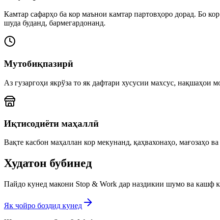
Камтар сафарҳо ба кор маънои камтар партовҳоро дорад. Бо кор
шуда буданд, бармегардонанд.
Мутобиқпазирӣ
Аз гузаргоҳи якрўза то як дафтари хусусии махсус, нақшаҳои 
Иқтисодиёти маҳаллӣ
Вақте касбон маҳаллан кор мекунанд, қаҳвахонаҳо, мағозаҳо 
Худатон бубинед
Пайдо кунед макони Stop & Work дар наздикии шумо ва кашф к
Як ҷойро боздид кунед