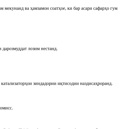
ам мекунанд ва ҳамзамон соатҳое, ки бар асари сафарҳо гум
и дарозмуддат лозим нестанд.
k катализаторҳои зиндадории иқтисодии наздисаҳроранд.
ромисс.