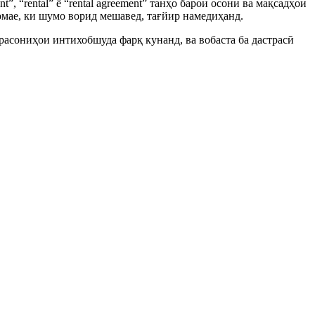
 “rental” ё “rental agreement” танҳо барои осонӣ ва мақсадҳои
мае, ки шумо ворид мешавед, тағйир намедиҳанд.
расониҳои интихобшуда фарқ кунанд, ва вобаста ба дастрасӣ