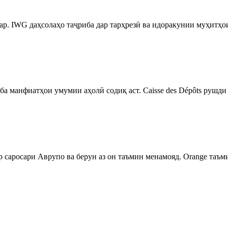
ар. IWG даҳсолаҳо таҷриба дар тарҳрезӣ ва идоракунии муҳитҳои
ба манфиатҳои умумии аҳолӣ содиқ аст. Caisse des Dépôts рушд
аросари Аврупо ва берун аз он таъмин менамояд. Orange таъмин