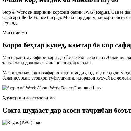
Stop & Work як шарикии корхонӣ байни IWG (Regus), Caisse des
саросари Île-de-France биёрад. Мо бовар дорем, ки кори босиф
кунанд.
Миссияи мо
Корро беҳтар кунед, камтар ба кор сафа
Миёнарави мусофири корӣ дар Île-de-France беш аз 70 дақиқа да
танҳо чанд дақиқа аз хона пешниҳод кардан.
Маконҳои мо вақти сафарро коҳиш медиҳанд, иқтисодҳои маҳал
баландсуръат, утоқҳои гуфтушунид, идораҳои хусусӣ ва ҷомеа
Ҳамкорони асосгузори мо
Сохта шудааст дар асоси таҷрибаи боэъ