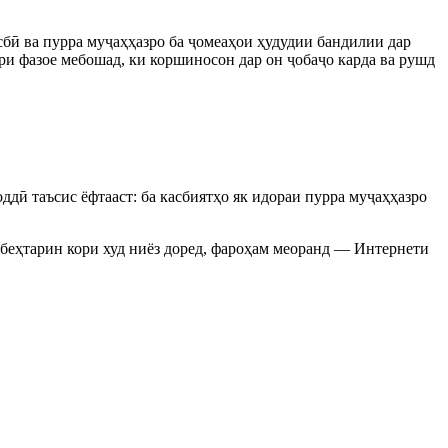
асбӣ ва пурра муҷаҳҳазро ба ҷомеаҳои ҳудудии бандилии дар
вори фазое мебошад, ки коршиносон дар он ҷобаҷо карда ва рушд
оддӣ таъсис ёфтааст: ба касбиятҳо як идораи пурра муҷаҳҳазро
 беҳтарин кори худ ниёз доред, фароҳам меоранд — Интернети