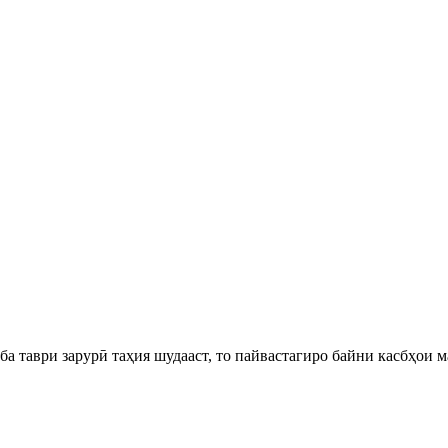
а таври зарурӣ таҳия шудааст, то пайвастагиро байни касбҳои м