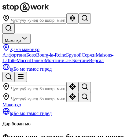
Маконҳо
Ҳама маконҳо
Алфортвил
Бовэ
Bourg-la-Reine
Бруной
Сержи
Maisons-
Laffitte
Масси
Палезо
Монтини-ле-Бретонё
Версал
tg
Бо мо тамос гиред
Маконҳо
tg
Бо мо тамос гиред
Дар бораи мо
Фазои кор, наздик ба манзили шумо