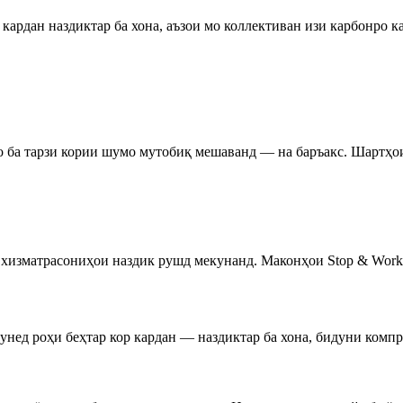
 кардан наздиктар ба хона, аъзои мо коллективан изи карбонро к
мо ба тарзи кории шумо мутобиқ мешаванд — на баръакс. Шартҳо
ва хизматрасониҳои наздик рушд мекунанд. Маконҳои Stop & Wor
унед роҳи беҳтар кор кардан — наздиктар ба хона, бидуни комп