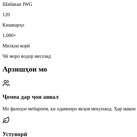
Шабакаи IWG
120
Кишварҳо
1,000+
Мизҳои корӣ
Чӣ моро водор месозад
Арзишҳои мо
Ҷомеа дар ҷои аввал
Мо фазоҳое мебароем, ки одамонро якҷоя мекунанд. Ҳар макон б
Устуворӣ