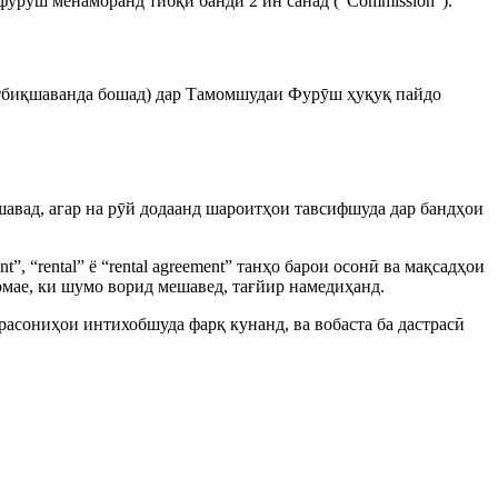
фурӯш менаморанд тибқи банди 2 ин санад (“Commission”).
татбиқшаванда бошад) дар Тамомшудаи Фурӯш ҳуқуқ пайдо
авад, агар на рӯй додаанд шароитҳои тавсифшуда дар бандҳои
 “rental” ё “rental agreement” танҳо барои осонӣ ва мақсадҳои
мае, ки шумо ворид мешавед, тағйир намедиҳанд.
расониҳои интихобшуда фарқ кунанд, ва вобаста ба дастрасӣ