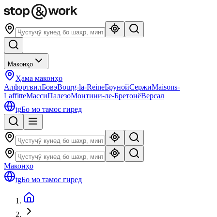
Маконҳо
Ҳама маконҳо
Алфортвил
Бовэ
Bourg-la-Reine
Бруной
Сержи
Maisons-
Laffitte
Масси
Палезо
Монтини-ле-Бретонё
Версал
tg
Бо мо тамос гиред
Маконҳо
tg
Бо мо тамос гиред