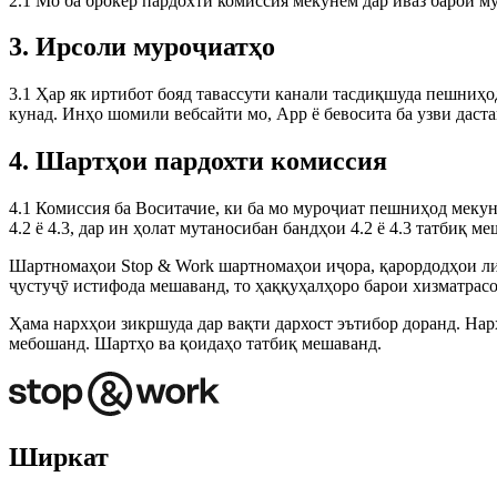
2.1 Мо ба брокер пардохти комиссия мекунем дар иваз барои 
3. Ирсоли муроҷиатҳо
3.1 Ҳар як иртибот бояд тавассути канали тасдиқшуда пешниҳ
кунад. Инҳо шомили вебсайти мо, App ё бевосита ба узви даст
4. Шартҳои пардохти комиссия
4.1 Комиссия ба Воситачие, ки ба мо муроҷиат пешниҳод меку
4.2 ё 4.3, дар ин ҳолат мутаносибан бандҳои 4.2 ё 4.3 татбиқ м
Шартномаҳои Stop & Work шартномаҳои иҷора, қарордодҳои лизинг
ҷустуҷӯ истифода мешаванд, то ҳаққуҳалҳоро барои хизматрас
Ҳама нархҳои зикршуда дар вақти дархост эътибор доранд. Нар
мебошанд. Шартҳо ва қоидаҳо татбиқ мешаванд.
Ширкат