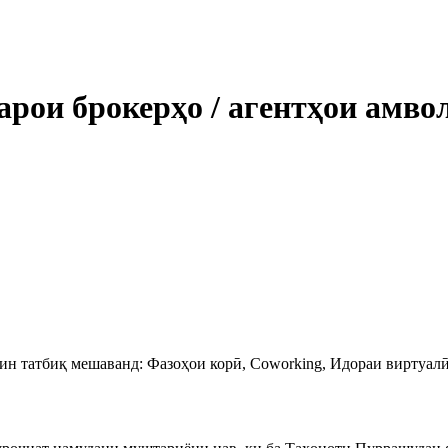
арои брокерҳо / агентҳои амв
ин татбиқ мешаванд: Фазоҳои корӣ, Coworking, Идораи виртуалӣ