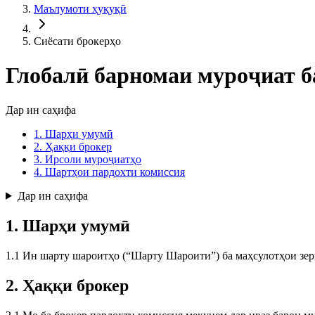
Маълумоти ҳуқуқӣ
Сиёсати брокерҳо
Глобалӣ барномаи муроҷиат б
Дар ин саҳифа
1. Шарҳи умумӣ
2. Ҳаққи брокер
3. Ирсоли муроҷиатҳо
4. Шартҳои пардохти комиссия
Дар ин саҳифа
1. Шарҳи умумӣ
1.1 Ин шарту шароитҳо (“Шарту Шароити”) ба маҳсулотҳои зер
2. Ҳаққи брокер