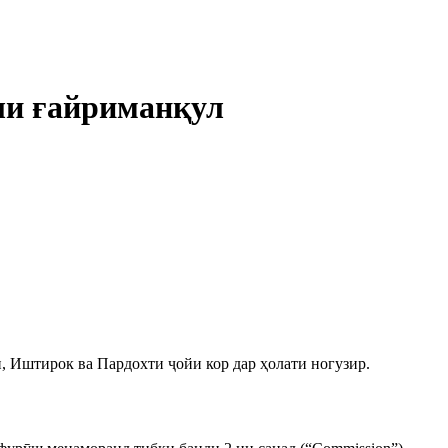
оли ғайриманқул
, Иштирок ва Пардохти ҷойи кор дар ҳолати ногузир.