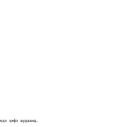
қҳо ҳифз шудаанд.