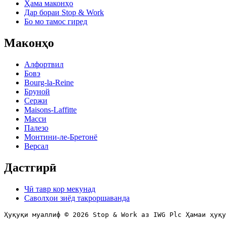
Ҳама маконҳо
Дар бораи Stop & Work
Бо мо тамос гиред
Маконҳо
Алфортвил
Бовэ
Bourg-la-Reine
Бруной
Сержи
Maisons-Laffitte
Масси
Палезо
Монтини-ле-Бретонё
Версал
Дастгирӣ
Чӣ тавр кор мекунад
Саволҳои зиёд такроршаванда
Ҳуқуқи муаллиф © 2026 Stop & Work аз IWG Plc Ҳамаи ҳуқу