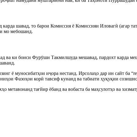
муроҷиат намудани муштариёни нав, ки ба Таҳоноти Пуррашудаи 
од карда шавад, то барои Комиссия ё Комиссияи Иловагӣ (агар 
аи мо мебошанд.
над ва ки боиси Фурӯши Такмилшуда мешавад, пардохт карда меш
ешаванд.
 ё муносибатҳои иҷора нестанд. Ирсолаҳо дар ин сайт ба “rent”,
ониҳои Фазоҳои корӣ тавсиф кунанд ва табиати ҳуқуқии созишно
хҳо метавонанд тағйир ёбанд ва вобаста ба маҳсулотҳо ва хизмат