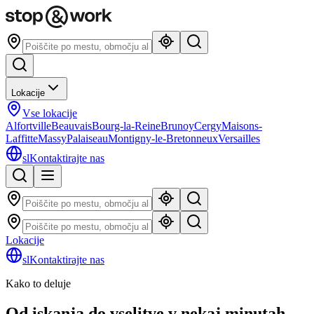
Lokacije
Vse lokacije
Alfortville
Beauvais
Bourg-la-Reine
Brunoy
Cergy
Maisons-
Laffitte
Massy
Palaiseau
Montigny-le-Bretonneux
Versailles
sl
Kontaktirajte nas
Lokacije
sl
Kontaktirajte nas
Kako to deluje
Od iskanja do vselitve v nekaj minutah