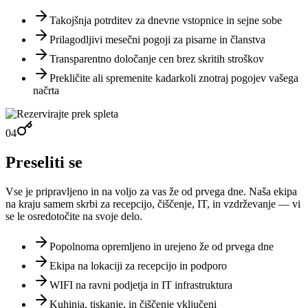
Takojšnja potrditev za dnevne vstopnice in sejne sobe
Prilagodljivi mesečni pogoji za pisarne in članstva
Transparentno določanje cen brez skritih stroškov
Prekličite ali spremenite kadarkoli znotraj pogojev vašega
načrta
04
Preseliti se
Vse je pripravljeno in na voljo za vas že od prvega dne. Naša ekipa
na kraju samem skrbi za recepcijo, čiščenje, IT, in vzdrževanje — vi
se le osredotočite na svoje delo.
Popolnoma opremljeno in urejeno že od prvega dne
Ekipa na lokaciji za recepcijo in podporo
WIFI na ravni podjetja in IT infrastruktura
Kuhinja, tiskanje, in čiščenje vključeni