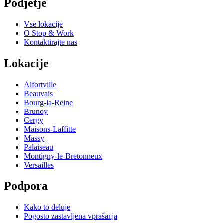
Podjetje
Vse lokacije
O Stop & Work
Kontaktirajte nas
Lokacije
Alfortville
Beauvais
Bourg-la-Reine
Brunoy
Cergy
Maisons-Laffitte
Massy
Palaiseau
Montigny-le-Bretonneux
Versailles
Podpora
Kako to deluje
Pogosto zastavljena vprašanja