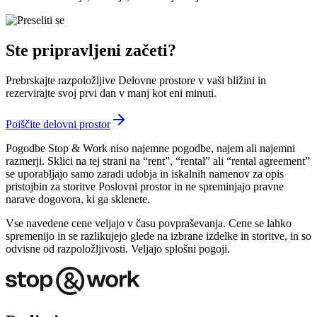
Ste pripravljeni začeti?
Prebrskajte razpoložljive Delovne prostore v vaši bližini in
rezervirajte svoj prvi dan v manj kot eni minuti.
Poiščite delovni prostor
Pogodbe Stop & Work niso najemne pogodbe, najem ali najemni
razmerji. Sklici na tej strani na “rent”, “rental” ali “rental agreement”
se uporabljajo samo zaradi udobja in iskalnih namenov za opis
pristojbin za storitve Poslovni prostor in ne spreminjajo pravne
narave dogovora, ki ga sklenete.
Vse navedene cene veljajo v času povpraševanja. Cene se lahko
spremenijo in se razlikujejo glede na izbrane izdelke in storitve, in so
odvisne od razpoložljivosti. Veljajo splošni pogoji.