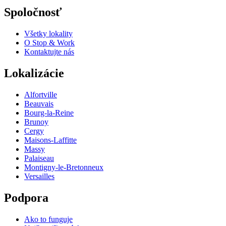
Spoločnosť
Všetky lokality
O Stop & Work
Kontaktujte nás
Lokalizácie
Alfortville
Beauvais
Bourg-la-Reine
Brunoy
Cergy
Maisons-Laffitte
Massy
Palaiseau
Montigny-le-Bretonneux
Versailles
Podpora
Ako to funguje