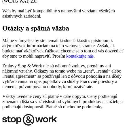
(WCAG WAI) 2.0.
Web by mal byť kompatibilný s najnovšími verziami všetkých
asistívnych zariadení.
Otázky a spätná väzba
Máme v úmysle aby ste nemali žiadne ťažkosti s prístupom k
akýmkoľvek informáciám na tejto webovej stránke. Avšak, ak
budete mať akékoľvek ťažkosti chceme sa o tom od vás dozvedieť
aby sme to mohli napraviť. Prosím
kontaktujte nás
.
Zmluvy Stop & Work nie sú nájomné zmluvy, prenájmy ani
nájomné vzťahy. Odkazy na tomto webe na „rent“, „rental“ alebo
„rental agreement“ sa používajú len z dôvodu pohodlia a na účely
vyhľadávania na opis poplatkov za služby Pracovné priestory a
nemenia právnu povahu dohody, ktorú uzatvárate.
Všetky uvedené ceny sú platné v čase dopytu. Ceny podliehajú
zmenám a líšia sa v závislosti od vybraných produktov a služieb, a
podliehajú dostupnosti. Platné sú obchodné podmienky.