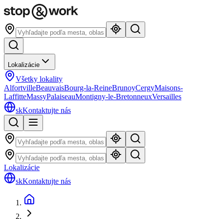
Lokalizácie
Všetky lokality
Alfortville
Beauvais
Bourg-la-Reine
Brunoy
Cergy
Maisons-
Laffitte
Massy
Palaiseau
Montigny-le-Bretonneux
Versailles
sk
Kontaktujte nás
Lokalizácie
sk
Kontaktujte nás