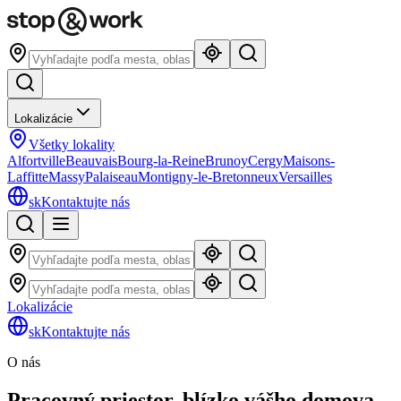
Lokalizácie
Všetky lokality
Alfortville
Beauvais
Bourg-la-Reine
Brunoy
Cergy
Maisons-
Laffitte
Massy
Palaiseau
Montigny-le-Bretonneux
Versailles
sk
Kontaktujte nás
Lokalizácie
sk
Kontaktujte nás
O nás
Pracovný priestor, blízko vášho domova