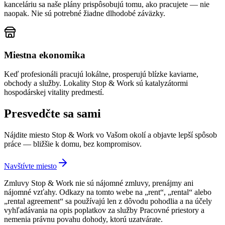
kanceláriu sa naše plány prispôsobujú tomu, ako pracujete — nie
naopak. Nie sú potrebné žiadne dlhodobé záväzky.
Miestna ekonomika
Keď profesionáli pracujú lokálne, prosperujú blízke kaviarne,
obchody a služby. Lokality Stop & Work sú katalyzátormi
hospodárskej vitality predmestí.
Presvedčte sa sami
Nájdite miesto Stop & Work vo Vašom okolí a objavte lepší spôsob
práce — bližšie k domu, bez kompromisov.
Navštívte miesto
Zmluvy Stop & Work nie sú nájomné zmluvy, prenájmy ani
nájomné vzťahy. Odkazy na tomto webe na „rent“, „rental“ alebo
„rental agreement“ sa používajú len z dôvodu pohodlia a na účely
vyhľadávania na opis poplatkov za služby Pracovné priestory a
nemenia právnu povahu dohody, ktorú uzatvárate.