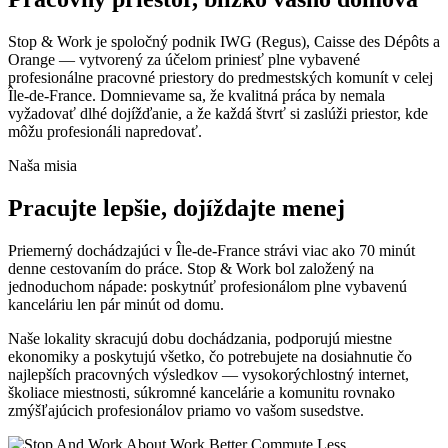
Stop & Work je spoločný podnik IWG (Regus), Caisse des Dépôts a
Orange — vytvorený za účelom priniesť plne vybavené
profesionálne pracovné priestory do predmestských komunít v celej
Île-de-France. Domnievame sa, že kvalitná práca by nemala
vyžadovať dlhé dojížďanie, a že každá štvrť si zaslúži priestor, kde
môžu profesionáli napredovať.
Naša misia
Pracujte lepšie, dojíždajte menej
Priemerný dochádzajúci v Île-de-France strávi viac ako 70 minút
denne cestovaním do práce. Stop & Work bol založený na
jednoduchom nápade: poskytnúť profesionálom plne vybavenú
kanceláriu len pár minút od domu.
Naše lokality skracujú dobu dochádzania, podporujú miestne
ekonomiky a poskytujú všetko, čo potrebujete na dosiahnutie čo
najlepších pracovných výsledkov — vysokorýchlostný internet,
školiace miestnosti, súkromné kancelárie a komunitu rovnako
zmýšľajúcich profesionálov priamo vo vašom susedstve.