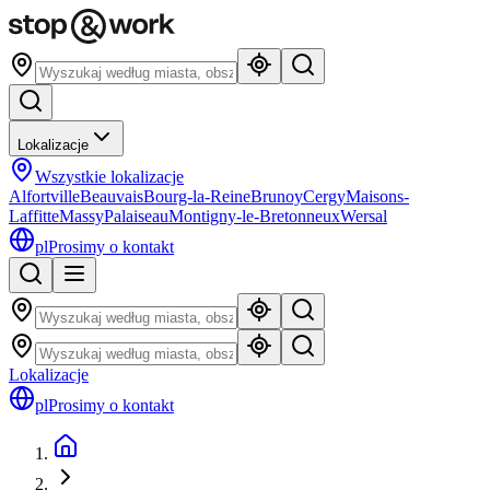
Lokalizacje
Wszystkie lokalizacje
Alfortville
Beauvais
Bourg-la-Reine
Brunoy
Cergy
Maisons-
Laffitte
Massy
Palaiseau
Montigny-le-Bretonneux
Wersal
pl
Prosimy o kontakt
Lokalizacje
pl
Prosimy o kontakt