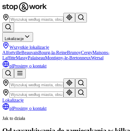
Lokalizacje
Wszystkie lokalizacje
Alfortville
Beauvais
Bourg-la-Reine
Brunoy
Cergy
Maisons-
Laffitte
Massy
Palaiseau
Montigny-le-Bretonneux
Wersal
pl
Prosimy o kontakt
Lokalizacje
pl
Prosimy o kontakt
Jak to działa
Od wyszukiwania do zamieszkania w kilka