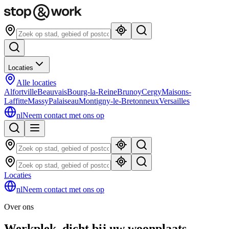
Locaties
Alle locaties
Alfortville
Beauvais
Bourg-la-Reine
Brunoy
Cergy
Maisons-
Laffitte
Massy
Palaiseau
Montigny-le-Bretonneux
Versailles
nl
Neem contact met ons op
Locaties
nl
Neem contact met ons op
Over ons
Werkplek, dicht bij uw woonplaats