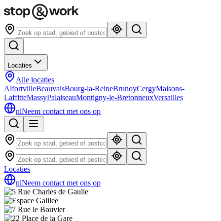
Locaties
Alle locaties
Alfortville
Beauvais
Bourg-la-Reine
Brunoy
Cergy
Maisons-
Laffitte
Massy
Palaiseau
Montigny-le-Bretonneux
Versailles
nl
Neem contact met ons op
Locaties
nl
Neem contact met ons op