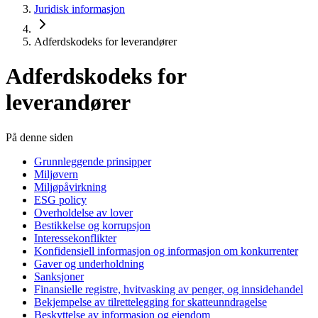
Juridisk informasjon
Adferdskodeks for leverandører
Adferdskodeks for
leverandører
På denne siden
Grunnleggende prinsipper
Miljøvern
Miljøpåvirkning
ESG policy
Overholdelse av lover
Bestikkelse og korrupsjon
Interessekonflikter
Konfidensiell informasjon og informasjon om konkurrenter
Gaver og underholdning
Sanksjoner
Finansielle registre, hvitvasking av penger, og innsidehandel
Bekjempelse av tilrettelegging for skatteunndragelse
Beskyttelse av informasjon og eiendom