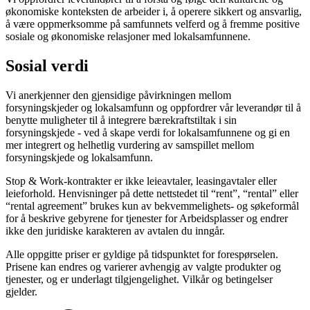
økonomiske konteksten de arbeider i, å operere sikkert og ansvarlig,
å være oppmerksomme på samfunnets velferd og å fremme positive
sosiale og økonomiske relasjoner med lokalsamfunnene.
Sosial verdi
Vi anerkjenner den gjensidige påvirkningen mellom
forsyningskjeder og lokalsamfunn og oppfordrer vår leverandør til å
benytte muligheter til å integrere bærekraftstiltak i sin
forsyningskjede - ved å skape verdi for lokalsamfunnene og gi en
mer integrert og helhetlig vurdering av samspillet mellom
forsyningskjede og lokalsamfunn.
Stop & Work‑kontrakter er ikke leieavtaler, leasingavtaler eller
leieforhold. Henvisninger på dette nettstedet til “rent”, “rental” eller
“rental agreement” brukes kun av bekvemmelighets‑ og søkeformål
for å beskrive gebyrene for tjenester for Arbeidsplasser og endrer
ikke den juridiske karakteren av avtalen du inngår.
Alle oppgitte priser er gyldige på tidspunktet for forespørselen.
Prisene kan endres og varierer avhengig av valgte produkter og
tjenester, og er underlagt tilgjengelighet. Vilkår og betingelser
gjelder.