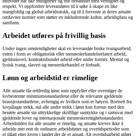
individer har like muligheter og blir behandlet med verdighet og
respekt. Vi oppfordrer leverandører til å søke å skape en like
mangfoldig og global arbeidsstokk, og til å forvente at deres ansatte
omfavner normer som støtter en inkluderende kultur, arbeidsplass og
samfunn.
Arbeidet utføres på frivillig basis
Under ingen omstendigheter skal en leverandør bruke tvangsarbeid,
enten i form av obligatorisk eller menneskehandelsrelatert arbeid,
gjeldsslaveri, kontraktsbundet arbeid eller andre former. Mental og
fysisk tvang, slaveri og menneskehandel er forbudt.
Lønn og arbeidstid er rimelige
Alle ansatte får rettferdig lønn som oppfyller eller overstiger de
lovbestemte minimumsstandardene eller de relevante gjeldende
bransjestandardene, avhengig av hvilken som er høyest. Bortsett fra
lovpålagte trekk, må alle andre trekk i lønn kun foretas med den
berørte ansatte sin uttrykkelige skriftlige samtykke og i samsvar med
gjeldende lover og internasjonale menneskerettighetsstandarder.
Arbeidstiden for alle ansatte er rimelig, og ansatte kreves ikke å
arbeide mer enn de ordinære arbeidstimer og overtidsperioder som
er tillatt etter loven i landet der de er ansatt. Alt overtidsarbeid utført