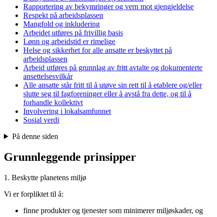
Rapportering av bekymringer og vern mot gjengjeldelse
Respekt på arbeidsplassen
Mangfold og inkludering
Arbeidet utføres på frivillig basis
Lønn og arbeidstid er rimelige
Helse og sikkerhet for alle ansatte er beskyttet på
arbeidsplassen
Arbeid utføres på grunnlag av fritt avtalte og dokumenterte
ansettelsesvilkår
Alle ansatte står fritt til å utøve sin rett til å etablere og/eller
slutte seg til fagforeninger eller å avstå fra dette, og til å
forhandle kollektivt
Involvering i lokalsamfunnet
Sosial verdi
På denne siden
Grunnleggende prinsipper
1. Beskytte planetens miljø
Vi er forpliktet til å:
finne produkter og tjenester som minimerer miljøskader, og