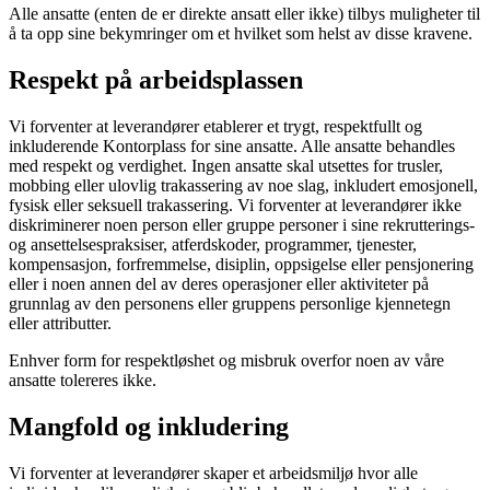
Alle ansatte (enten de er direkte ansatt eller ikke) tilbys muligheter til
å ta opp sine bekymringer om et hvilket som helst av disse kravene.
Respekt på arbeidsplassen
Vi forventer at leverandører etablerer et trygt, respektfullt og
inkluderende Kontorplass for sine ansatte. Alle ansatte behandles
med respekt og verdighet. Ingen ansatte skal utsettes for trusler,
mobbing eller ulovlig trakassering av noe slag, inkludert emosjonell,
fysisk eller seksuell trakassering. Vi forventer at leverandører ikke
diskriminerer noen person eller gruppe personer i sine rekrutterings-
og ansettelsespraksiser, atferdskoder, programmer, tjenester,
kompensasjon, forfremmelse, disiplin, oppsigelse eller pensjonering
eller i noen annen del av deres operasjoner eller aktiviteter på
grunnlag av den personens eller gruppens personlige kjennetegn
eller attributter.
Enhver form for respektløshet og misbruk overfor noen av våre
ansatte tolereres ikke.
Mangfold og inkludering
Vi forventer at leverandører skaper et arbeidsmiljø hvor alle