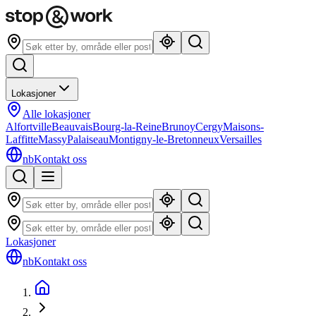
Lokasjoner
Alle lokasjoner
Alfortville
Beauvais
Bourg-la-Reine
Brunoy
Cergy
Maisons-
Laffitte
Massy
Palaiseau
Montigny-le-Bretonneux
Versailles
nb
Kontakt oss
Lokasjoner
nb
Kontakt oss