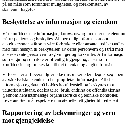
på en måte som forhindrer muligheten, og forekomsten, av
skatteunndragelse.
Beskyttelse av informasjon og eiendom
Vår konfidensielle informasjon, know‑how og immaterielle eiendom
må respekteres og beskyttes. All personlig informasjon om
enkeltpersoner, slik som våre forbrukere eller ansatte, må behandles
med fullt hensyn til beskyttelsen av deres personvern og i tråd med
alle relevante personvernlovgivninger og forskrifter. All informasjon
som vi gir og som ikke er offentlig tilgjengelig, anses som
konfidensiell og brukes kun til det tiltenkte og angitte formålet.
Vi forventer at Leverandører ikke misbruker eller tilegner seg noen
av våre fysiske eiendeler eller proprietær informasjon. All slik
informasjon og data må holdes konfidensiell og beskyttes mot
uautorisert tilgang, ødeleggelse, bruk, endring og offentliggjøring
gjennom hensiktsmessige organisatoriske og tekniske kontroller.
Leverandører må respektere immaterielle rettigheter til tredjepart.
Rapportering av bekymringer og vern
mot gjengjeldelse