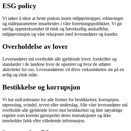
ESG policy
Vi søker å sikre at beste praksis innen miljøprinsipper, erklæringer
og måleparametere innarbeides i våre forretningspolitikker. Vi gir
særlig oppmerksomhet til etisk og bærekraftig anskaffelse,
miljøprestasjon og våre relasjoner med leverandører og kunder.
Overholdelse av lover
Leverandører må overholde alle gjeldende lover, forskrifter og
standarder i de landene hvor de opererer og hvor de utfører
aktiviteter for oss. Leverandørene vil drive virksomheten sin på en
ærlig og etisk måte.
Bestikkelse og korrupsjon
Vi har null-toleranse for alle former for bestikkelser, korrupsjon,
utpressing, svindel, tyveri eller underslag. Alle våre leverandører må
overholde alle gjeldende lover mot bestikkelser og føre nøyaktige
registre som korrekt gjenspeiler deres transaksjoner og ikke
inneholder falsk eller villedende informasjon.