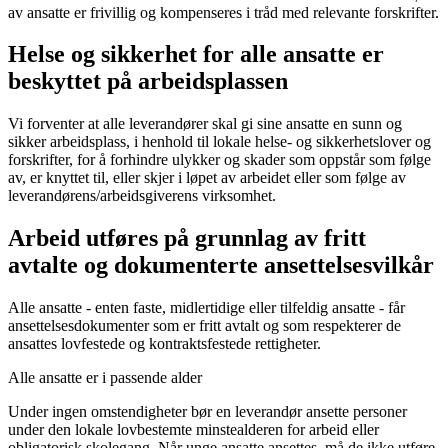
av ansatte er frivillig og kompenseres i tråd med relevante forskrifter.
Helse og sikkerhet for alle ansatte er
beskyttet på arbeidsplassen
Vi forventer at alle leverandører skal gi sine ansatte en sunn og
sikker arbeidsplass, i henhold til lokale helse- og sikkerhetslover og
forskrifter, for å forhindre ulykker og skader som oppstår som følge
av, er knyttet til, eller skjer i løpet av arbeidet eller som følge av
leverandørens/arbeidsgiverens virksomhet.
Arbeid utføres på grunnlag av fritt
avtalte og dokumenterte ansettelsesvilkår
Alle ansatte - enten faste, midlertidige eller tilfeldig ansatte - får
ansettelsesdokumenter som er fritt avtalt og som respekterer de
ansattes lovfestede og kontraktsfestede rettigheter.
Alle ansatte er i passende alder
Under ingen omstendigheter bør en leverandør ansette personer
under den lokale lovbestemte minstealderen for arbeid eller
obligatorisk skolegang. Når unge ansatte ansettes, må de ikke utføre