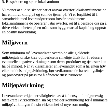
5. Respektere og støtte lokalsamfunn
Vi mener at alle selskaper har et ansvar overfor lokalsamfunnene de
har en innvirkning på og som de tjener på. Vi er forpliktet til å
samarbeide med leverandører som forstår problemene
lokalsamfunnene de opererer i står overfor, og til å bestrebe oss på å
drive virksomheten på en måte som bygger sosial kapital og oppnår
en positiv innvirkning.
Miljøvern
Som minimum må leverandører overholde alle gjeldende
miljøregulatoriske krav og iverksette rimelige tiltak for å redusere
eventuelle negative virkninger som deres produkter og tjenester kan
ha på miljøet. Når vi klassifiserer en leverandør som å ha enten høy
eller middels miljøpåvirkning, bør vedkommende ha retningslinjer
og prosedyrer på plass for å håndtere disse risikoene.
Miljøpåvirkning
Leverandører erkjenner viktigheten av å ta hensyn til miljømessig
bærekraft i virksomheten sin og arbeider kontinuerlig for å minimere
miljøpåvirkningen fra sin virksomhet så mye som mulig.