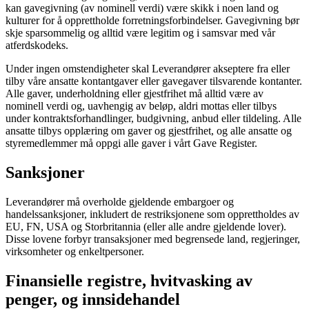
kan gavegivning (av nominell verdi) være skikk i noen land og
kulturer for å opprettholde forretningsforbindelser. Gavegivning bør
skje sparsommelig og alltid være legitim og i samsvar med vår
atferdskodeks.
Under ingen omstendigheter skal Leverandører akseptere fra eller
tilby våre ansatte kontantgaver eller gavegaver tilsvarende kontanter.
Alle gaver, underholdning eller gjestfrihet må alltid være av
nominell verdi og, uavhengig av beløp, aldri mottas eller tilbys
under kontraktsforhandlinger, budgivning, anbud eller tildeling. Alle
ansatte tilbys opplæring om gaver og gjestfrihet, og alle ansatte og
styremedlemmer må oppgi alle gaver i vårt Gave Register.
Sanksjoner
Leverandører må overholde gjeldende embargoer og
handelssanksjoner, inkludert de restriksjonene som opprettholdes av
EU, FN, USA og Storbritannia (eller alle andre gjeldende lover).
Disse lovene forbyr transaksjoner med begrensede land, regjeringer,
virksomheter og enkeltpersoner.
Finansielle registre, hvitvasking av
penger, og innsidehandel