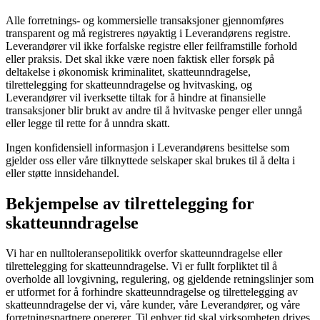
Alle forretnings- og kommersielle transaksjoner gjennomføres
transparent og må registreres nøyaktig i Leverandørens registre.
Leverandører vil ikke forfalske registre eller feilframstille forhold
eller praksis. Det skal ikke være noen faktisk eller forsøk på
deltakelse i økonomisk kriminalitet, skatteunndragelse,
tilrettelegging for skatteunndragelse og hvitvasking, og
Leverandører vil iverksette tiltak for å hindre at finansielle
transaksjoner blir brukt av andre til å hvitvaske penger eller unngå
eller legge til rette for å unndra skatt.
Ingen konfidensiell informasjon i Leverandørens besittelse som
gjelder oss eller våre tilknyttede selskaper skal brukes til å delta i
eller støtte innsidehandel.
Bekjempelse av tilrettelegging for
skatteunndragelse
Vi har en nulltoleransepolitikk overfor skatteunndragelse eller
tilrettelegging for skatteunndragelse. Vi er fullt forpliktet til å
overholde all lovgivning, regulering, og gjeldende retningslinjer som
er utformet for å forhindre skatteunndragelse og tilrettelegging av
skatteunndragelse der vi, våre kunder, våre Leverandører, og våre
forretningspartnere opererer. Til enhver tid skal virksomheten drives