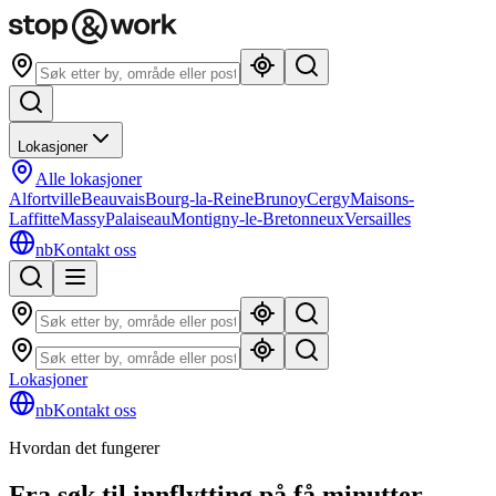
Lokasjoner
Alle lokasjoner
Alfortville
Beauvais
Bourg-la-Reine
Brunoy
Cergy
Maisons-
Laffitte
Massy
Palaiseau
Montigny-le-Bretonneux
Versailles
nb
Kontakt oss
Lokasjoner
nb
Kontakt oss
Hvordan det fungerer
Fra søk til innflytting på få minutter