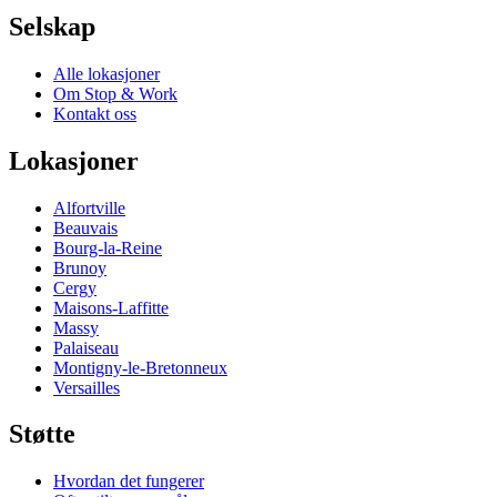
Selskap
Alle lokasjoner
Om Stop & Work
Kontakt oss
Lokasjoner
Alfortville
Beauvais
Bourg-la-Reine
Brunoy
Cergy
Maisons-Laffitte
Massy
Palaiseau
Montigny-le-Bretonneux
Versailles
Støtte
Hvordan det fungerer