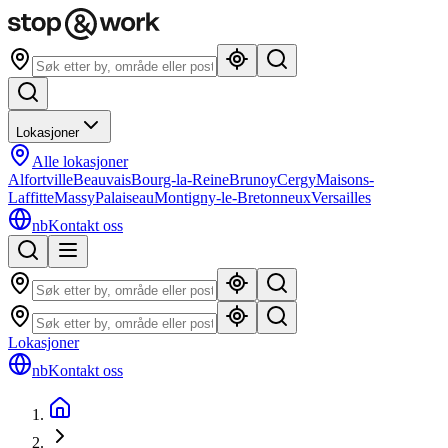
Lokasjoner
Alle lokasjoner
Alfortville
Beauvais
Bourg-la-Reine
Brunoy
Cergy
Maisons-
Laffitte
Massy
Palaiseau
Montigny-le-Bretonneux
Versailles
nb
Kontakt oss
Lokasjoner
nb
Kontakt oss