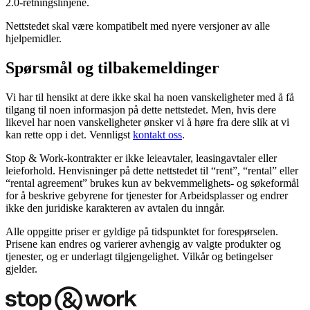
2.0-retningslinjene.
Nettstedet skal være kompatibelt med nyere versjoner av alle
hjelpemidler.
Spørsmål og tilbakemeldinger
Vi har til hensikt at dere ikke skal ha noen vanskeligheter med å få
tilgang til noen informasjon på dette nettstedet. Men, hvis dere
likevel har noen vanskeligheter ønsker vi å høre fra dere slik at vi
kan rette opp i det. Vennligst
kontakt oss
.
Stop & Work‑kontrakter er ikke leieavtaler, leasingavtaler eller
leieforhold. Henvisninger på dette nettstedet til “rent”, “rental” eller
“rental agreement” brukes kun av bekvemmelighets‑ og søkeformål
for å beskrive gebyrene for tjenester for Arbeidsplasser og endrer
ikke den juridiske karakteren av avtalen du inngår.
Alle oppgitte priser er gyldige på tidspunktet for forespørselen.
Prisene kan endres og varierer avhengig av valgte produkter og
tjenester, og er underlagt tilgjengelighet. Vilkår og betingelser
gjelder.