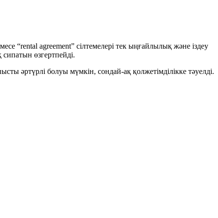
месе “rental agreement” сілтемелері тек ыңғайлылық және іздеу
 сипатын өзгертпейді.
ысты әртүрлі болуы мүмкін, сондай-ақ қолжетімділікке тәуелді.