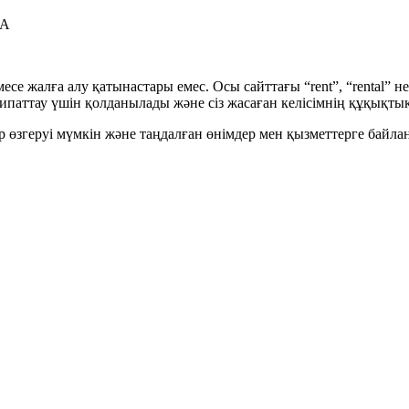
RA
есе жалға алу қатынастары емес. Осы сайттағы “rent”, “rental” не
аттау үшін қолданылады және сіз жасаған келісімнің құқықтық
ар өзгеруі мүмкін және таңдалған өнімдер мен қызметтерге байлан