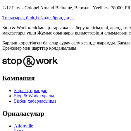
2-12 Parvis Colonel Arnaud Beltrame, Версаль, Yvelines, 78000, F
Толығырақ біліңіз
Турды брондаңыз
Stop & Work келісімшарттары жалға беру келісімдері, аренда нем
мақсаттары үшін Жұмыс орындары қызметтерінің алымдарын сип
Барлық көрсетілген бағалар сұрау салу кезінде жарамды. Бағал
Ережелер мен шарттар қолданылады.
Компания
Барлық орындар
Stop & Work туралы
Бізбен хабарласыңыз
Орналасулар
Alfortville