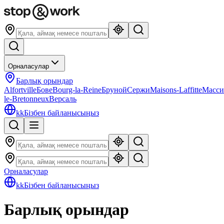
Орналасулар
Барлық орындар
Alfortville
Бове
Bourg-la-Reine
Бруной
Сержи
Maisons-Laffitte
Масси
le-Bretonneux
Версаль
kk
Бізбен байланысыңыз
Орналасулар
kk
Бізбен байланысыңыз
Барлық орындар