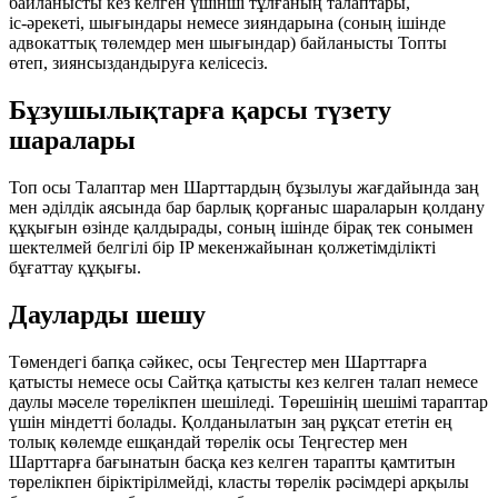
байланысты кез келген үшінші тұлғаның талаптары,
іс‑әрекеті, шығындары немесе зияндарына (соның ішінде
адвокаттық төлемдер мен шығындар) байланысты Топты
өтеп, зиянсыздандыруға келісесіз.
Бұзушылықтарға қарсы түзету
шаралары
Топ осы Талаптар мен Шарттардың бұзылуы жағдайында заң
мен әділдік аясында бар барлық қорғаныс шараларын қолдану
құқығын өзінде қалдырады, соның ішінде бірақ тек сонымен
шектелмей белгілі бір IP мекенжайынан қолжетімділікті
бұғаттау құқығы.
Дауларды шешу
Төмендегі бапқа сәйкес, осы Теңгестер мен Шарттарға
қатысты немесе осы Сайтқа қатысты кез келген талап немесе
даулы мәселе төрелікпен шешіледі. Төрешінің шешімі тараптар
үшін міндетті болады. Қолданылатын заң рұқсат ететін ең
толық көлемде ешқандай төрелік осы Теңгестер мен
Шарттарға бағынатын басқа кез келген тарапты қамтитын
төрелікпен біріктірілмейді, класты төрелік рәсімдері арқылы