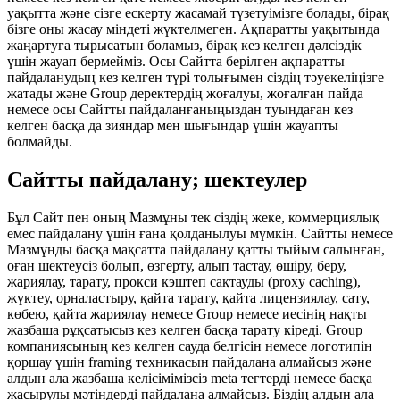
уақытта және сізге ескерту жасамай түзетуімізге болады, бірақ
бізге оны жасау міндеті жүктелмеген. Ақпаратты уақытында
жаңартуға тырысатын боламыз, бірақ кез келген дәлсіздік
үшін жауап бермейміз. Осы Сайтта берілген ақпаратты
пайдаланудың кез келген түрі толығымен сіздің тәуекеліңізге
жатады және Group деректердің жоғалуы, жоғалған пайда
немесе осы Сайтты пайдаланғаныңыздан туындаған кез
келген басқа да зияндар мен шығындар үшін жауапты
болмайды.
Сайтты пайдалану; шектеулер
Бұл Сайт пен оның Мазмұны тек сіздің жеке, коммерциялық
емес пайдалану үшін ғана қолданылуы мүмкін. Сайтты немесе
Мазмұнды басқа мақсатта пайдалану қатты тыйым салынған,
оған шектеусіз болып, өзгерту, алып тастау, өшіру, беру,
жариялау, тарату, прокси кэштеп сақтауды (proxy caching),
жүктеу, орналастыру, қайта тарату, қайта лицензиялау, сату,
көбею, қайта жариялау немесе Group немесе иесінің нақты
жазбаша рұқсатысыз кез келген басқа тарату кіреді. Group
компаниясының кез келген сауда белгісін немесе логотипін
қоршау үшін framing техникасын пайдалана алмайсыз және
алдын ала жазбаша келісімімізсіз meta тегтерді немесе басқа
жасырулы мәтіндерді пайдалана алмайсыз. Біздің алдын ала