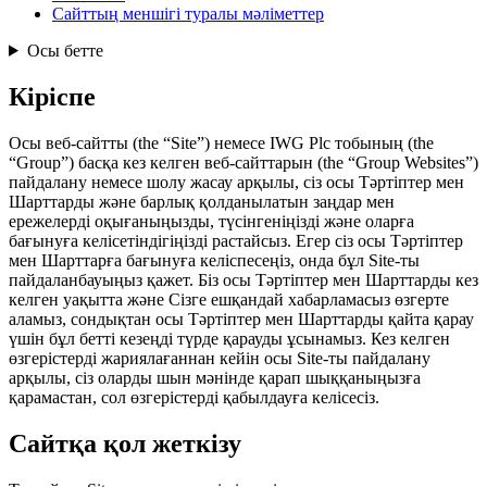
Сайттың меншігі туралы мәліметтер
Осы бетте
Кіріспе
Осы веб‑сайтты (the “Site”) немесе IWG Plc тобының (the
“Group”) басқа кез келген веб‑сайттарын (the “Group Websites”)
пайдалану немесе шолу жасау арқылы, сіз осы Тәртіптер мен
Шарттарды және барлық қолданылатын заңдар мен
ережелерді оқығаныңызды, түсінгеніңізді және оларға
бағынуға келісетіндігіңізді растайсыз. Егер сіз осы Тәртіптер
мен Шарттарға бағынуға келіспесеңіз, онда бұл Site‑ты
пайдаланбауыңыз қажет. Біз осы Тәртіптер мен Шарттарды кез
келген уақытта және Сізге ешқандай хабарламасыз өзгерте
аламыз, сондықтан осы Тәртіптер мен Шарттарды қайта қарау
үшін бұл бетті кезеңді түрде қарауды ұсынамыз. Кез келген
өзгерістерді жариялағаннан кейін осы Site‑ты пайдалану
арқылы, сіз оларды шын мәнінде қарап шыққаныңызға
қарамастан, сол өзгерістерді қабылдауға келісесіз.
Сайтқа қол жеткізу