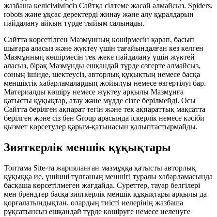
жазбаша келісімімізсіз Сайтқа сілтеме жасай алмайсыз. Spiders,
robots және ұқсас деректерді жинау және алу құралдарын
пайдалану айқын түрде тыйым салынады.
Сайтта көрсетілген Мазмұнның көшірмесін қарап, басып
шығара аласыз және жүктеу үшін тағайындалған кез келген
Мазмұнның көшірмесін тек жеке пайдалану үшін жүктей
аласыз, бірақ Мазмұнды ешқандай түрде өзгерте алмайсыз,
соның ішінде, шектеусіз, авторлық құқықтың немесе басқа
меншіктік хабарламалардың жойылуы немесе өзгертілуі бар.
Материалды көшіру немесе жүктеу арқылы Мазмұнға
қатысты құқықтар, атау және мүдде сізге берілмейді. Осы
Сайтта берілген ақпарат тегін және тек ақпараттық мақсатта
берілген және сіз бен Group арасында іскерлік немесе кәсіби
қызмет көрсетулер қарым-қатынасын қалыптастырмайды.
Зияткерлік меншік құқықтары
Топтама Site-та жарияланған мазмұққа қатысты авторлық
құқыққа ие, үшінші тұлғаның меншігі туралы хабарламасында
басқаша көрсетілмеген жағдайда. Суреттер, тауар белгілері
мен брендтер басқа зияткерлік меншік құқықтары арқылы да
қорғалатындықтан, олардың тиісті иелерінің жазбаша
рұқсатынсыз ешқандай түрде көшіруге немесе иеленуге