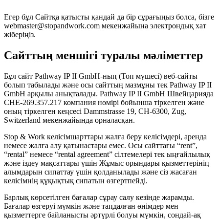
Егер бұл Сайтқа қатысты қандай да бір сұрағыңыз болса, бізге
webmaster@stopandwork.com мекенжайына электрондық хат
жіберіңіз.
Сайттың меншігі туралы мәліметтер
Бұл сайт Pathway IP II GmbH-ның (Топ мүшесі) веб-сайты
болып табылады және осы сайттың мазмұны тек Pathway IP II
GmbH арқылы анықталады. Pathway IP II GmbH Швейцарияда
CHE-269.357.217 компания нөмірі бойынша тіркелген және
оның тіркелген кеңсесі Dammstrasse 19, CH-6300, Zug,
Switzerland мекенжайында орналасқан.
Stop & Work келісімшарттары жалға беру келісімдері, аренда
немесе жалға алу қатынастары емес. Осы сайттағы “rent”,
“rental” немесе “rental agreement” сілтемелері тек ыңғайлылық
және іздеу мақсаттары үшін Жұмыс орындары қызметтерінің
алымдарын сипаттау үшін қолданылады және сіз жасаған
келісімнің құқықтық сипатын өзгертпейді.
Барлық көрсетілген бағалар сұрау салу кезінде жарамды.
Бағалар өзгеруі мүмкін және таңдалған өнімдер мен
қызметтерге байланысты әртүрлі болуы мүмкін, сондай-ақ