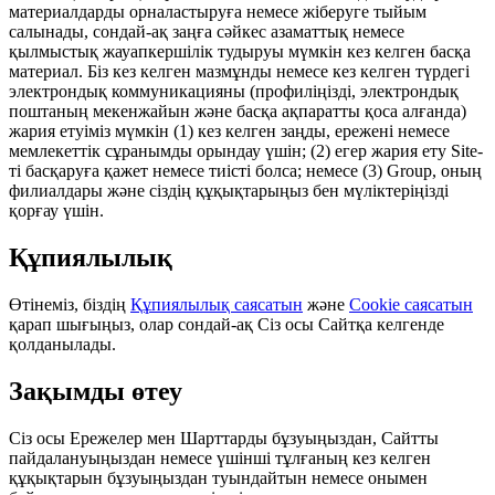
материалдарды орналастыруға немесе жіберуге тыйым
салынады, сондай‑ақ заңға сәйкес азаматтық немесе
қылмыстық жауапкершілік тудыруы мүмкін кез келген басқа
материал. Біз кез келген мазмұнды немесе кез келген түрдегі
электрондық коммуникацияны (профиліңізді, электрондық
поштаның мекенжайын және басқа ақпаратты қоса алғанда)
жария етуіміз мүмкін (1) кез келген заңды, ережені немесе
мемлекеттік сұранымды орындау үшін; (2) егер жария ету Site-
ті басқаруға қажет немесе тиісті болса; немесе (3) Group, оның
филиалдары және сіздің құқықтарыңыз бен мүліктеріңізді
қорғау үшін.
Құпиялылық
Өтінеміз, біздің
Құпиялылық саясатын
және
Cookie саясатын
қарап шығыңыз, олар сондай-ақ Сіз осы Сайтқа келгенде
қолданылады.
Зақымды өтеу
Сіз осы Ережелер мен Шарттарды бұзуыңыздан, Сайтты
пайдалануыңыздан немесе үшінші тұлғаның кез келген
құқықтарын бұзуыңыздан туындайтын немесе онымен