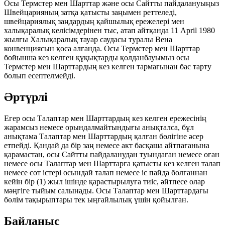
Осы Термстер мен Шарттар және осы Сайтты пайдалануыңыз
Швейцарияның затқа қатысты заңымен реттеледі,
швейцариялық заңдардың қайшылық ережелері мен
халықаралық келісімдерінен тыс, атап айтқанда 11 April 1980
жылғы Халықаралық тауар саудасы туралы Вена
конвенциясын қоса алғанда. Осы Термстер мен Шарттар
бойынша кез келген құқықтарды қолданбауымыз осы
Термстер мен Шарттардың кез келген тармағынан бас тарту
болып есептелмейді.
Әртүрлі
Егер осы Талаптар мен Шарттардың кез келген ережесінің
жарамсыз немесе орындалмайтындығы анықталса, бұл
анықтама Талаптар мен Шарттардың қалған бөлігіне әсер
етпейді. Қандай да бір заң немесе акт басқаша айтпағанына
қарамастан, осы Сайтты пайдаланудан туындаған немесе оған
немесе осы Талаптар мен Шарттарға қатысты кез келген талап
немесе сот істері осындай талап немесе іс пайда болғаннан
кейін бір (1) жыл ішінде қарастырылуға тиіс, әйтпесе олар
мәңгіге тыйым салынады. Осы Талаптар мен Шарттардағы
бөлім тақырыптары тек ыңғайлылық үшін қойылған.
Байланыс