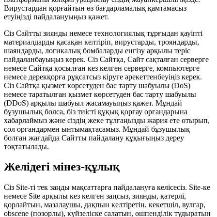
Вирустардан қорғайтын өз бағдарламалық қамтамасыз
етуіңізді пайдалануыңыз қажет.
Сіз Сайтты зиянды немесе технологиялық тұрғыдан қауіпті
материалдарды қасақан келтіріп, вирустарды, трояндарды,
шаяндарды, логикалық бомбаларды енгізу арқылы теріс
пайдаланбауыңыз керек. Сіз Сайтқа, Сайт сақталған серверге
немесе Сайтқа қосылған кез келген серверге, компьютерге
немесе дерекқорға рұқсатсыз кіруге әрекеттенбеуіңіз керек.
Сіз Сайтқа қызмет көрсетуден бас тарту шабуылы (DoS)
немесе таратылған қызмет көрсетуден бас тарту шабуылы
(DDoS) арқылы шабуыл жасамауыңыз қажет. Мұндай
бұзушылық болса, біз тиісті құқық қорғау органдарына
хабарлаймыз және сіздің жеке тұлғаңызды жария ете отырып,
сол органдармен ынтымақтасамыз. Мұндай бұзушылық
болған жағдайда Сайтты пайдалану құқығыңыз дереу
тоқтатылады.
Желідегі мінез-құлық
Сіз Site-ті тек заңды мақсаттарға пайдалануға келісесіз. Site-ке
немесе Site арқылы кез келген заңсыз, зиянды, қатерлі,
қорлайтын, мазалаушы, дақпын келтіретін, кекетшіл, вулгар,
obscene (позорлы), күйзеліске салатын, өшпенділік тудыратын