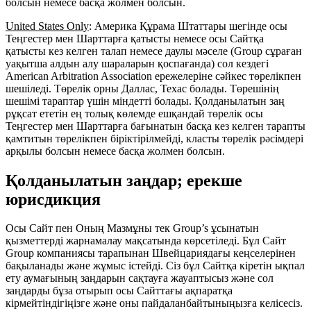
болсын немесе басқа жолмен болсын.
United States Only
: Америка Құрама Штаттары шегінде осы
Теңгестер мен Шарттарға қатысты немесе осы Сайтқа
қатысты кез келген талап немесе даулы мәселе (Group сұраған
уақытша алдын алу шараларын қоспағанда) сол кездегі
American Arbitration Association ережелеріне сәйкес төрелікпен
шешіледі. Төрелік орны Даллас, Техас болады. Төрешінің
шешімі тараптар үшін міндетті болады. Қолданылатын заң
рұқсат ететін ең толық көлемде ешқандай төрелік осы
Теңгестер мен Шарттарға бағынатын басқа кез келген тарапты
қамтитын төрелікпен біріктірілмейді, класты төрелік рәсімдері
арқылы болсын немесе басқа жолмен болсын.
Қолданылатын заңдар; ерекше
юрисдикция
Осы Сайт пен Оның Мазмұны тек Group’s ұсынатын
қызметтерді жарнамалау мақсатында көрсетіледі. Бұл Сайт
Group компаниясы тарапынан Швейцариядағы кеңселерінен
бақыланады және жұмыс істейді. Сіз бұл Сайтқа кіретін ықпал
ету аумағының заңдарын сақтауға жауаптысыз және сол
заңдарды бұза отырып осы Сайттағы ақпаратқа
кірмейтіндігіңізге және оны пайдаланбайтыныңызға келісесіз.