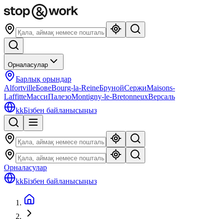
Орналасулар
Барлық орындар
Alfortville
Бове
Bourg-la-Reine
Бруной
Сержи
Maisons-
Laffitte
Масси
Палезо
Montigny-le-Bretonneux
Версаль
kk
Бізбен байланысыңыз
Орналасулар
kk
Бізбен байланысыңыз