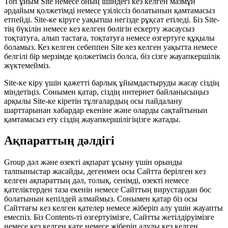
Топ ұйым Site немесе оның ішіндегі кез келген мазмұн
әрдайым қолжетімді немесе үзіліссіз болатынын қамтамасыз
етпейді. Site-ке кіруге уақытша негізде рұқсат етіледі. Біз Site-
тің бүкілін немесе кез келген бөлігін ескерту жасаусыз
тоқтатуға, алып тастаға, тоқтатуға немесе өзгертуге құқылы
боламыз. Кез келген себеппен Site кез келген уақытта немесе
белгілі бір мерзімде қолжетімсіз болса, біз сізге жауапкершілік
жүктемейміз.
Site-ке кіру үшін қажетті барлық ұйымдастыруды жасау сіздің
міндетіңіз. Сонымен қатар, сіздің интернет байланысыңыз
арқылы Site-ке кіретін тұлғалардың осы пайдалану
шарттарынан хабардар екеніне және оларды сақтайтынын
қамтамасыз ету сіздің жауапкершілігіңізге жатады.
Ақпараттың дәлдігі
Group дәл және өзекті ақпарат ұсыну үшін орынды
талпыныстар жасайды, дегенмен осы Сайтта берілген кез
келген ақпараттың дәл, толық, сенімді, өзекті немесе
қателіктерден таза екенін немесе Сайттың вирустардан бос
болатынын кепілдей алмаймыз. Сонымен қатар біз осы
Сайттағы кез келген қателер немесе жіберіп алу үшін жауапты
емеспіз. Біз Contents-ті өзгертуімізге, Сайтты жетілдіруімізге
немесе кез келген қате немесе жіберіп алуды кез келген