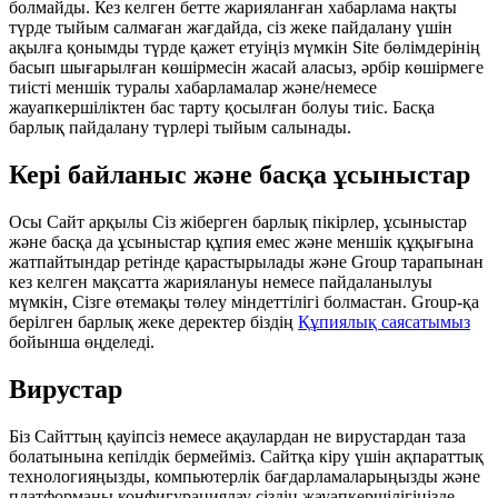
болмайды. Кез келген бетте жарияланған хабарлама нақты
түрде тыйым салмаған жағдайда, сіз жеке пайдалану үшін
ақылға қонымды түрде қажет етуіңіз мүмкін Site бөлімдерінің
басып шығарылған көшірмесін жасай аласыз, әрбір көшірмеге
тиісті меншік туралы хабарламалар және/немесе
жауапкершіліктен бас тарту қосылған болуы тиіс. Басқа
барлық пайдалану түрлері тыйым салынады.
Кері байланыс және басқа ұсыныстар
Осы Сайт арқылы Сіз жіберген барлық пікірлер, ұсыныстар
және басқа да ұсыныстар құпия емес және меншік құқығына
жатпайтындар ретінде қарастырылады және Group тарапынан
кез келген мақсатта жариялануы немесе пайдаланылуы
мүмкін, Сізге өтемақы төлеу міндеттілігі болмастан. Group‑қа
берілген барлық жеке деректер біздің
Құпиялық саясатымыз
бойынша өңделеді.
Вирустар
Біз Сайттың қауіпсіз немесе ақаулардан не вирустардан таза
болатынына кепілдік бермейміз. Сайтқа кіру үшін ақпараттық
технологияңызды, компьютерлік бағдарламаларыңызды және
платформаны конфигурациялау сіздің жауапкершілігіңізде.