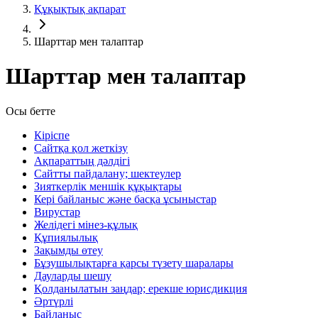
Құқықтық ақпарат
Шарттар мен талаптар
Шарттар мен талаптар
Осы бетте
Кіріспе
Сайтқа қол жеткізу
Ақпараттың дәлдігі
Сайтты пайдалану; шектеулер
Зияткерлік меншік құқықтары
Кері байланыс және басқа ұсыныстар
Вирустар
Желідегі мінез-құлық
Құпиялылық
Зақымды өтеу
Бұзушылықтарға қарсы түзету шаралары
Дауларды шешу
Қолданылатын заңдар; ерекше юрисдикция
Әртүрлі
Байланыс