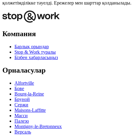
қолжетімділікке тәуелді. Ережелер мен шарттар қолданылады.
Компания
Барлық орындар
Stop & Work туралы
Бізбен хабарласыңыз
Орналасулар
Alfortville
Бове
Bourg-la-Reine
Бруной
Сержи
Maisons-Laffitte
Масси
Палезо
Montigny-le-Bretonneux
Версаль