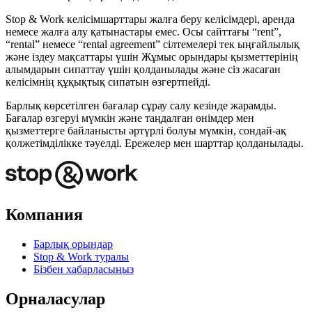
Stop & Work келісімшарттары жалға беру келісімдері, аренда
немесе жалға алу қатынастары емес. Осы сайттағы “rent”,
“rental” немесе “rental agreement” сілтемелері тек ыңғайлылық
және іздеу мақсаттары үшін Жұмыс орындары қызметтерінің
алымдарын сипаттау үшін қолданылады және сіз жасаған
келісімнің құқықтық сипатын өзгертпейді.
Барлық көрсетілген бағалар сұрау салу кезінде жарамды.
Бағалар өзгеруі мүмкін және таңдалған өнімдер мен
қызметтерге байланысты әртүрлі болуы мүмкін, сондай-ақ
қолжетімділікке тәуелді. Ережелер мен шарттар қолданылады.
Компания
Барлық орындар
Stop & Work туралы
Бізбен хабарласыңыз
Орналасулар