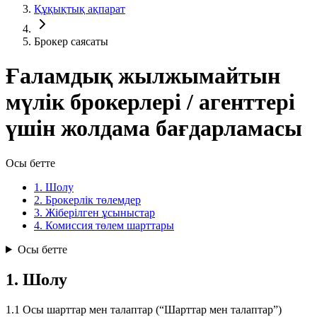
Құқықтық ақпарат
Брокер саясаты
Ғаламдық жылжымайтын
мүлік брокерлері / агенттері
үшін жолдама бағдарламасы
Осы бетте
1. Шолу
2. Брокерлік төлемдер
3. Жіберілген ұсыныстар
4. Комиссия төлем шарттары
Осы бетте
1. Шолу
1.1 Осы шарттар мен талаптар (“Шарттар мен талаптар”)