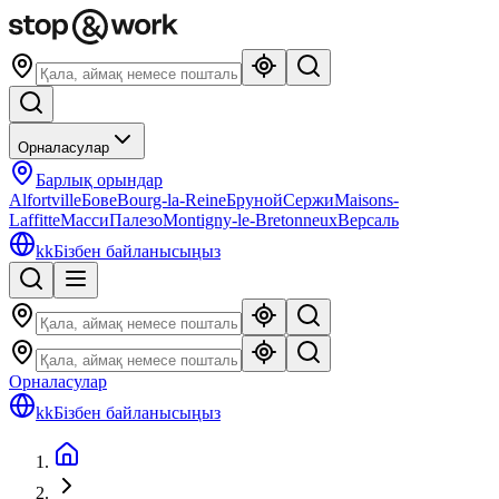
Орналасулар
Барлық орындар
Alfortville
Бове
Bourg-la-Reine
Бруной
Сержи
Maisons-
Laffitte
Масси
Палезо
Montigny-le-Bretonneux
Версаль
kk
Бізбен байланысыңыз
Орналасулар
kk
Бізбен байланысыңыз