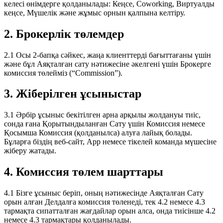
келесі өнімдерге қолданылады: Кеңсе, Coworking, Виртуалды
кеңсе, Мүшелік және жұмыс орнын қалпына келтіру.
2. Брокерлік төлемдер
2.1 Осы 2-бапқа сәйкес, жаңа клиенттерді бағыттағаны үшін
және бұл Аяқталған сату нәтижесіне әкелгені үшін Брокерге
комиссия төлейміз (“Commission”).
3. Жіберілген ұсыныстар
3.1 Әрбір ұсыныс бекітілген арна арқылы жолдануы тиіс,
сонда ғана Қорытындыланған Сату үшін Комиссия немесе
Қосымша Комиссия (қолданылса) алуға лайық болады.
Бұларға біздің веб-сайт, App немесе тікелей команда мүшесіне
жіберу жатады.
4. Комиссия төлем шарттары
4.1 Бізге ұсыныс беріп, оның нәтижесінде Аяқталған Сату
орын алған Делдалға комиссия төленеді, тек 4.2 немесе 4.3
тармақта сипатталған жағдайлар орын алса, онда тиісінше 4.2
немесе 4.3 тармақтары қолданылады.