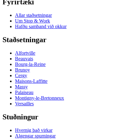
Fyrirtæki
Allar staðsetningar
Um Stop & Work
Hafðu samband við okkur
Staðsetningar
Alfortville
Beauvais
Bourg-la-Reine
Brunoy
Cergy
Maisons-Laffitte
Massy
Palaiseau
Montigny-le-Bretonneux
Versailles
Stuðningur
Hvernig það virkar
Algengar spurningar