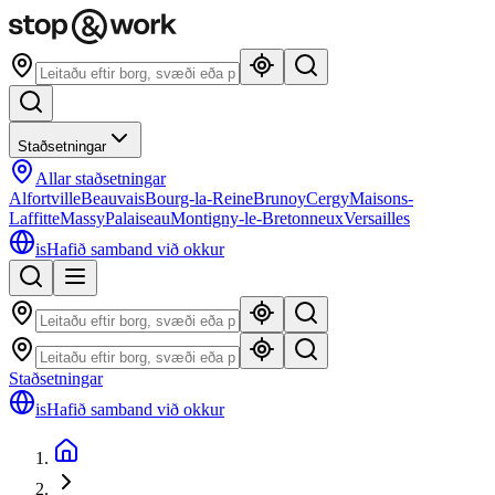
Staðsetningar
Allar staðsetningar
Alfortville
Beauvais
Bourg-la-Reine
Brunoy
Cergy
Maisons-
Laffitte
Massy
Palaiseau
Montigny-le-Bretonneux
Versailles
is
Hafið samband við okkur
Staðsetningar
is
Hafið samband við okkur