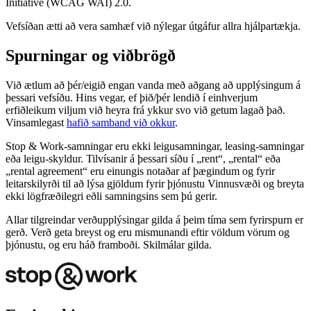
Initiative (WCAG WAI) 2.0.
Vefsíðan ætti að vera samhæf við nýlegar útgáfur allra hjálpartækja.
Spurningar og viðbrögð
Við ætlum að þér/eigið engan vanda með aðgang að upplýsingum á
þessari vefsíðu. Hins vegar, ef þið/þér lendið í einhverjum
erfiðleikum viljum við heyra frá ykkur svo við getum lagað það.
Vinsamlegast
hafið samband við okkur
.
Stop & Work‑samningar eru ekki leigusamningar, leasing‑samningar
eða leigu‑skyldur. Tilvísanir á þessari síðu í „rent“, „rental“ eða
„rental agreement“ eru einungis notaðar af þægindum og fyrir
leitarskilyrði til að lýsa gjöldum fyrir þjónustu Vinnusvæði og breyta
ekki lögfræðilegri eðli samningsins sem þú gerir.
Allar tilgreindar verðupplýsingar gilda á þeim tíma sem fyrirspurn er
gerð. Verð geta breyst og eru mismunandi eftir völdum vörum og
þjónustu, og eru háð framboði. Skilmálar gilda.