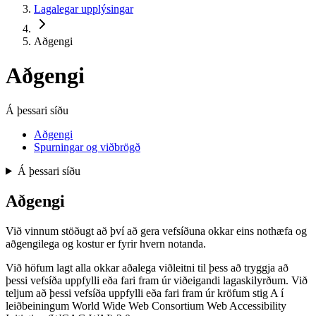
Lagalegar upplýsingar
Aðgengi
Aðgengi
Á þessari síðu
Aðgengi
Spurningar og viðbrögð
Á þessari síðu
Aðgengi
Við vinnum stöðugt að því að gera vefsíðuna okkar eins nothæfa og
aðgengilega og kostur er fyrir hvern notanda.
Við höfum lagt alla okkar aðalega viðleitni til þess að tryggja að
þessi vefsíða uppfylli eða fari fram úr viðeigandi lagaskilyrðum. Við
teljum að þessi vefsíða uppfylli eða fari fram úr kröfum stig A í
leiðbeiningum World Wide Web Consortium Web Accessibility