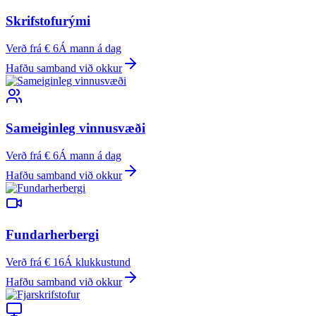
Skrifstofurými
Verð frá € 6
Á mann á dag
Hafðu samband við okkur
Sameiginleg vinnusvæði
Verð frá € 6
Á mann á dag
Hafðu samband við okkur
Fundarherbergi
Verð frá € 16
Á klukkustund
Hafðu samband við okkur