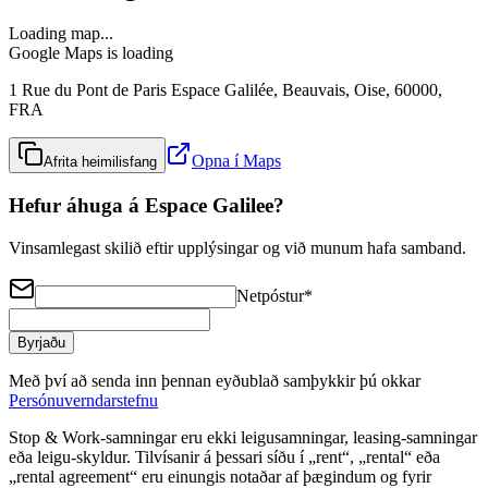
Loading map...
Google Maps is loading
1 Rue du Pont de Paris Espace Galilée, Beauvais, Oise, 60000,
FRA
Opna í Maps
Afrita heimilisfang
Hefur áhuga á Espace Galilee?
Vinsamlegast skilið eftir upplýsingar og við munum hafa samband.
Netpóstur
*
Byrjaðu
Með því að senda inn þennan eyðublað samþykkir þú okkar
Persónuverndarstefnu
Stop & Work‑samningar eru ekki leigusamningar, leasing‑samningar
eða leigu‑skyldur. Tilvísanir á þessari síðu í „rent“, „rental“ eða
„rental agreement“ eru einungis notaðar af þægindum og fyrir