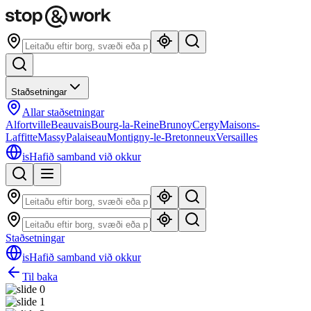
Staðsetningar
Allar staðsetningar
Alfortville
Beauvais
Bourg-la-Reine
Brunoy
Cergy
Maisons-
Laffitte
Massy
Palaiseau
Montigny-le-Bretonneux
Versailles
is
Hafið samband við okkur
Staðsetningar
is
Hafið samband við okkur
Til baka