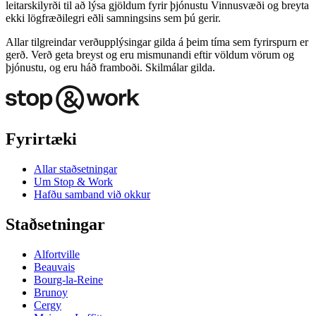
leitarskilyrði til að lýsa gjöldum fyrir þjónustu Vinnusvæði og breyta
ekki lögfræðilegri eðli samningsins sem þú gerir.
Allar tilgreindar verðupplýsingar gilda á þeim tíma sem fyrirspurn er
gerð. Verð geta breyst og eru mismunandi eftir völdum vörum og
þjónustu, og eru háð framboði. Skilmálar gilda.
Fyrirtæki
Allar staðsetningar
Um Stop & Work
Hafðu samband við okkur
Staðsetningar
Alfortville
Beauvais
Bourg-la-Reine
Brunoy
Cergy