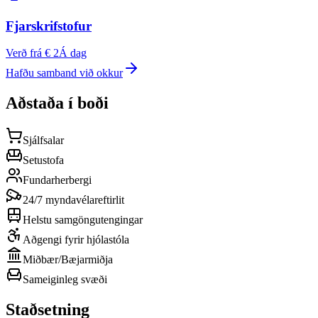
Fjarskrifstofur
Verð frá € 2
Á dag
Hafðu samband við okkur
Aðstaða í boði
Sjálfsalar
Setustofa
Fundarherbergi
24/7 myndavélareftirlit
Helstu samgöngutengingar
Aðgengi fyrir hjólastóla
Miðbær/Bæjarmiðja
Sameiginleg svæði
Staðsetning