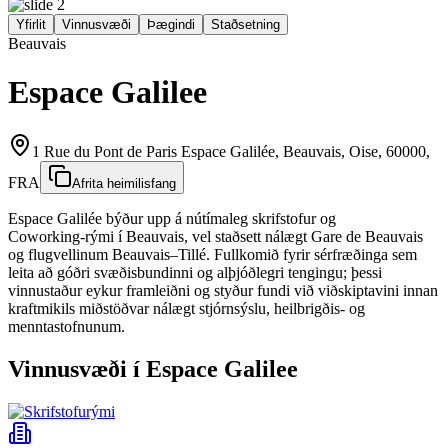
Yfirlit
Vinnusvæði
Þægindi
Staðsetning
Beauvais
Espace Galilee
1 Rue du Pont de Paris Espace Galilée, Beauvais, Oise, 60000,
FRA
Afrita heimilisfang
Espace Galilée býður upp á nútímaleg skrifstofur og
Coworking‑rými í Beauvais, vel staðsett nálægt Gare de Beauvais
og flugvellinum Beauvais–Tillé. Fullkomið fyrir sérfræðinga sem
leita að góðri svæðisbundinni og alþjóðlegri tengingu; þessi
vinnustaður eykur framleiðni og styður fundi við viðskiptavini innan
kraftmikils miðstöðvar nálægt stjórnsýslu, heilbrigðis‑ og
menntastofnunum.
Vinnusvæði í Espace Galilee